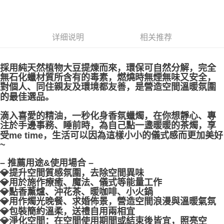
郵局幫你送（離島）
每笔NT$80，满NT$3,000(含以上)免运费
详细说明
相关推荐
付款後門市自取
免运费
採用純天然植物大豆提煉而來，環保可自然分解，完全
無石化蠟材質所含有的毒素，燃燒時無煙無味又安全，
對個人、同住親友及環境都友善，是營造空間溫暖氛圍
的最佳選品。
滴入喜愛的精油，一秒化身香氛蠟燭，在你想靜心、專
注於手邊事務、睡前時，為自己點一盞暖暖的茶燭，享
受me time，生活可以因為這樣小小的儀式感而更加美好
~
– 推薦用途&使用場合 –
💎提升空間質感氛圍，去除空間異味
💎用於施作療癒、魔法、儀式等能量工作
💎點香薰爐、沖花茶、暖咖啡、小火鍋
💎用作燭光晚餐、求婚佈景，營造空間浪漫與溫暖氣氛
💎包裝簡約溫柔，送禮自用兩相宜
💎淨化空間：在空間使用期間或結束後皆宜，照亮空