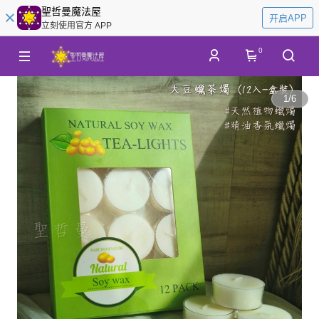
聖哲曼魔法屋
开启APP
立刻使用官方 APP
0
1
/
6