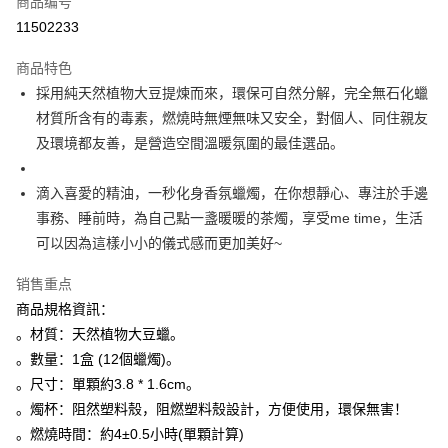
商品编号
超商取货付款
11502233
LINE Pay
商品特色
Apple Pay
採用純天然植物大豆提煉而來，環保可自然分解，完全無石化蠟
材質所含有的毒素，燃燒時無煙無味又安全，對個人、同住親友
街口支付
及環境都友善，是營造空間溫暖氛圍的最佳選品。
悠遊付
滴入喜愛的精油，一秒化身香氛蠟燭，在你想靜心、專注於手邊
ATM付款
事務、睡前時，為自己點一盞暖暖的茶燭，享受me time，生活
可以因為這樣小小的儀式感而更加美好~
运送方式
全家取貨付款
销售重点
每笔NT$80，满NT$3,000(含以上)免运费
商品規格資訊：
。材質：天然植物大豆蠟。
7-11取貨付款
。數量：1盒 (12個蠟燭)。
每笔NT$80，满NT$3,000(含以上)免运费
。尺寸：單顆約3.8 * 1.6cm。
賣家宅配幫您送（台灣）
。燭杯：阻然塑料殼，阻燃塑料殼設計，方便使用，環保無害！
。燃燒時間：約4±0.5小時(單顆計算)
每笔NT$80，满NT$3,000(含以上)免运费