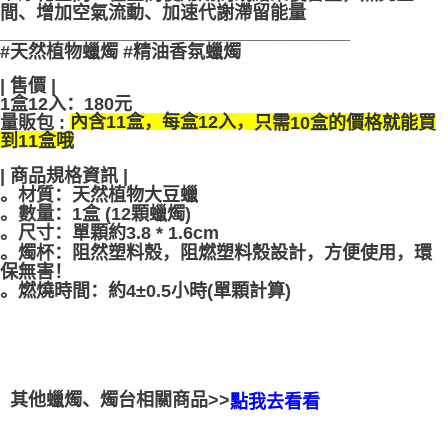
間、增加空氣流動、加速代謝滯留能量
___________________________________
#天然植物蠟燭 #精油香氛蠟燭
| 售價 |
1盒12入
：
180元
量販包 :
只需10盒的價格就能買
內含11盒，每盒12入，
到11盒哦
| 商品規格資訊 |
。材質：天然植物大豆蠟
。數量：1盒 (12顆蠟燭)
。尺寸：單顆約3.8 * 1.6cm
。燭杯：阻然塑料殼，阻燃塑料殼設計，方便使用，環
保無害！
。燃燒時間：約4±0.5小時(單顆計算)
其他蠟燭、燭台相關商品>>
點我去看看