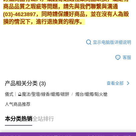
商品品質之瑕疵等問題，請先與我們聯繫與溝通
(03)-4623897，同時請保護好商品，並在沒有人為毀
損的情況下，進行退換貨的程序。
显示电脑版详细说明
客服
产品相关分类 (3)
查看全部
儀式｜🔮魔法/聖壇/線香/蠟燭/碳餅
燭台/蠟燭/點火槍
人气商品推荐
本分类热销
全站排行