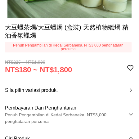
大豆蠟茶燭/大豆蠟燭 (盒裝) 天然植物蠟燭 精
油香氛蠟燭
Penuh Pengambilan di Kedai Serbaneka, NT$3,000 penghataran
percuma
NT$225 ~ NT$1,980
NT$180 ~ NT$1,800
Sila pilih variasi produk.
Pembayaran Dan Penghantaran
Penuh Pengambilan di Kedai Serbaneka, NT$3,000
penghataran percuma
Kaedah Pembayaran
Ciri Produk