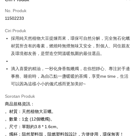
Kad Kredit (Bayaran Penuh)
No. Produk
Pengambilan di Kedai Serbaneka
11502233
LINE Pay
Ciri Produk
Apple Pay
採用純天然植物大豆提煉而來，環保可自然分解，完全無石化蠟
材質所含有的毒素，燃燒時無煙無味又安全，對個人、同住親友
JKOPAY
及環境都友善，是營造空間溫暖氛圍的最佳選品。
Easy Wallet
滴入喜愛的精油，一秒化身香氛蠟燭，在你想靜心、專注於手邊
Pemindahan ATM
事務、睡前時，為自己點一盞暖暖的茶燭，享受me time，生活
Pilihan Penghantaran
可以因為這樣小小的儀式感而更加美好~
全家取貨付款
Sorotan Produk
NT$80/pesanan | Penghantaran percuma untuk pesanan
商品規格資訊：
NT$3,000 atau lebih
。材質：天然植物大豆蠟。
。數量：1盒 (12個蠟燭)。
7-11取貨付款
。尺寸：單顆約3.8 * 1.6cm。
NT$80/pesanan | Penghantaran percuma untuk pesanan
。燭杯：阻然塑料殼，阻燃塑料殼設計，方便使用，環保無害！
NT$3,000 atau lebih