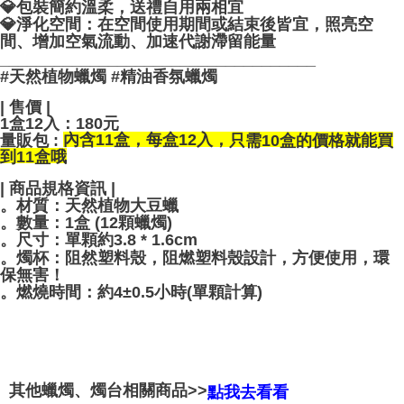
💎包裝簡約溫柔，送禮自用兩相宜
💎淨化空間：在空間使用期間或結束後皆宜，照亮空
間、增加空氣流動、加速代謝滯留能量
___________________________________
#天然植物蠟燭 #精油香氛蠟燭
| 售價 |
1盒12入
：
180元
量販包 :
只需10盒的價格就能買
內含11盒，每盒12入，
到11盒哦
| 商品規格資訊 |
。材質：天然植物大豆蠟
。數量：1盒 (12顆蠟燭)
。尺寸：單顆約3.8 * 1.6cm
。燭杯：阻然塑料殼，阻燃塑料殼設計，方便使用，環
保無害！
。燃燒時間：約4±0.5小時(單顆計算)
其他蠟燭、燭台相關商品>>
點我去看看