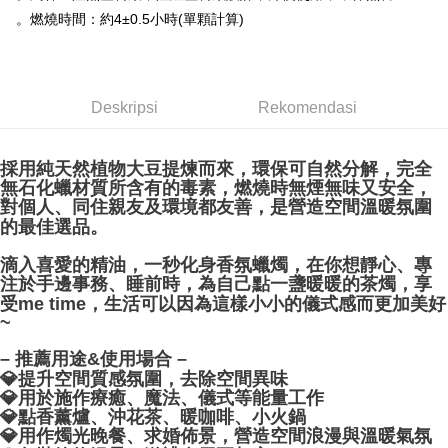
。燃燒時間：約4±0.5小時(單顆計算)
賣家宅配幫您送（台灣）
NT$80/pesanan | Penghantaran percuma untuk pesanan
NT$3,000 atau lebih
Deskripsi
Rekomendasi
郵局幫你送（離島）
NT$80/pesanan | Penghantaran percuma untuk pesanan
採用純天然植物大豆提煉而來，環保可自然分解，完全
NT$3,000 atau lebih
無石化蠟材質所含有的毒素，燃燒時無煙無味又安全，
對個人、同住親友及環境都友善，是營造空間溫暖氛圍
付款後門市自取
的最佳選品。
Penghantaran percuma
滴入喜愛的精油，一秒化身香氛蠟燭，在你想靜心、專
注於手邊事務、睡前時，為自己點一盞暖暖的茶燭，享
受me time，生活可以因為這樣小小的儀式感而更加美好
~
– 推薦用途&使用場合 –
💎提升空間質感氛圍，去除空間異味
💎用於施作療癒、魔法、儀式等能量工作
💎點香薰爐、沖花茶、暖咖啡、小火鍋
💎用作燭光晚餐、求婚佈景，營造空間浪漫與溫暖氣氛