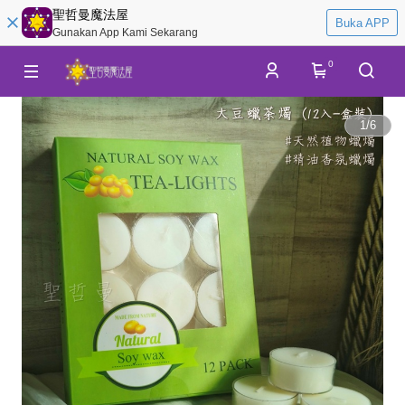
聖哲曼魔法屋
Buka APP
Gunakan App Kami Sekarang
0
1
/
6