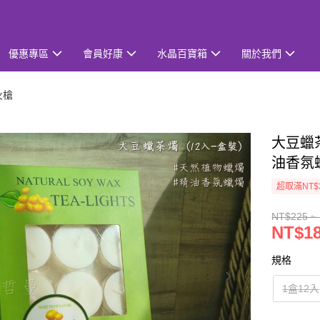
優惠專區
會員好康
水晶百寶箱
關於我們
火槍
大豆蠟茶
油香氛
超取滿NT$
NT$225 ~
NT$18
規格
1盒12入