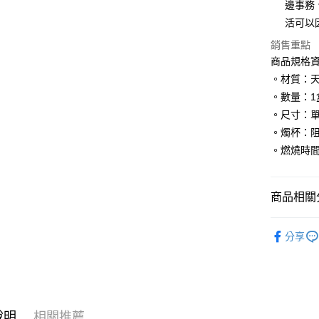
邊事務
ATM付款
活可以
銷售重點
商品規格
運送方式
。材質：
全家取貨
。數量：1盒
每筆NT$8
。尺寸：單顆
。燭杯：
7-11取貨
。燃燒時間
每筆NT$8
賣家宅配
商品相關分
每筆NT$8
儀式｜🔮魔
郵局幫你
分享
每筆NT$8
人氣商品
💼職場♥桃
付款後門
免運費
說明
相關推薦