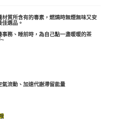
蠟材質所含有的毒素，燃燒時無煙無味又安
最佳選品。
邊事務、睡前時，為自己點一盞暖暖的茶
~
空氣流動、加速代謝滯留能量
哦