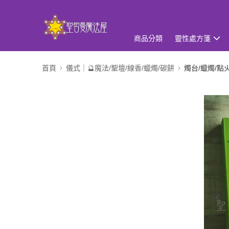
商品分類
靈性處方箋
首頁
儀式｜🔮魔法/聖壇/線香/蠟燭/碳餅
燭台/蠟燭/點