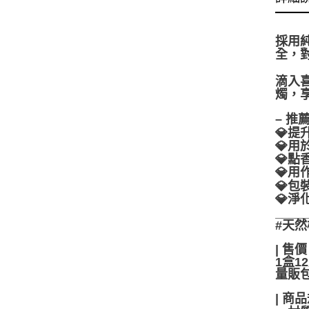
採用
全，
滴入
燭，享
– 推
💎
💎
💎
💎
💎
💎
____
#天然
| 售價 
1盒1
量販包
| 商