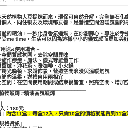
純天然植物大豆提煉而來，環保可自然分解，完全無石化
對個人、同住親友及環境都友善，是營造空間溫暖氛圍的
喜愛的精油，一秒化身香氛蠟燭，在你想靜心、專注於手
受me time，生活可以因為這樣小小的儀式感而更加美好
薦用途&使用場合 –
提升空間質感氛圍，去除空間異味
用於施作療癒、魔法、儀式等能量工作
點香薰爐、沖花茶、暖咖啡、小火鍋
用作燭光晚餐、求婚佈景，營造空間浪漫與溫暖氣氛
包裝簡約溫柔，送禮自用兩相宜
淨化空間：在空間使用期間或結束後皆宜，照亮空間、增加
_______________________________
植物蠟燭 #精油香氛蠟燭
|
2入
：
180元
 :
只需10盒的價格就能買到11盒
內含11盒，每盒12入，
品規格資訊 |