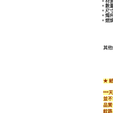
。材
。數量
。尺寸：
。燭
。燃燒
其他
★ 
**
並不
品質
紋路