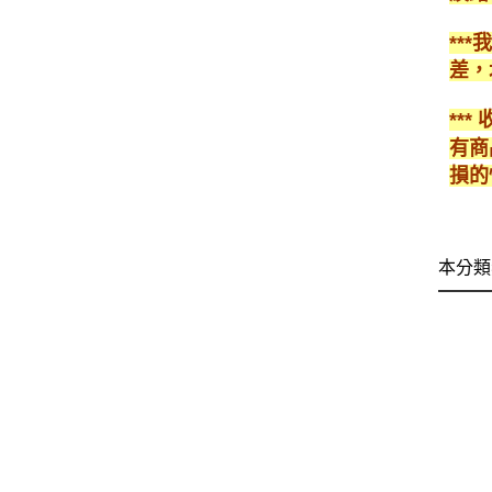
**
差，
**
有商
損的
本分類