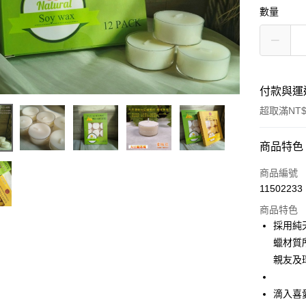
數量
付款與運
超取滿NT$
付款方式
商品特色
信用卡一
商品編號
11502233
超商取貨
商品特色
LINE Pay
採用純
蠟材質
Apple Pay
親友及
街口支付
滴入喜
悠遊付