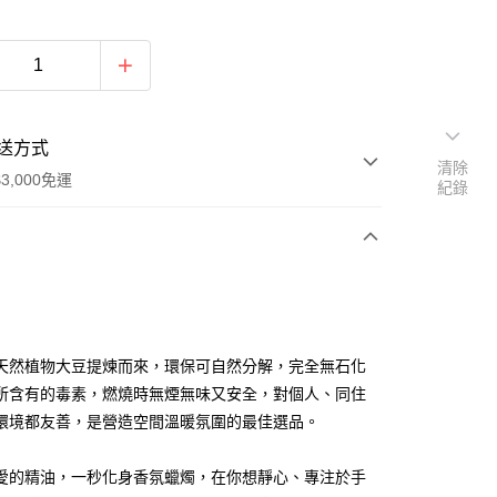
送方式
清除
3,000免運
紀錄
次付款
付款
天然植物大豆提煉而來，環保可自然分解，完全無石化
所含有的毒素，燃燒時無煙無味又安全，對個人、同住
環境都友善，是營造空間溫暖氛圍的最佳選品。
愛的精油，一秒化身香氛蠟燭，在你想靜心、專注於手