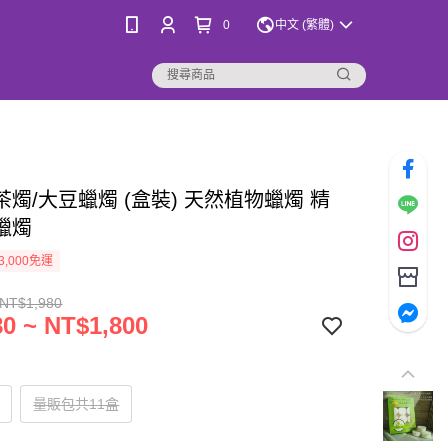
0
中文 (繁體)
燭/大豆蠟燭 (盒裝) 天然植物蠟燭 精
蠟燭
3,000免運
 NT$1,980
0 ~ NT$1,800
量販包共11盒