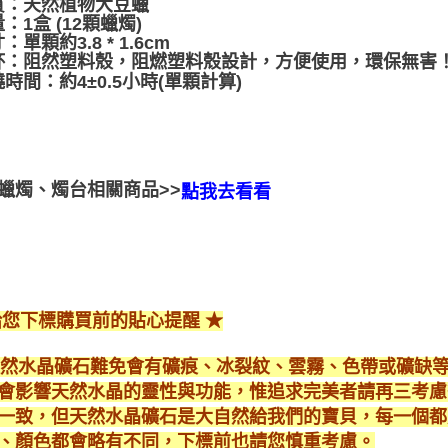
質：天然植物大豆蠟
：1盒 (12顆蠟燭)
單顆約3.8 * 1.6cm
杯：阻然塑料殼，阻燃塑料殼設計，方便使用，環保無害
時間：約4±0.5小時(單顆計算)
蠟燭、燭台相關商品>>
點我去看看
給您下標購買前的貼心提醒 ★
*天然水晶礦石難免會有礦痕、冰裂紋、雲霧、色帶或礦缺
會影響天然水晶的靈性與功能，惟追求完美者請再三考慮
一致，但天然水晶礦石是大自然給我們的寶貝，每一個都
、顏色都會略有不同，下標前也請您慎重考慮。