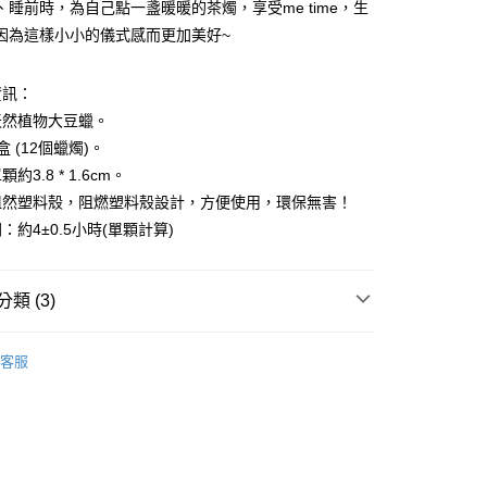
、睡前時，為自己點一盞暖暖的茶燭，享受me time，生
因為這樣小小的儀式感而更加美好~
資訊：
天然植物大豆蠟。
付款
 (12個蠟燭)。
0，滿NT$3,000(含以上)免運費
約3.8 * 1.6cm。
阻然塑料殼，阻燃塑料殼設計，方便使用，環保無害！
付款
：約4±0.5小時(單顆計算)
0，滿NT$3,000(含以上)免運費
幫您送（台灣）
類 (3)
0，滿NT$3,000(含以上)免運費
法/聖壇/線香/蠟燭/碳餅
燭台/蠟燭/點火槍
送（離島）
客服
0，滿NT$3,000(含以上)免運費
推薦
花♥水逆必備💌
氣氛佳/好放鬆/團結
市自取