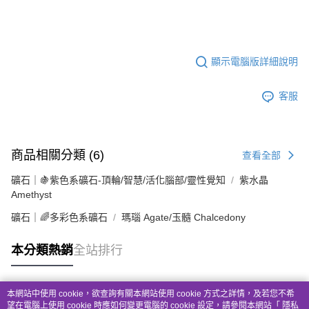
😘
顯示電腦版詳細說明
客服
商品相關分類 (6)
查看全部
礦石｜🍇紫色系礦石-頂輪/智慧/活化腦部/靈性覺知
紫水晶
Amethyst
礦石｜🌈多彩色系礦石
瑪瑙 Agate/玉髓 Chalcedony
本分類熱銷
全站排行
本網站中使用 cookie，欲查詢有關本網站使用 cookie 方式之詳情，及若您不希
熱門標籤
望在電腦上使用 cookie 時應如何變更電腦的 cookie 設定，請參閱本網站「
隱私