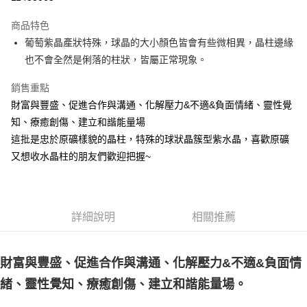
LINE Pay
商品特色
Apple Pay
葡萄紫晶產狀特殊，球晶的大小顏色皆會有些微相異，晶柱邊緣
也不會全然是俐落的柱狀，皆屬正常現象。
街口支付
銷售重點
悠遊付
財富與豐盛、促進合作與溝通、化解壓力&不適&負面情緒、靈性覺
ATM付款
知、療癒創傷、建立和諧能量場
這批是忠於原礦樣貌的晶柱，特殊的球狀晶簇型紫水晶，喜歡原礦
運送方式
又想收水晶柱的朋友們歡迎把握~
全家取貨付款
每筆NT$80，滿NT$3,000(含以上)免運費
7-11取貨付款
詳細說明
相關推薦
每筆NT$80，滿NT$3,000(含以上)免運費
賣家宅配幫您送（台灣）
財富與豐盛、促進合作與溝通、化解壓力&不適&負面情
每筆NT$80，滿NT$3,000(含以上)免運費
緒、靈性覺知、療癒創傷、建立和諧能量場。
郵局幫你送（離島）