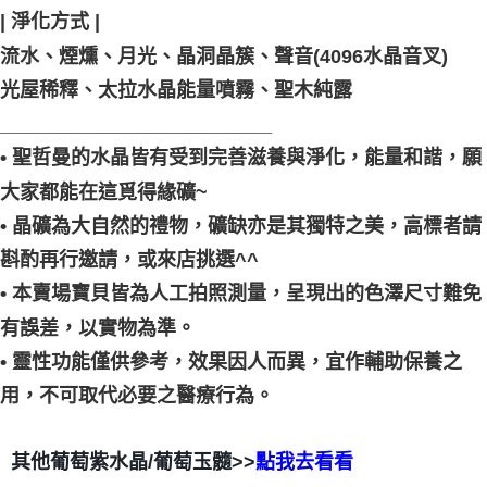
| 淨化方式 |
流水、煙燻、月光、晶洞晶簇、聲音(4096水晶音叉)
光屋稀釋、太拉水晶能量噴霧、聖木純露
_________________________
• 聖哲曼的水晶皆有受到完善滋養與淨化，能量和諧，願
大家都能在這覓得緣礦~
• 晶礦為大自然的禮物，礦缺亦是其獨特之美，高標者請
斟酌再行邀請，或來店挑選^^
• 本賣場寶貝皆為人工拍照測量，呈現出的色澤尺寸難免
有誤差，以實物為準。
• 靈性功能僅供參考，效果因人而異，宜作輔助保養之
用，不可取代必要之醫療行為。
其他葡萄紫水晶/葡萄玉髓>>
點我去看看