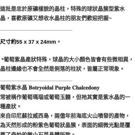
每筆NT$80，滿NT$3,000(含以上)免運費
這批是忠於原礦樣貌的晶柱，特殊的球狀晶簇型紫水
付款後門市自取
晶，喜歡原礦又想收水晶柱的朋友們歡迎把握~
免運費
________________________
尺寸約55 x 37 x 24mm，
*葡萄紫晶產狀特殊，球晶的大小顏色皆會有些微相異，
晶柱邊緣也不會全然是俐落的柱狀，皆屬正常現象。
________________________
葡萄紫水晶 𝐁𝐨𝐭𝐫𝐲𝐨𝐢𝐝𝐚𝐥 𝐏𝐮𝐫𝐩𝐥𝐞 𝐂𝐡𝐚𝐥𝐜𝐞𝐝𝐨𝐧𝐲
常被稱作葡萄瑪瑙或葡萄玉髓，但祂其實是紫水晶的一
種產狀。
來自印尼蘇拉威西島，兩億年前海底火山噴發的產物，
為天然形成的粉紫色葡萄狀晶簇，表面的細微光點是覆
蓋了奇妙的微小石英晶體所致。