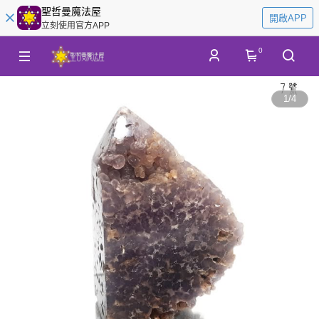
聖哲曼魔法屋
開啟APP
立刻使用官方APP
0
1
/
4