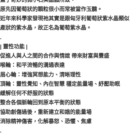
原先因葡萄狀的顆粒很小而常被當作玉髓。
近年來科學家發現祂其實是跟匈牙利葡萄狀紫水晶類似
產狀的紫水晶，故正名為葡萄紫水晶。
. ⠀
| 靈性功能 |
促進人與人之間的合作與情誼 帶來財富與豐盛
喉輪：和平流暢的溝通表達
眉心輪：增強冥想能力、清晰理性
頂輪：靈性覺知、內在智慧 穩定能量場、紓壓助眠
緩解任何不舒服的狀態
整合各個脈輪回到原本平衡的狀態
協助創傷過後，重新建立和諧的能量場
消除精神傷害，化解暴怒、恐懼、焦慮
. ⠀