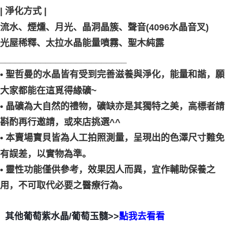
| 淨化方式 |
流水、煙燻、月光、晶洞晶簇、聲音(4096水晶音叉)
光屋稀釋、太拉水晶能量噴霧、聖木純露
_________________________
• 聖哲曼的水晶皆有受到完善滋養與淨化，能量和諧，願
大家都能在這覓得緣礦~
• 晶礦為大自然的禮物，礦缺亦是其獨特之美，高標者請
斟酌再行邀請，或來店挑選^^
• 本賣場寶貝皆為人工拍照測量，呈現出的色澤尺寸難免
有誤差，以實物為準。
• 靈性功能僅供參考，效果因人而異，宜作輔助保養之
用，不可取代必要之醫療行為。
其他葡萄紫水晶/葡萄玉髓>>
點我去看看