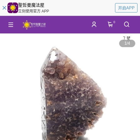
聖哲曼魔法屋
开启APP
立刻使用官方 APP
0
1
/
4