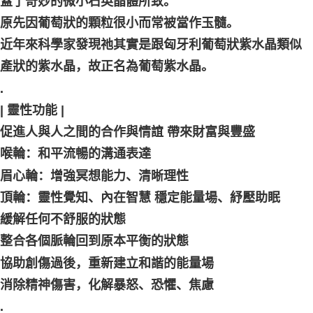
蓋了奇妙的微小石英晶體所致。
原先因葡萄狀的顆粒很小而常被當作玉髓。
近年來科學家發現祂其實是跟匈牙利葡萄狀紫水晶類似
產狀的紫水晶，故正名為葡萄紫水晶。
. ⠀
| 靈性功能 |
促進人與人之間的合作與情誼 帶來財富與豐盛
喉輪：和平流暢的溝通表達
眉心輪：增強冥想能力、清晰理性
頂輪：靈性覺知、內在智慧 穩定能量場、紓壓助眠
緩解任何不舒服的狀態
整合各個脈輪回到原本平衡的狀態
協助創傷過後，重新建立和諧的能量場
消除精神傷害，化解暴怒、恐懼、焦慮
. ⠀