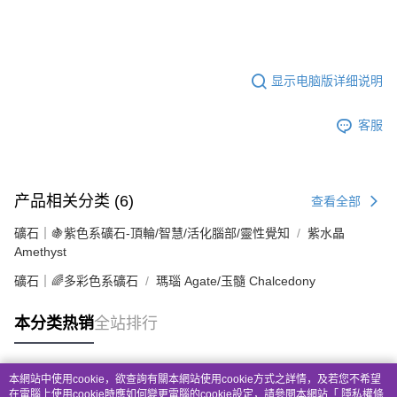
😘
显示电脑版详细说明
客服
产品相关分类 (6)
查看全部
礦石｜🍇紫色系礦石-頂輪/智慧/活化腦部/靈性覺知
紫水晶
Amethyst
礦石｜🌈多彩色系礦石
瑪瑙 Agate/玉髓 Chalcedony
本分类热销
全站排行
本網站中使用cookie，欲查詢有關本網站使用cookie方式之詳情，及若您不希望
热门标签
在電腦上使用cookie時應如何變更電腦的cookie設定，請參閱本網站「
隱私權條