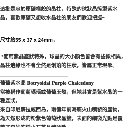
每笔NT$80，满NT$3,000(含以上)免运费
這批是忠於原礦樣貌的晶柱，特殊的球狀晶簇型紫水
付款後門市自取
晶，喜歡原礦又想收水晶柱的朋友們歡迎把握~
免运费
________________________
尺寸約55 x 37 x 24mm，
*葡萄紫晶產狀特殊，球晶的大小顏色皆會有些微相異，
晶柱邊緣也不會全然是俐落的柱狀，皆屬正常現象。
________________________
葡萄紫水晶 𝐁𝐨𝐭𝐫𝐲𝐨𝐢𝐝𝐚𝐥 𝐏𝐮𝐫𝐩𝐥𝐞 𝐂𝐡𝐚𝐥𝐜𝐞𝐝𝐨𝐧𝐲
常被稱作葡萄瑪瑙或葡萄玉髓，但祂其實是紫水晶的一
種產狀。
來自印尼蘇拉威西島，兩億年前海底火山噴發的產物，
為天然形成的粉紫色葡萄狀晶簇，表面的細微光點是覆