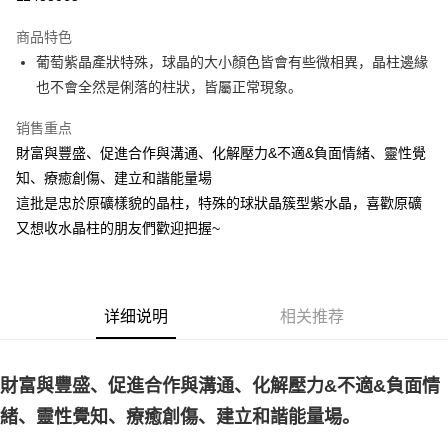
LINE Pay
商品特色
Apple Pay
葡萄紫晶產狀特殊，球晶的大小顏色皆會有些微相異，晶柱邊緣
也不會全然是俐落的柱狀，皆屬正常現象。
街口支付
销售重点
悠遊付
財富與豐盛、促進合作與溝通、化解壓力&不適&負面情緒、靈性覺
ATM付款
知、療癒創傷、建立和諧能量場
這批是忠於原礦樣貌的晶柱，特殊的球狀晶簇型紫水晶，喜歡原礦
运送方式
又想收水晶柱的朋友們歡迎把握~
全家取貨付款
每笔NT$80，满NT$3,000(含以上)免运费
7-11取貨付款
详细说明
相关推荐
每笔NT$80，满NT$3,000(含以上)免运费
賣家宅配幫您送（台灣）
財富與豐盛、促進合作與溝通、化解壓力&不適&負面情
每笔NT$80，满NT$3,000(含以上)免运费
緒、靈性覺知、療癒創傷、建立和諧能量場。
郵局幫你送（離島）