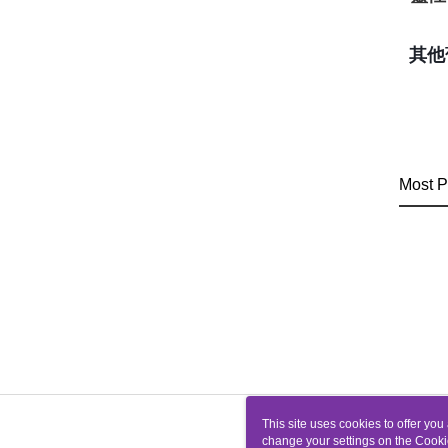
其他
😘
Most P
This site uses cookies to offer y
change your settings on the Cooki