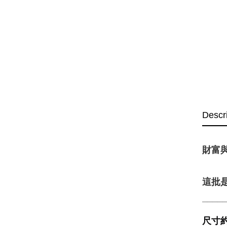
Descr
財富
這批
____
尺寸約5