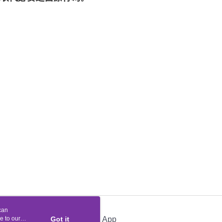
can
e to our
Got it
Official App