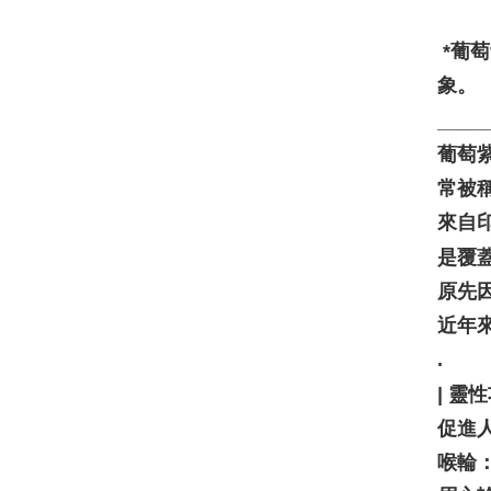
*葡
象。
____
葡萄紫水晶 𝐁
常被
來自
是覆
原先
近年
. ⠀
| 靈性
促進
喉輪