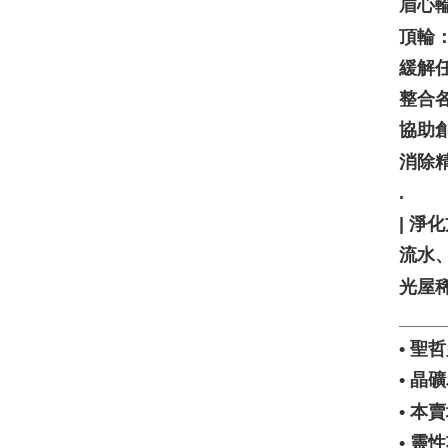
眉心
頂輪
緩解
整合
協助
消除
. ⠀
| 淨化
流水、
光屋
____
• 
• 
• 
• 