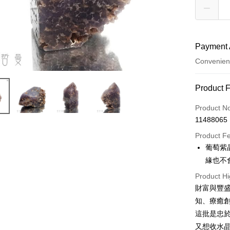
Payment 
Convenien
Payment
Product 
Credit Car
Product N
11488065
Convenien
Product F
LINE Pay
葡萄紫
緣也不
Apple Pay
Product Hi
JKOPAY
財富與豐
Easy Walle
知、療癒
這批是忠
ATM Trans
又想收水