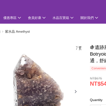
優惠專區
會員好康
水晶百寶箱
關於我們
知
紫水晶 Amethyst
🍇遺
Botry
通，舒
Convenienc
NT$675
NT$5
Quantity