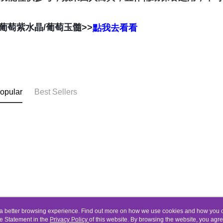
葡萄紫水晶/葡萄玉髓>>
點我去看看
opular
Best Sellers
ou a better browsing experience. Find out more on how we use cookies and how you 
e Statement in the
About Us
Privacy Policy
of this website. By browsing the website, you agre
Customer Service