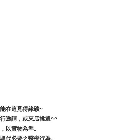
都能在這覓得緣礦~
行邀請，或來店挑選^^
差，以實物為準。
可取代必要之醫療行為。