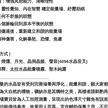
輪：增強冥想能力、清晰理性
：靈性覺知、內在智慧 穩定能量場、紓壓助眠
任何不舒服的狀態
各個脈輪回到原本平衡的狀態
創傷過後，重新建立和諧的能量場
精神傷害，化解暴怒、恐懼、焦慮
方式 |
煙燻、月光、晶洞晶簇、聲音(4096水晶音叉)
稀釋、太拉水晶能量噴霧、聖木純露
_____________________
聖哲曼的水晶皆有受到完善滋養與淨化，能量和諧，願大家
晶礦為大自然的禮物，礦缺亦是其獨特之美，高標者請斟酌再
本賣場寶貝皆為人工拍照測量，呈現出的色澤尺寸難免有誤
靈性功能僅供參考，效果因人而異，宜作輔助保養之用，不