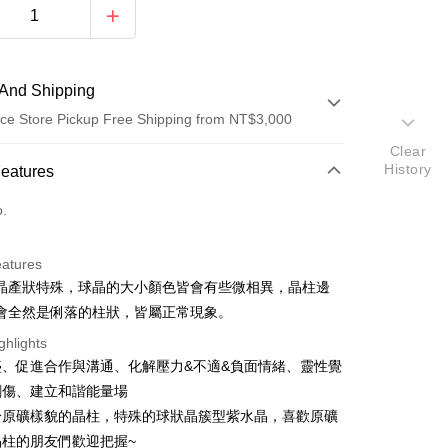
And Shipping
ce Store Pickup Free Shipping from NT$3,000
Clear
 Method
History
Features
d (Full Payment)
o.
ce Store Pickup and Pay
eatures
晶產狀特殊，球晶的大小顏色皆會有些微相異，晶柱邊
會全然是俐落的柱狀，皆屬正常現象。
ghlights
盛、促進合作與溝通、化解壓力&不適&負面情緒、靈性覺
t
創傷、建立和諧能量場
於原礦樣貌的晶柱，特殊的球狀晶簇型紫水晶，喜歡原礦
fer
晶柱的朋友們歡迎把握~