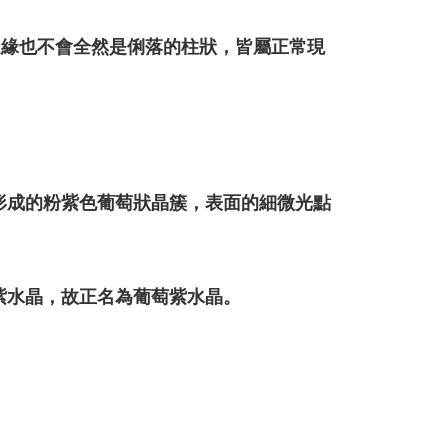
邊緣也不會全然是俐落的柱狀，皆屬正常現
。
形成的粉紫色葡萄狀晶簇，表面的細微光點
紫水晶，故正名為葡萄紫水晶。