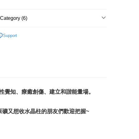
 Method
Category (6)
付款
紫色系礦石-頂輪/智慧/活化腦部/靈性覺知
紫水晶
r | Free shipping on orders of NT$3,000 or more
Support
付款
多彩色系礦石
瑪瑙 Agate/玉髓 Chalcedony
r | Free shipping on orders of NT$3,000 or more
生日石/手帳/御守/會員卡
🎂二月｜紫水晶
幫您送（台灣）
🎓
滾石/原礦
r | Free shipping on orders of NT$3,000 or more
花♥水逆必備💌
招貴人-擺飾
送（離島）
三方晶系 § 專注
r | Free shipping on orders of NT$3,000 or more
靈性覺知、療癒創傷、建立和諧能量場。
市自取
原礦又想收水晶柱的朋友們歡迎把握~
ing