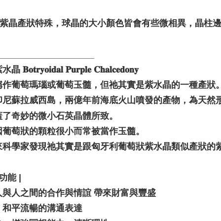
萄紫晶產狀特殊，球晶的大小顏色皆會有些微相異，晶柱
____________________
𝐨𝐭𝐫𝐲𝐨𝐢𝐝𝐚𝐥 𝐏𝐮𝐫𝐩𝐥𝐞 𝐂𝐡𝐚𝐥𝐜𝐞𝐝𝐨𝐧𝐲
稱作葡萄瑪瑙或葡萄玉髓，但祂其實是紫水晶的一種產狀
印尼蘇拉威西島，兩億年前海底火山噴發的產物，為天然
蓋了奇妙的微小石英晶體所致。
因葡萄狀的顆粒很小而常被當作玉髓。
來科學家發現祂其實是跟匈牙利葡萄狀紫水晶類似產狀的
功能 |
人與人之間的合作與情誼 帶來財富與豐盛
：和平流暢的溝通表達