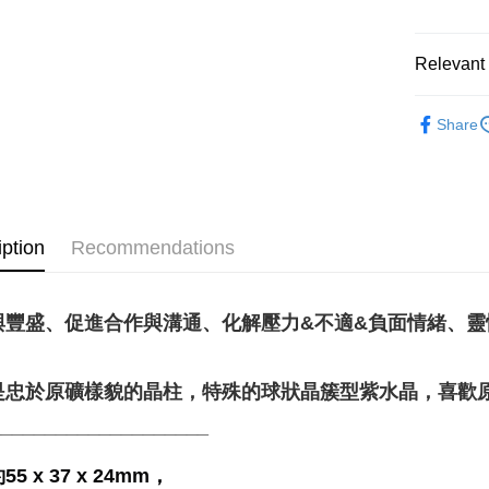
Shipping
Relevant 
全家取貨
礦石｜🍇
NT$80/orde
Share
Amethyst
7-11取貨
礦石｜🌈
NT$80/orde
送禮｜🎁
賣家宅配
✍️考試專區
iption
Recommendations
NT$80/orde
💼職場♥桃
郵局幫你
❄晶系❄
NT$80/orde
與豐盛、促進合作與溝通、化解壓力&不適&負面情緒、
付款後門
是忠於原礦樣貌的晶柱，特殊的球狀晶簇型紫水晶，喜歡
Free shipp
____________________
5 x 37 x 24mm，