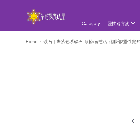
Category
靈性處方箋
Home
礦石｜🍇紫色系礦石-頂輪/智慧/活化腦部/靈性覺