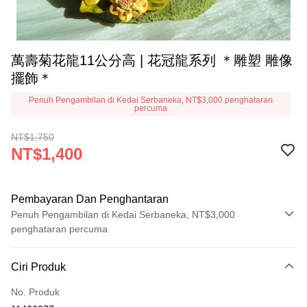
萬壽菊花龍11公分高 | 花冠龍系列 ＊雕塑 雕像
擺飾＊
Penuh Pengambilan di Kedai Serbaneka, NT$3,000 penghataran
percuma
NT$1,750
NT$1,400
Pembayaran Dan Penghantaran
Penuh Pengambilan di Kedai Serbaneka, NT$3,000
penghataran percuma
Kaedah Pembayaran
Ciri Produk
Kad Kredit (Bayaran Penuh)
No. Produk
Pengambilan di Kedai Serbaneka