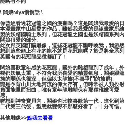
能略有不同
_____________________________
\ 闆娘Niya悄悄話 \
你曾經看過花冠龍之國的漫畫嗎？這是闆娘我最愛的日
本漫畫家中山星香的作品，雖然我最愛的是該畫家所繪
製的妖精國騎士系列，但花冠龍之國也是妖精國系列內
闆娘很愛的部分。
此次跟英國訂購雕像，這些花冠龍不斷呼喚我，我忽然
想到這些頭上有花的龍不就是花冠龍嗎？於是將全系列
英國有的花冠龍品種都訂了！
闆娘喜歡童年感的花冠龍，國外的雕塑龍到了成年，外
觀都妖氣太重，不符合我所喜愛的精靈氣息，闆娘跟龍
族的關係也很深，但偏以太龍族(不喜爭鬥的族群)。
龍是孕育山川大地河流的偉大存有，但時常被人類投射
負面能量而扭曲，唯有童年龍雕塑保有那種稚嫩可愛
感。
聯想到神奇寶貝內，闆娘也比較喜歡第一代，進化到第
二代第三代後，型態就變得不那麼好看了，十分可惜。
其他雕像>>
點我去看看