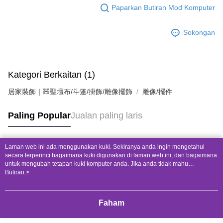
Paparkan Butiran Mod Komputer
Sokongan
Kategori Berkaitan (1)
居家裝飾｜🧸聖壇布/斗篷/掛飾/雕像擺飾
雕像/擺件
Paling Popular
Jualan paling laris
Laman web ini ada menggunakan kuki. Sekiranya anda ingin mengetahui
Tag Popular
secara terperinci bagaimana kuki digunakan di laman web ini, dan bagaimana
untuk mengubah tetapan kuki komputer anda. Jika anda tidak mahu
menggunakan kuki di komputer anda, sila rujuk penerangan mengenai kuki.
Butiran >
Dasar Privasi
Laman web ini ada menggunakan kuki. Sekiranya anda ingin
mengetahui secara terperinci bagaimana kuki digunakan di laman web ini,
dan bagaimana untuk mengubah tetapan kuki komputer anda. Jika anda tidak
Faham
mahu menggunakan kuki di komputer anda, sila rujuk penerangan mengenai
kuki.