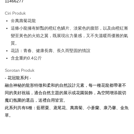
11466277
LINE Pay
Ciri Produk
Apple Pay
🌼萬壽菊花龍
這條小龍擁有鮮豔的橙紅色鱗片、淡紫色的腹部，以及由橙紅漸
JKOPAY
變至黃色的火焰之翼，既展現出力量感，又不失溫暖而優雅的氣
Easy Wallet
質。
花語：青春、健康長壽、長久而堅固的情誼
Pemindahan ATM
含盒重約0.4公斤
Pilihan Penghantaran
Sorotan Produk
全家取貨付款
- 花冠龍系列 -
NT$80/pesanan | Penghantaran percuma untuk pesanan
融合神秘的龍形特徵和柔和的自然設計元素，每一種花龍都帶著不
NT$3,000 atau lebih
同的美好祝福，適合自然主題的展示或花園裝飾，為空間增添親切
魔幻氛圍的選品，送禮自用皆宜。
7-11取貨付款
此系列共有6種：藍罌粟、鳶尾花、萬壽菊、小蒼蘭、康乃馨、金魚
NT$80/pesanan | Penghantaran percuma untuk pesanan
草。
NT$3,000 atau lebih
賣家宅配幫您送（台灣）