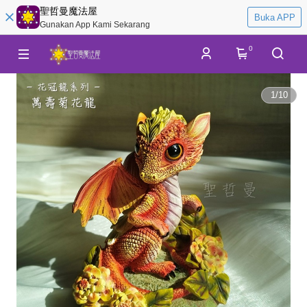
聖哲曼魔法屋
Buka APP
Gunakan App Kami Sekarang
0
1
/
10