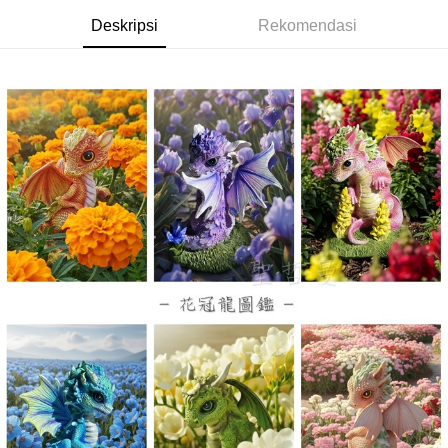
NT$80/pesanan | Penghantaran percuma untuk pesanan
Deskripsi
Rekomendasi
NT$3,000 atau lebih
郵局幫你送（離島）
NT$80/pesanan | Penghantaran percuma untuk pesanan
NT$3,000 atau lebih
付款後門市自取
Penghantaran percuma