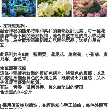
- 花冠龍系列 -
融合神秘的龍形特徵和柔和的自然設計元素，每一種花
龍都帶著不同的美好祝福，適合自然主題的展示或花園
裝飾，為空間增添親切魔幻氛圍的選品，送禮自用皆
宜。
此系列共有6種：藍罌粟、鳶尾花、萬壽菊、小蒼蘭、康
乃馨、金魚草。
🌼萬壽菊花龍
這條小龍擁有鮮豔的橙紅色鱗片、淡紫色的腹部，以及
由橙紅漸變至黃色的火焰之翼，既展現出力量感，又不
失溫暖而優雅的氣質。
花語：青春、健康長壽、長久而堅固的情誼
含盒重約0.4公斤
_____________________________
| 採用優質樹脂鑄造，並經過精心手工塗繪，每件外觀可