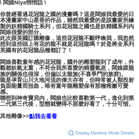
\ 闆娘Niya悄悄話 \
你曾經看過花冠龍之國的漫畫嗎？這是闆娘我最愛的日
本漫畫家中山星香的作品，雖然我最愛的是該畫家所繪
製的妖精國騎士系列，但花冠龍之國也是妖精國系列內
闆娘很愛的部分。
此次跟英國訂購雕像，這些花冠龍不斷呼喚我，我忽然
想到這些頭上有花的龍不就是花冠龍嗎？於是將全系列
英國有的花冠龍品種都訂了！
闆娘喜歡童年感的花冠龍，國外的雕塑龍到了成年，外
觀都妖氣太重，不符合我所喜愛的精靈氣息，闆娘跟龍
族的關係也很深，但偏以太龍族(不喜爭鬥的族群)。
龍是孕育山川大地河流的偉大存有，但時常被人類投射
負面能量而扭曲，唯有童年龍雕塑保有那種稚嫩可愛
感。
聯想到神奇寶貝內，闆娘也比較喜歡第一代，進化到第
二代第三代後，型態就變得不那麼好看了，十分可惜。
其他雕像>>
點我去看看
Display Desktop Mode Details