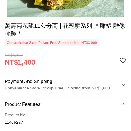
萬壽菊花龍11公分高 | 花冠龍系列 ＊雕塑 雕像
擺飾＊
Convenience Store Pickup Free Shipping from NT$3,000
NT$1,750
NT$1,400
Payment And Shipping
Convenience Store Pickup Free Shipping from NT$3,000
Payment Method
Product Features
Credit Card (Full Payment)
Product No.
Convenience Store Pickup and Pay
11466277
LINE Pay