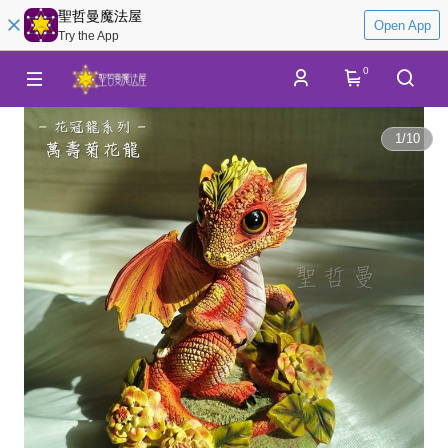
聖哲曼魔法屋
Open App
Try the App
0
1
/
10