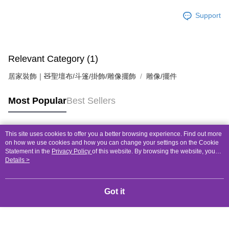
Support
Relevant Category (1)
居家裝飾｜🧸聖壇布/斗篷/掛飾/雕像擺飾
雕像/擺件
Most Popular
Best Sellers
This site uses cookies to offer you a better browsing experience. Find out more
Popular Tags
on how we use cookies and how you can change your settings on the Cookie
Statement in the
Privacy Policy
of this website. By browsing the website, you
agree to our use of cookies as described in our Cookie Statement.
Details >
Got it