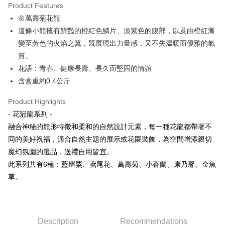
Product Features
Apple Pay
🌼萬壽菊花龍
這條小龍擁有鮮豔的橙紅色鱗片、淡紫色的腹部，以及由橙紅漸
JKOPAY
變至黃色的火焰之翼，既展現出力量感，又不失溫暖而優雅的氣
Easy Wallet
質。
花語：青春、健康長壽、長久而堅固的情誼
ATM Transfer
含盒重約0.4公斤
Shipping Method
Product Highlights
全家取貨付款
- 花冠龍系列 -
NT$80/order | Free shipping on orders of NT$3,000 or more
融合神秘的龍形特徵和柔和的自然設計元素，每一種花龍都帶著不
同的美好祝福，適合自然主題的展示或花園裝飾，為空間增添親切
7-11取貨付款
魔幻氛圍的選品，送禮自用皆宜。
NT$80/order | Free shipping on orders of NT$3,000 or more
此系列共有6種：藍罌粟、鳶尾花、萬壽菊、小蒼蘭、康乃馨、金魚
賣家宅配幫您送（台灣）
草。
NT$80/order | Free shipping on orders of NT$3,000 or more
郵局幫你送（離島）
NT$80/order | Free shipping on orders of NT$3,000 or more
Description
Recommendations