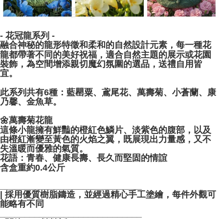
- 花冠龍系列 -
融合神秘的龍形特徵和柔和的自然設計元素，每一種花
龍都帶著不同的美好祝福，適合自然主題的展示或花園
裝飾，為空間增添親切魔幻氛圍的選品，送禮自用皆
宜。
此系列共有6種：藍罌粟、鳶尾花、萬壽菊、小蒼蘭、康
乃馨、金魚草。
🌼萬壽菊花龍
這條小龍擁有鮮豔的橙紅色鱗片、淡紫色的腹部，以及
由橙紅漸變至黃色的火焰之翼，既展現出力量感，又不
失溫暖而優雅的氣質。
花語：青春、健康長壽、長久而堅固的情誼
含盒重約0.4公斤
_____________________________
| 採用優質樹脂鑄造，並經過精心手工塗繪，每件外觀可
能略有不同
_____________________________