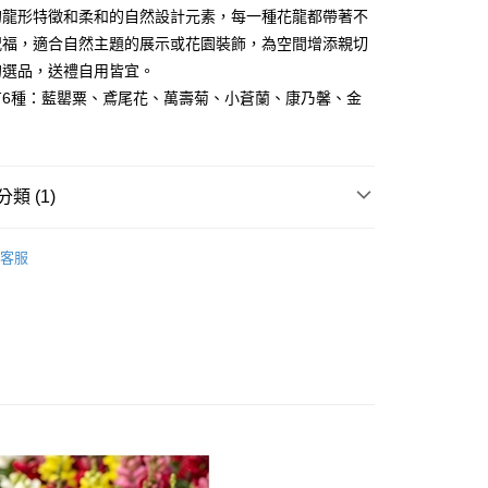
的龍形特徵和柔和的自然設計元素，每一種花龍都帶著不
祝福，適合自然主題的展示或花園裝飾，為空間增添親切
付款
的選品，送禮自用皆宜。
0，滿NT$3,000(含以上)免運費
有6種：藍罌粟、鳶尾花、萬壽菊、小蒼蘭、康乃馨、金
付款
0，滿NT$3,000(含以上)免運費
類 (1)
幫您送（台灣）
0，滿NT$3,000(含以上)免運費
🧸聖壇布/斗篷/掛飾/雕像擺飾
雕像/擺件
客服
送（離島）
0，滿NT$3,000(含以上)免運費
市自取