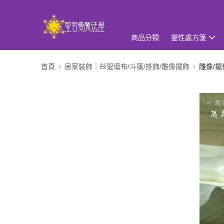
商品分類
靈性處方箋
首頁
居家裝飾｜🧸聖壇布/斗篷/掛飾/雕像擺飾
雕像/擺