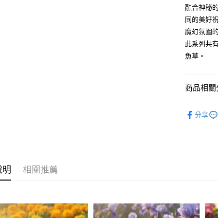
融合神秘
運送方式
同的美好
全家取貨
魔幻氛圍
每筆NT$8
此系列共
魚草。
7-11取貨
每筆NT$8
商品相關分
賣家宅配
每筆NT$8
居家裝飾｜
分享
郵局幫你
每筆NT$8
付款後門
免運費
說明
相關推薦