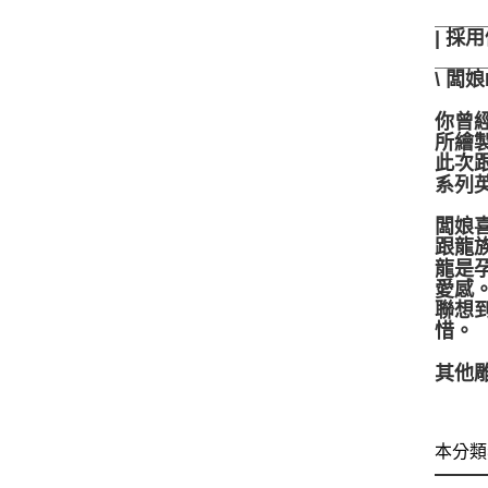
____
| 
____
\ 闆娘
你曾
所繪
此次
系列
闆娘
跟龍
龍是
愛感
聯想
惜。
其他雕
本分類