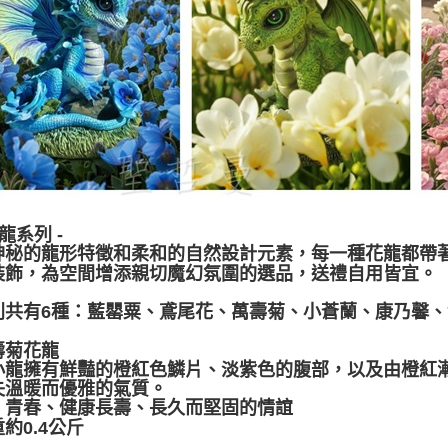
冠龍系列 -
神秘的龍形特徵和柔和的自然設計元素，每一種花龍都帶
裝飾，為空間增添親切魔幻氛圍的選品，送禮自用皆宜。
列共有6種：藍罌粟、鳶尾花、萬壽菊、小蒼蘭、康乃馨
壽菊花龍
小龍擁有鮮豔的橙紅色鱗片、淡紫色的腹部，以及由橙紅
失溫暖而優雅的氣質。
：青春、健康長壽、長久而堅固的情誼
約0.4公斤