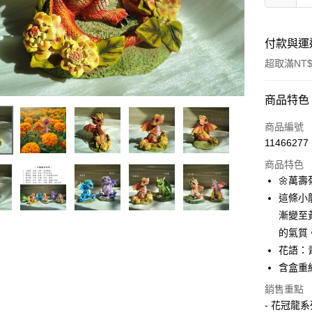
付款與運
超取滿NT$
付款方式
商品特色
信用卡一
商品編號
11466277
超商取貨
商品特色
LINE Pay
🌼萬
這條小
Apple Pay
漸變至
街口支付
的氣質
花語：
悠遊付
含盒重約
ATM付款
銷售重點
- 花冠龍系