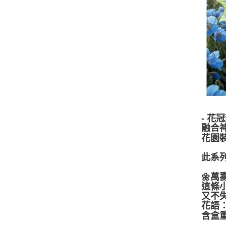
- 花
融合
花園
此系
🌼萬
這條
又不
花語
含盒重