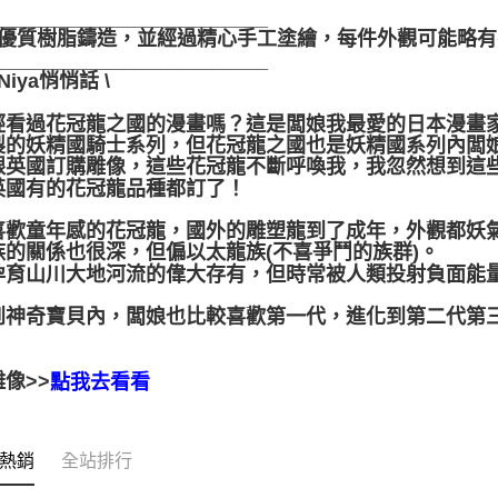
_________________________
採用優質樹脂鑄造，並經過精心手工塗繪，每件外觀可能略
_________________________
Niya悄悄話 \
經看過花冠龍之國的漫畫嗎？這是闆娘我最愛的日本漫畫
製的妖精國騎士系列，但花冠龍之國也是妖精國系列內闆
跟英國訂購雕像，這些花冠龍不斷呼喚我，我忽然想到這
英國有的花冠龍品種都訂了！
喜歡童年感的花冠龍，國外的雕塑龍到了成年，外觀都妖
族的關係也很深，但偏以太龍族(不喜爭鬥的族群)。
孕育山川大地河流的偉大存有，但時常被人類投射負面能
。
到神奇寶貝內，闆娘也比較喜歡第一代，進化到第二代第
像>>
點我去看看
熱銷
全站排行