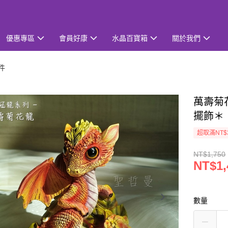
優惠專區
會員好康
水晶百寶箱
關於我們
件
萬壽菊花
擺飾＊
超取滿NT$
NT$1,750
NT$1,
數量