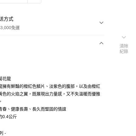
送方式
3,000免運
清除
紀錄
次付款
付款
壽菊花龍
龍擁有鮮豔的橙紅色鱗片、淡紫色的腹部，以及由橙紅
黃色的火焰之翼，既展現出力量感，又不失溫暖而優雅
。
青春、健康長壽、長久而堅固的情誼
0.4公斤
列 -