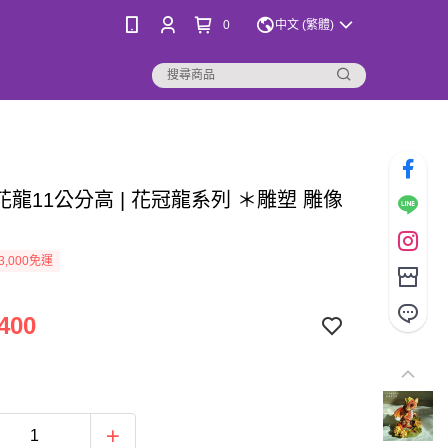
0
中文 (繁體)
龍11公分高 | 花冠龍系列 ＊雕塑 雕像
3,000免運
400