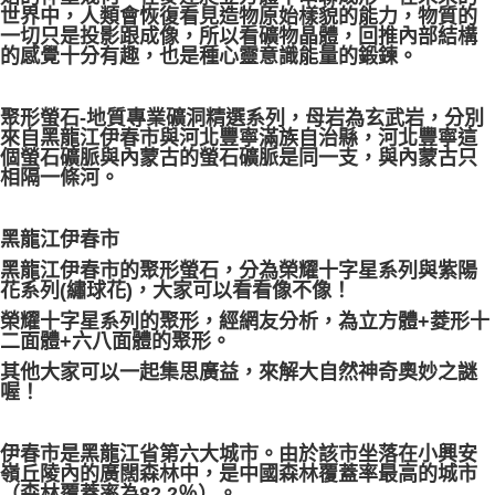
世界中，人類會恢復看見造物原始樣貌的能力，物質的
每筆NT$80，滿NT$3,000(含以上)免運費
一切只是投影跟成像，所以看礦物晶體，回推內部結構
的感覺十分有趣，也是種心靈意識能量的鍛鍊。
付款後門市自取
免運費
聚形螢石-地質專業礦洞精選系列，母岩為玄武岩，分別
來自黑龍江伊春市與河北豐寧滿族自治縣，河北豐寧這
個螢石礦脈與內蒙古的螢石礦脈是同一支，與內蒙古只
相隔一條河。
黑龍江伊春市
黑龍江伊春市的聚形螢石，分為榮耀十字星系列與紫陽
花系列(繡球花)，大家可以看看像不像！
榮耀十字星系列的聚形，經網友分析，為立方體+菱形十
二面體+六八面體的聚形。
其他大家可以一起集思廣益，來解大自然神奇奧妙之謎
喔！
伊春市是黑龍江省第六大城市。由於該市坐落在小興安
嶺丘陵內的廣闊森林中，是中國森林覆蓋率最高的城市
（森林覆蓋率為82.2％）。