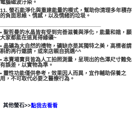
電腦磁波汙染。
11. 螢石能淨化與重建能量的模式，幫助你清理多年積存
的負面思維、情感，以及情緒的垃圾。
__________________________________
• 聖哲曼的水晶皆有受到完善滋養與淨化，能量和諧，願
大家都能在這覓得緣礦~
• 晶礦為大自然的禮物，礦缺亦是其獨特之美，高標者請
斟酌再行邀請，或來店親自挑選^^
• 本賣場寶貝皆為人工拍照測量，呈現出的色澤尺寸難免
有誤差，以實物為準。
• 靈性功能僅供參考，效果因人而異，宜作輔助保養之
用，不可取代必要之醫療行為。
其他螢石>>
點我去看看