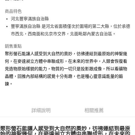
LINE Pay
商品特色
Apple Pay
河北豐寧滿族自治縣
豐寧滿族自治縣 是河北省面積僅次於圍場的第二大縣，位於承德
街口支付
市西北，西南面和北京市交界，北面毗鄰內蒙古自治區。
悠遊付
銷售重點
ATM付款
聚形螢石能讓人感受到大自然的奧妙，彷彿連結到最原始的神聖幾
何，在麥達昶立方體中串聯成形，在未來的世界中，人類會恢復看
運送方式
見造物原始樣貌的能力，物質的一切只是投影跟成像，所以看礦物
全家取貨付款
晶體，回推內部結構的感覺十分有趣，也是種心靈意識能量的鍛
每筆NT$80，滿NT$3,000(含以上)免運費
鍊。
7-11取貨付款
每筆NT$80，滿NT$3,000(含以上)免運費
詳細說明
相關推薦
賣家宅配幫您送（台灣）
每筆NT$80，滿NT$3,000(含以上)免運費
聚形螢石能讓人感受到大自然的奧妙，彷彿連結到最原
郵局幫你送（離島）
始的神聖幾何，在麥達昶立方體中串聯成形，在未來的