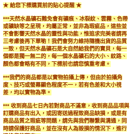
★ 給您下標購買前的貼心提醒 ★
***天然水晶礦石難免會有礦痕、冰裂紋、雲霧、色帶
或礦缺等之呈現，均屬正常，並非為瑕疵品，這些並
不會影響天然水晶的靈性與功能，惟追求完美者請再
三考慮後再下單喲！我們會努力維持隨機出貨的品質
一致，但天然水晶礦石是大自然給我們的寶貝，每一
個都是獨一無二的，每一個水晶礦石的大小、紋路、
顏色都會略有不同，下標前也請您慎重考慮。
***我們的商品都是以實物拍攝上傳，但由於拍攝角
度、技巧或螢幕顯色程度不一，若有色差和大小視
差，均以實物為準。
*** 收到商品七日內若對商品不滿意，收到商品品項與
訂購商品有出入，或因寄送過程致商品缺損，或是有
商品品質之瑕疵等問題，請先與我們聯繫與溝通，同
時請保護好商品，並在沒有人為毀損的情況下，進行