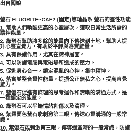
出自闆娘
螢石 FLUORITE~CAF2 {固定}等軸晶系 螢石的靈性功能
1. 幫助人們喚醒更高的心靈層次，獲取日常生活所需的
精神能量。
2. 綠螢石幫助將多餘的能量向下傳送到土地，幫助人提
升心靈直覺力，有助於平靜與落實能量。
3. 具有保護作用，尤其在精神層面。
4. 可以防護電腦與電磁場所造成的壓力。
5. 促進身心合一，鎮定混亂的心神，集中精神。
6. 落實並整合靈性能量，提振公正無私之心，提高直覺
能力。
7. 藍螢石促進有條理的思考運作和清晰的溝通方式，是
一種鎮定的能量。
8. 綠螢石可以平撫情緒創傷以及清理。
9. 紫羅蘭色螢石能刺激第三眼，傳送心靈溝通的一般常
識。
10. 紫螢石能刺激第三眼，傳導通靈時的一般常識，防護