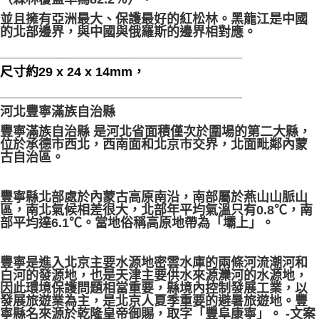
並且擁有亞洲最大、保護最好的紅松林。黑龍江是中國
的北部邊界，與中國與俄羅斯的邊界相對應。
__________________________________
尺寸約29 x 24 x 14mm，
__________________________________
河北豐寧滿族自治縣
豐寧滿族自治縣 是河北省面積僅次於圍場的第二大縣，
位於承德市西北，西南面和北京市交界，北面毗鄰內蒙
古自治區。
豐寧縣北部處於內蒙古高原南沿，南部屬於燕山山脈山
區，南北氣候相差很大，北部年平均氣溫只有0.8℃，南
部平均達6.1℃。當地俗稱高原地帶為「壩上」。
豐寧是進入北京主要水源地密雲水庫的兩條河流潮河和
白河的發源地，也是天津主要供水來源灤河的水源地，
因此環境保護問題相當重要，縣境內控制發展工業，以
發展旅遊業為主，是北京人夏季重要的避暑旅遊地。豐
寧縣名來源於乾隆皇帝御賜，取字「豐阜康寧」。 -文案