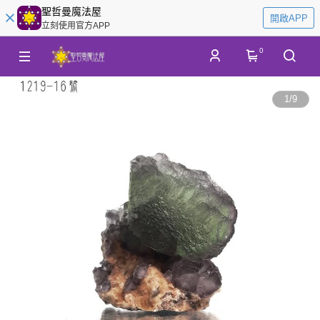
聖哲曼魔法屋
開啟APP
立刻使用官方APP
0
1
/
9