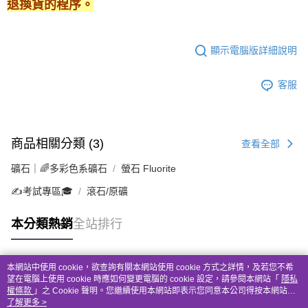
退換貨的程序。
顯示電腦版詳細說明
客服
商品相關分類 (3)
查看全部
礦石｜🌈多彩色系礦石
螢石 Fluorite
✍️考試專區🎓
滾石/原礦
本分類熱銷
全站排行
本網站中使用 cookie，欲查詢有關本網站使用 cookie 方式之詳情，及若您不希
熱門標籤
望在電腦上使用 cookie 時應如何變更電腦的 cookie 設定，請參閱本網站「
隱私
權條款
」之 Cookie 聲明。您繼續使用本網站即表示您同意本公司得按本網站使
用條款之 Cookie 聲明使用 cookie。
了解更多 >