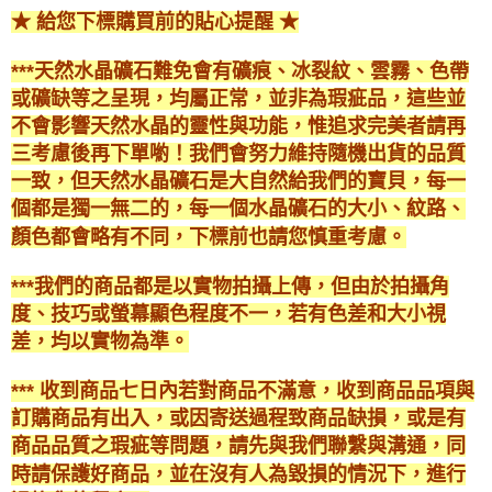
★ 給您下標購買前的貼心提醒 ★
***天然水晶礦石難免會有礦痕、冰裂紋、雲霧、色帶
或礦缺等之呈現，均屬正常，並非為瑕疵品，這些並
不會影響天然水晶的靈性與功能，惟追求完美者請再
三考慮後再下單喲！我們會努力維持隨機出貨的品質
一致，但天然水晶礦石是大自然給我們的寶貝，每一
個都是獨一無二的，每一個水晶礦石的大小、紋路、
顏色都會略有不同，下標前也請您慎重考慮。
***我們的商品都是以實物拍攝上傳，但由於拍攝角
度、技巧或螢幕顯色程度不一，若有色差和大小視
差，均以實物為準。
*** 收到商品七日內若對商品不滿意，收到商品品項與
訂購商品有出入，或因寄送過程致商品缺損，或是有
商品品質之瑕疵等問題，請先與我們聯繫與溝通，同
時請保護好商品，並在沒有人為毀損的情況下，進行