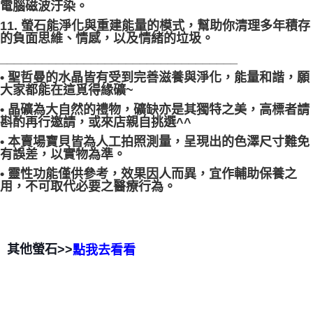
電腦磁波汙染。
11. 螢石能淨化與重建能量的模式，幫助你清理多年積存
的負面思維、情感，以及情緒的垃圾。
__________________________________
• 聖哲曼的水晶皆有受到完善滋養與淨化，能量和諧，願
大家都能在這覓得緣礦~
• 晶礦為大自然的禮物，礦缺亦是其獨特之美，高標者請
斟酌再行邀請，或來店親自挑選^^
• 本賣場寶貝皆為人工拍照測量，呈現出的色澤尺寸難免
有誤差，以實物為準。
• 靈性功能僅供參考，效果因人而異，宜作輔助保養之
用，不可取代必要之醫療行為。
其他螢石>>
點我去看看