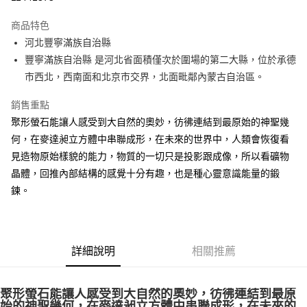
LINE Pay
商品特色
Apple Pay
河北豐寧滿族自治縣
豐寧滿族自治縣 是河北省面積僅次於圍場的第二大縣，位於承德
街口支付
市西北，西南面和北京市交界，北面毗鄰內蒙古自治區。
悠遊付
銷售重點
ATM付款
聚形螢石能讓人感受到大自然的奧妙，彷彿連結到最原始的神聖幾
何，在麥達昶立方體中串聯成形，在未來的世界中，人類會恢復看
運送方式
見造物原始樣貌的能力，物質的一切只是投影跟成像，所以看礦物
全家取貨付款
晶體，回推內部結構的感覺十分有趣，也是種心靈意識能量的鍛
每筆NT$80，滿NT$3,000(含以上)免運費
鍊。
7-11取貨付款
每筆NT$80，滿NT$3,000(含以上)免運費
詳細說明
相關推薦
賣家宅配幫您送（台灣）
每筆NT$80，滿NT$3,000(含以上)免運費
聚形螢石能讓人感受到大自然的奧妙，彷彿連結到最原
郵局幫你送（離島）
始的神聖幾何，在麥達昶立方體中串聯成形，在未來的