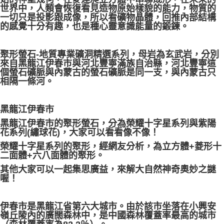
世界中，人類會恢復看見造物原始樣貌的能力，物質的
每筆NT$80，滿NT$3,000(含以上)免運費
一切只是投影跟成像，所以看礦物晶體，回推內部結構
的感覺十分有趣，也是種心靈意識能量的鍛鍊。
付款後門市自取
免運費
聚形螢石-地質專業礦洞精選系列，母岩為玄武岩，分別
來自黑龍江伊春市與河北豐寧滿族自治縣，河北豐寧這
個螢石礦脈與內蒙古的螢石礦脈是同一支，與內蒙古只
相隔一條河。
黑龍江伊春市
黑龍江伊春市的聚形螢石，分為榮耀十字星系列與紫陽
花系列(繡球花)，大家可以看看像不像！
榮耀十字星系列的聚形，經網友分析，為立方體+菱形十
二面體+六八面體的聚形。
其他大家可以一起集思廣益，來解大自然神奇奧妙之謎
喔！
伊春市是黑龍江省第六大城市。由於該市坐落在小興安
嶺丘陵內的廣闊森林中，是中國森林覆蓋率最高的城市