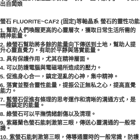
出自闆娘
螢石 FLUORITE~CAF2 {固定}等軸晶系 螢石的靈性功能
1. 幫助人們喚醒更高的心靈層次，獲取日常生活所需的
精神能量。
2. 綠螢石幫助將多餘的能量向下傳送到土地，幫助人提
升心靈直覺力，有助於平靜與落實能量。
3. 具有保護作用，尤其在精神層面。
4. 可以防護電腦與電磁場所造成的壓力。
5. 促進身心合一，鎮定混亂的心神，集中精神。
6. 落實並整合靈性能量，提振公正無私之心，提高直覺
能力。
7. 藍螢石促進有條理的思考運作和清晰的溝通方式，是
一種鎮定的能量。
8. 綠螢石可以平撫情緒創傷以及清理。
9. 紫羅蘭色螢石能刺激第三眼，傳送心靈溝通的一般常
識。
10. 紫螢石能刺激第三眼，傳導通靈時的一般常識，防護