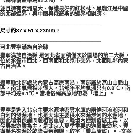
（森林覆蓋率為82.2％）。
並且擁有亞洲最大、保護最好的紅松林。黑龍江是中國
的北部邊界，與中國與俄羅斯的邊界相對應。
__________________________________
尺寸約87 x 51 x 23mm，
__________________________________
河北豐寧滿族自治縣
豐寧滿族自治縣 是河北省面積僅次於圍場的第二大縣，
位於承德市西北，西南面和北京市交界，北面毗鄰內蒙
古自治區。
豐寧縣北部處於內蒙古高原南沿，南部屬於燕山山脈山
區，南北氣候相差很大，北部年平均氣溫只有0.8℃，南
部平均達6.1℃。當地俗稱高原地帶為「壩上」。
豐寧是進入北京主要水源地密雲水庫的兩條河流潮河和
白河的發源地，也是天津主要供水來源灤河的水源地，
因此環境保護問題相當重要，縣境內控制發展工業，以
發展旅遊業為主，是北京人夏季重要的避暑旅遊地。豐
寧縣名來源於乾隆皇帝御賜，取字「豐阜康寧」。 -文案