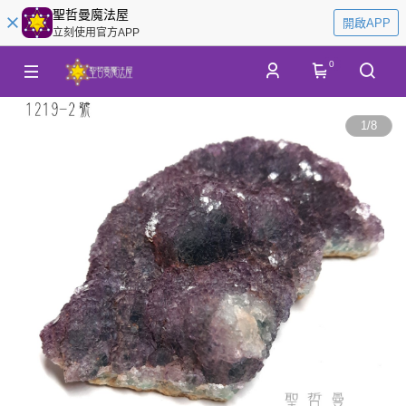
聖哲曼魔法屋
開啟APP
立刻使用官方APP
0
1
/
8