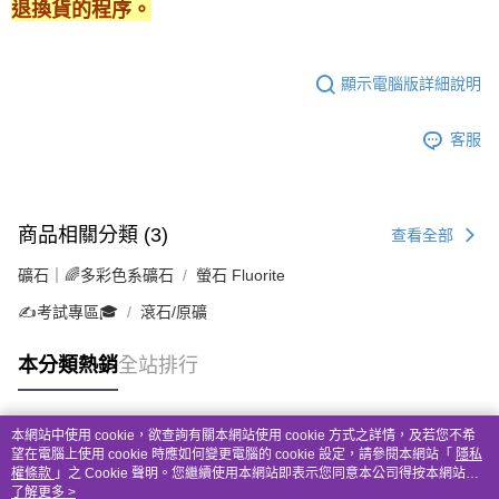
退換貨的程序。
顯示電腦版詳細說明
客服
商品相關分類 (3)
查看全部
礦石｜🌈多彩色系礦石
螢石 Fluorite
✍️考試專區🎓
滾石/原礦
本分類熱銷
全站排行
本網站中使用 cookie，欲查詢有關本網站使用 cookie 方式之詳情，及若您不希
熱門標籤
望在電腦上使用 cookie 時應如何變更電腦的 cookie 設定，請參閱本網站「
隱私
權條款
」之 Cookie 聲明。您繼續使用本網站即表示您同意本公司得按本網站使
用條款之 Cookie 聲明使用 cookie。
了解更多 >