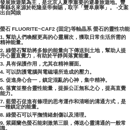
發展旅遊業為主，是北京人夏季重要的避暑旅遊地。豐
寧縣名來源於乾隆皇帝御賜，取字「豐阜康寧」。 -文案
出自闆娘
螢石 FLUORITE~CAF2 {固定}等軸晶系 螢石的靈性功能
1. 幫助人們喚醒更高的心靈層次，獲取日常生活所需的
精神能量。
2. 綠螢石幫助將多餘的能量向下傳送到土地，幫助人提
升心靈直覺力，有助於平靜與落實能量。
3. 具有保護作用，尤其在精神層面。
4. 可以防護電腦與電磁場所造成的壓力。
5. 促進身心合一，鎮定混亂的心神，集中精神。
6. 落實並整合靈性能量，提振公正無私之心，提高直覺
能力。
7. 藍螢石促進有條理的思考運作和清晰的溝通方式，是
一種鎮定的能量。
8. 綠螢石可以平撫情緒創傷以及清理。
9. 紫羅蘭色螢石能刺激第三眼，傳送心靈溝通的一般常
識。