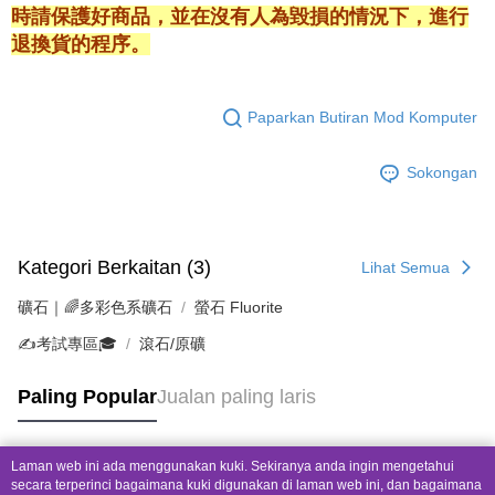
時請保護好商品，並在沒有人為毀損的情況下，進行
退換貨的程序。
Paparkan Butiran Mod Komputer
Sokongan
Kategori Berkaitan (3)
Lihat Semua
礦石｜🌈多彩色系礦石
螢石 Fluorite
✍️考試專區🎓
滾石/原礦
Paling Popular
Jualan paling laris
Laman web ini ada menggunakan kuki. Sekiranya anda ingin mengetahui
Tag Popular
secara terperinci bagaimana kuki digunakan di laman web ini, dan bagaimana