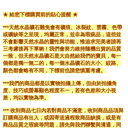
★ 給您下標購買前的貼心提醒 ★
***天然水晶礦石難免會有礦痕、冰裂紋、雲霧、色帶
或礦缺等之呈現，均屬正常，並非為瑕疵品，這些並
不會影響天然水晶的靈性與功能，惟追求完美者請再
三考慮後再下單喲！我們會努力維持隨機出貨的品質
一致，但天然水晶礦石是大自然給我們的寶貝，每一
個都是獨一無二的，每一個水晶礦石的大小、紋路、
顏色都會略有不同，下標前也請您慎重考慮。
***我們的商品都是以實物拍攝上傳，但由於拍攝角
度、技巧或螢幕顯色程度不一，若有色差和大小視
差，均以實物為準。
*** 收到商品七日內若對商品不滿意，收到商品品項與
訂購商品有出入，或因寄送過程致商品缺損，或是有
商品品質之瑕疵等問題，請先與我們聯繫與溝通，同