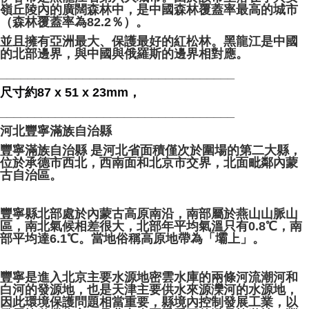
嶺丘陵內的廣闊森林中，是中國森林覆蓋率最高的城市
（森林覆蓋率為82.2％）。
並且擁有亞洲最大、保護最好的紅松林。黑龍江是中國
的北部邊界，與中國與俄羅斯的邊界相對應。
__________________________________
尺寸約87 x 51 x 23mm，
__________________________________
河北豐寧滿族自治縣
豐寧滿族自治縣 是河北省面積僅次於圍場的第二大縣，
位於承德市西北，西南面和北京市交界，北面毗鄰內蒙
古自治區。
豐寧縣北部處於內蒙古高原南沿，南部屬於燕山山脈山
區，南北氣候相差很大，北部年平均氣溫只有0.8℃，南
部平均達6.1℃。當地俗稱高原地帶為「壩上」。
豐寧是進入北京主要水源地密雲水庫的兩條河流潮河和
白河的發源地，也是天津主要供水來源灤河的水源地，
因此環境保護問題相當重要，縣境內控制發展工業，以