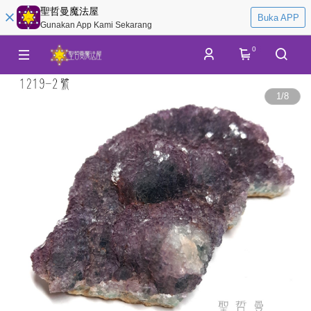
聖哲曼魔法屋
Buka APP
Gunakan App Kami Sekarang
0
1
/
8