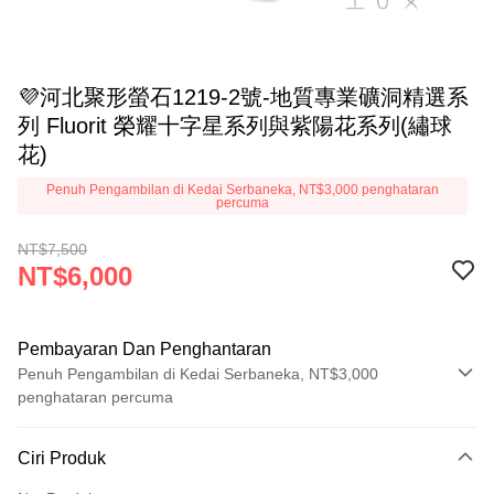
💜河北聚形螢石1219-2號-地質專業礦洞精選系
列 Fluorit 榮耀十字星系列與紫陽花系列(繡球
花)
Penuh Pengambilan di Kedai Serbaneka, NT$3,000 penghataran
percuma
NT$7,500
NT$6,000
Pembayaran Dan Penghantaran
Penuh Pengambilan di Kedai Serbaneka, NT$3,000
penghataran percuma
Kaedah Pembayaran
Ciri Produk
Kad Kredit (Bayaran Penuh)