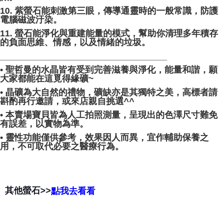
10. 紫螢石能刺激第三眼，傳導通靈時的一般常識，防護
電腦磁波汙染。
11. 螢石能淨化與重建能量的模式，幫助你清理多年積存
的負面思維、情感，以及情緒的垃圾。
__________________________________
• 聖哲曼的水晶皆有受到完善滋養與淨化，能量和諧，願
大家都能在這覓得緣礦~
• 晶礦為大自然的禮物，礦缺亦是其獨特之美，高標者請
斟酌再行邀請，或來店親自挑選^^
• 本賣場寶貝皆為人工拍照測量，呈現出的色澤尺寸難免
有誤差，以實物為準。
• 靈性功能僅供參考，效果因人而異，宜作輔助保養之
用，不可取代必要之醫療行為。
其他螢石>>
點我去看看