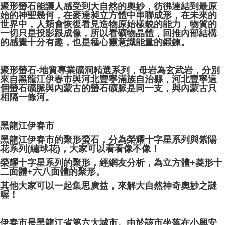
賣家宅配幫您送（台灣）
聚形螢石能讓人感受到大自然的奧妙，彷彿連結到最原
始的神聖幾何，在麥達昶立方體中串聯成形，在未來的
NT$80/pesanan | Penghantaran percuma untuk pesanan
世界中，人類會恢復看見造物原始樣貌的能力，物質的
NT$3,000 atau lebih
一切只是投影跟成像，所以看礦物晶體，回推內部結構
的感覺十分有趣，也是種心靈意識能量的鍛鍊。
郵局幫你送（離島）
NT$80/pesanan | Penghantaran percuma untuk pesanan
聚形螢石-地質專業礦洞精選系列，母岩為玄武岩，分別
NT$3,000 atau lebih
來自黑龍江伊春市與河北豐寧滿族自治縣，河北豐寧這
個螢石礦脈與內蒙古的螢石礦脈是同一支，與內蒙古只
付款後門市自取
相隔一條河。
Penghantaran percuma
黑龍江伊春市
黑龍江伊春市的聚形螢石，分為榮耀十字星系列與紫陽
花系列(繡球花)，大家可以看看像不像！
榮耀十字星系列的聚形，經網友分析，為立方體+菱形十
二面體+六八面體的聚形。
其他大家可以一起集思廣益，來解大自然神奇奧妙之謎
喔！
伊春市是黑龍江省第六大城市。由於該市坐落在小興安