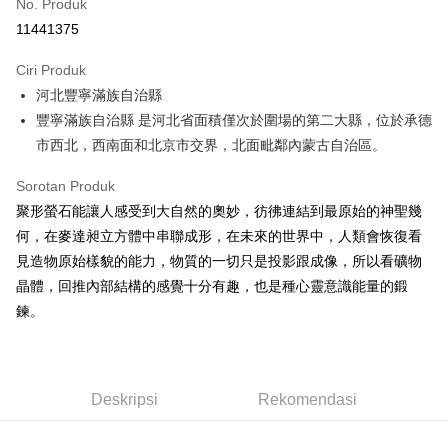
No. Produk
Pengambilan di Kedai Serbaneka
11441375
LINE Pay
Ciri Produk
Apple Pay
河北豐寧滿族自治縣
豐寧滿族自治縣 是河北省面積僅次於圍場的第二大縣，位於承德
JKOPAY
市西北，西南面和北京市交界，北面毗鄰內蒙古自治區。
Easy Wallet
Sorotan Produk
Pemindahan ATM
聚形螢石能讓人感受到大自然的奧妙，彷彿連結到最原始的神聖幾
何，在麥達昶立方體中串聯成形，在未來的世界中，人類會恢復看
Pilihan Penghantaran
見造物原始樣貌的能力，物質的一切只是投影跟成像，所以看礦物
全家取貨付款
晶體，回推內部結構的感覺十分有趣，也是種心靈意識能量的鍛
NT$80/pesanan | Penghantaran percuma untuk pesanan
鍊。
NT$3,000 atau lebih
7-11取貨付款
NT$80/pesanan | Penghantaran percuma untuk pesanan
Deskripsi
Rekomendasi
NT$3,000 atau lebih