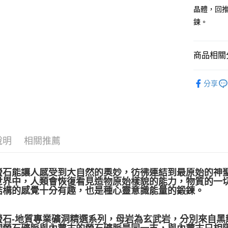
晶體，回
鍊。
運送方式
全家取貨
商品相關分
每筆NT$8
7-11取貨
礦石｜🌈
分享
每筆NT$8
✍️考試專區
賣家宅配
❄晶系❄
每筆NT$8
說明
相關推薦
郵局幫你
每筆NT$8
螢石能讓人感受到大自然的奧妙，彷彿連結到最原始的神
付款後門
世界中，人類會恢復看見造物原始樣貌的能力，物質的一
免運費
結構的感覺十分有趣，也是種心靈意識能量的鍛鍊。
螢石-地質專業礦洞精選系列，母岩為玄武岩，分別來自黑