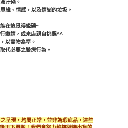
磁波汙染。
面思維、情感，以及情緒的垃圾。
都能在這覓得緣礦~
行邀請，或來店親自挑選^^
差，以實物為準。
可取代必要之醫療行為。
等之呈現，均屬正常，並非為瑕疵品，這些
後再下單喲！我們會努力維持隨機出貨的