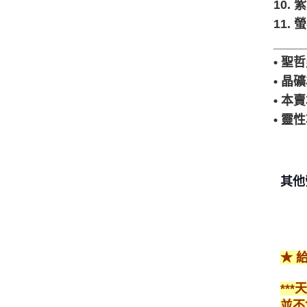
10
11
____
• 
• 
• 
• 
其他
★ 
**
並不