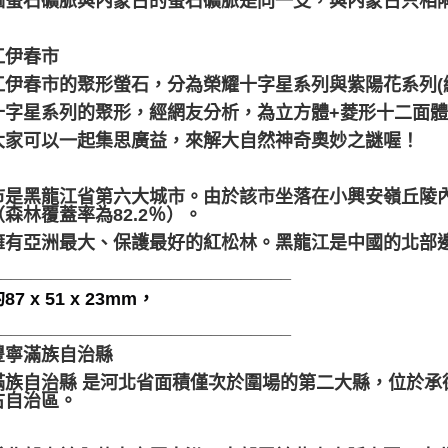
個螢石礦脈與內蒙古的螢石礦脈是同一支，與內蒙古只相
江伊春市
江伊春市的聚形螢石，分為榮耀十字星系列與紫陽花系列(
十字星系列的聚形，經網友分析，為立方體+菱形十二面
大家可以一起集思廣益，來解大自然神奇奧妙之謎喔！
市是黑龍江省第六大城市。由於該市坐落在小興安嶺丘陵
森林覆蓋率為82.2％）。
擁有亞洲最大、保護最好的紅松林。黑龍江是中國的北部
______________________________
7 x 51 x 23mm，
______________________________
豐寧滿族自治縣
滿族自治縣 是河北省面積僅次於圍場的第二大縣，位於承
古自治區。