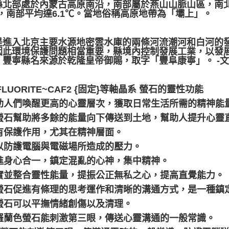
縣北部處於內蒙古高原南沿，南部屬於燕山山脈山區，南
℃，南部平均達6.1℃。當地俗稱高原地帶為「壩上」。
是進入北京主要水源地密雲水庫的兩條河流潮河和白河的
因此環境保護問題相當重要，縣境內控制發展工業，以發
。豐寧縣名來源於乾隆皇帝御賜，取字「豐阜康寧」。 -
FLUORITE~CAF2 {固定}等軸晶系 螢石的靈性功能
 幫助人們喚醒更高的心靈層次，獲取日常生活所需的精神能
 綠螢石幫助將多餘的能量向下傳送到土地，幫助人提升心
具有保護作用，尤其在精神層面。
 可以防護電腦與電磁場所造成的壓力。
 促進身心合一，鎮定混亂的心神，集中精神。
 落實並整合靈性能量，提振公正無私之心，提高直覺能力。
 藍螢石促進有條理的思考運作和清晰的溝通方式，是一種鎮
綠螢石可以平撫情緒創傷以及清理。
 紫羅蘭色螢石能刺激第三眼，傳送心靈溝通的一般常識。