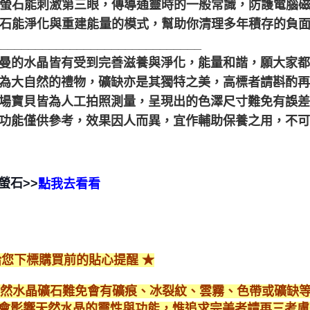
. 紫螢石能刺激第三眼，傳導通靈時的一般常識，防護電腦
. 螢石能淨化與重建能量的模式，幫助你清理多年積存的負
______________________________
聖哲曼的水晶皆有受到完善滋養與淨化，能量和諧，願大家
晶礦為大自然的禮物，礦缺亦是其獨特之美，高標者請斟酌再
本賣場寶貝皆為人工拍照測量，呈現出的色澤尺寸難免有誤
靈性功能僅供參考，效果因人而異，宜作輔助保養之用，不
螢石>>
點我去看看
給您下標購買前的貼心提醒 ★
*天然水晶礦石難免會有礦痕、冰裂紋、雲霧、色帶或礦缺
會影響天然水晶的靈性與功能，惟追求完美者請再三考慮