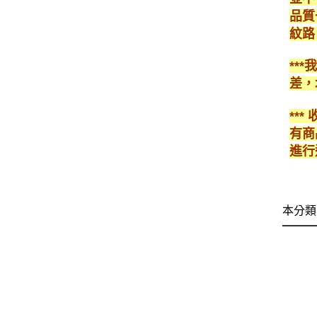
品質
紋路
**
差，
**
有商
進行
本分類