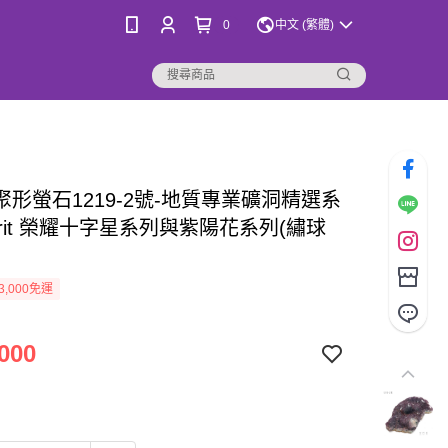
0
中文 (繁體)
聚形螢石1219-2號-地質專業礦洞精選系
uorit 榮耀十字星系列與紫陽花系列(繡球
3,000免運
000