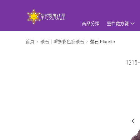
商品分類
靈性處方箋
首頁
礦石｜🌈多彩色系礦石
螢石 Fluorite