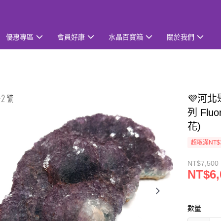
優惠專區
會員好康
水晶百寶箱
關於我們
💜河北
列 Fl
花)
超取滿NT$
NT$7,500
NT$6,
數量