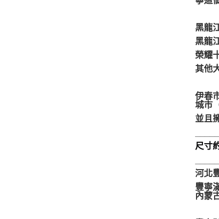
寧這
黑龍
黑龍
榮耀
其他
伊春
城市（
並且
____
尺寸約8
____
河北
豐寧
內蒙