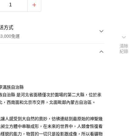
送方式
3,000免運
清除
紀錄
次付款
付款
寧滿族自治縣
族自治縣 是河北省面積僅次於圍場的第二大縣，位於承
北，西南面和北京市交界，北面毗鄰內蒙古自治區。
能讓人感受到大自然的奧妙，彷彿連結到最原始的神聖幾
達昶立方體中串聯成形，在未來的世界中，人類會恢復看
始樣貌的能力，物質的一切只是投影跟成像，所以看礦物