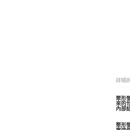
詳細
聚形
來的
內部
聚形