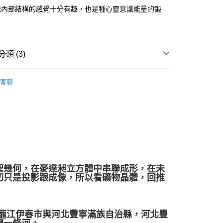
推內部結構的感覺十分有趣，也是種心靈意識能量的鍛
付款
類 (3)
0，滿NT$3,000(含以上)免運費
付款
多彩色系礦石
螢石 Fluorite
客服
0，滿NT$3,000(含以上)免運費
🎓
滾石/原礦
幫您送（台灣）
等軸晶系 § 固定
0，滿NT$3,000(含以上)免運費
送（離島）
0，滿NT$3,000(含以上)免運費
聖幾何，在麥達昶立方體中串聯成形，在未
市自取
切只是投影跟成像，所以看礦物晶體，回推
龍江伊春市與河北豐寧滿族自治縣，河北豐