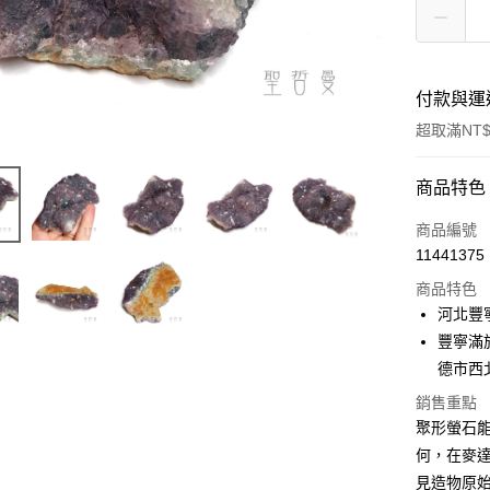
付款與運
超取滿NT$
付款方式
商品特色
信用卡一
商品編號
11441375
超商取貨
商品特色
LINE Pay
河北豐
豐寧滿
Apple Pay
德市西
街口支付
銷售重點
聚形螢石
悠遊付
何，在麥
ATM付款
見造物原