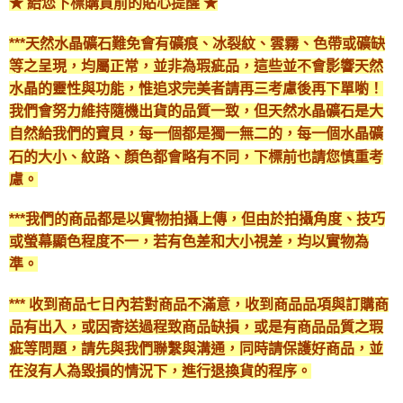
★ 給您下標購買前的貼心提醒 ★
***天然水晶礦石難免會有礦痕、冰裂紋、雲霧、色帶或礦缺
等之呈現，均屬正常，並非為瑕疵品，這些並不會影響天然
水晶的靈性與功能，惟追求完美者請再三考慮後再下單喲！
我們會努力維持隨機出貨的品質一致，但天然水晶礦石是大
自然給我們的寶貝，每一個都是獨一無二的，每一個水晶礦
石的大小、紋路、顏色都會略有不同，下標前也請您慎重考
慮。
***我們的商品都是以實物拍攝上傳，但由於拍攝角度、技巧
或螢幕顯色程度不一，若有色差和大小視差，均以實物為
準。
*** 收到商品七日內若對商品不滿意，收到商品品項與訂購商
品有出入，或因寄送過程致商品缺損，或是有商品品質之瑕
疵等問題，請先與我們聯繫與溝通，同時請保護好商品，並
在沒有人為毀損的情況下，進行退換貨的程序。