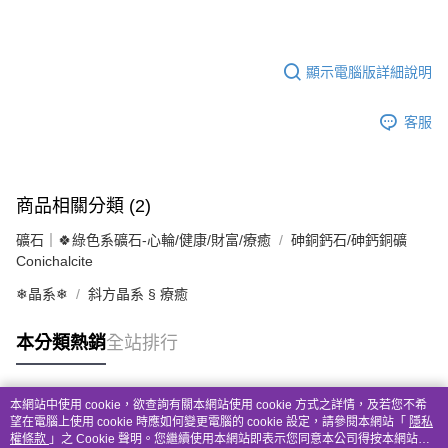
顯示電腦版詳細說明
客服
商品相關分類 (2)
礦石｜🍀綠色系礦石-心輪/健康/財富/療癒
砷銅鈣石/砷鈣銅礦
Conichalcite
❄晶系❄
斜方晶系 § 療癒
本分類熱銷
全站排行
本網站中使用 cookie，欲查詢有關本網站使用 cookie 方式之詳情，及若您不希
熱門標籤
望在電腦上使用 cookie 時應如何變更電腦的 cookie 設定，請參閱本網站「
隱私
權條款
」之 Cookie 聲明。您繼續使用本網站即表示您同意本公司得按本網站使