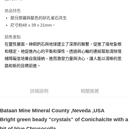
LINE Pay
商品特色
Apple Pay
部分原礦與藍色的矽孔雀石共生
尺寸約48 x 39 x 21mm，
街口支付
銷售重點
悠遊付
在靈性層面，砷銅鈣石與地球建立了深厚的聯繫，促進了接地紮根
ATM付款
和穩定，祂促進內心的平衡和彈性，透過與心輪的連結幫助清除情
緒障礙並培養自我接納，進而激發力量與決心，讓人能以清晰的思
運送方式
路和新的目標前進。
全家取貨付款
每筆NT$80，滿NT$3,000(含以上)免運費
7-11取貨付款
詳細說明
相關推薦
每筆NT$80，滿NT$3,000(含以上)免運費
賣家宅配幫您送（台灣）
Bataan Mine Mineral County ,Neveda ,USA
每筆NT$80，滿NT$3,000(含以上)免運費
Bright green beady "crystals" of Conichalcite with a
郵局幫你送（離島）
bit of blue Chrysocolla