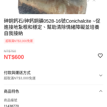
砷銅鈣石/砷鈣銅礦0528-16號Conichalcite ~促
進接地紮根和穩定、幫助清除情緒障礙並培養
自我接納
超取滿NT$3,000免運
NT$750
NT$600
付款與運送方式
超取滿NT$3,000免運
付款方式
商品特色
信用卡一次付款
商品編號
超商取貨付款
11438770