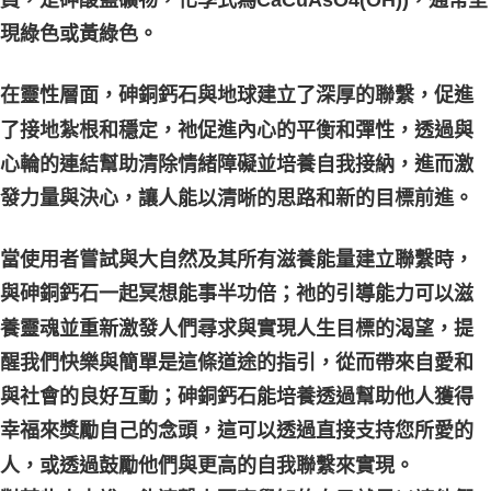
員，是砷酸鹽礦物，化學式為CaCuAsO4(OH))，通常呈
現綠色或黃綠色。
在靈性層面，砷銅鈣石與地球建立了深厚的聯繫，促進
了接地紮根和穩定，祂促進內心的平衡和彈性，透過與
心輪的連結幫助清除情緒障礙並培養自我接納，進而激
發力量與決心，讓人能以清晰的思路和新的目標前進。
當使用者嘗試與大自然及其所有滋養能量建立聯繫時，
與砷銅鈣石一起冥想能事半功倍；祂的引導能力可以滋
養靈魂並重新激發人們尋求與實現人生目標的渴望，提
醒我們快樂與簡單是這條道途的指引，從而帶來自愛和
與社會的良好互動；砷銅鈣石能培養透過幫助他人獲得
幸福來獎勵自己的念頭，這可以透過直接支持您所愛的
人，或透過鼓勵他們與更高的自我聯繫來實現。