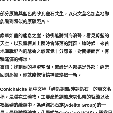
每筆NT$80，滿NT$3,000(含以上)免運費
部分原礦與藍色的矽孔雀石共生，以英文全名加產地即
付款後門市自取
能看到類似的原礦照片。
免運費
綠草如茵的龍息之崖，彷彿能聽到海浪聲，看見蔚藍的
天空，以及盤桓其上隨時會降落的龍群，這時候，來首
地海戰記內的瑟魯之歌感覺十分應景，對闆娘而言，有
種滿滿的鄉愁。
靈訊：找到你的神聖空間，無論是內部還是外部；經常
回到那裡，你就能恢復精神並煥然一新。
Conichalcite 是中文稱「砷鈣銅礦/砷銅鈣石」的英文名
稱，是種次生礦物，主要產於銅礦床氧化帶的裂縫以及
褐鐵礦的縫隙中，為砷鎂鈣石族(Adelite Group)的一