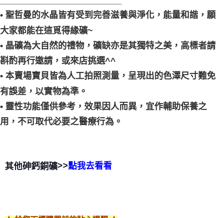
_________________________
• 聖哲曼的水晶皆有受到完善滋養與淨化，能量和諧，願
大家都能在這覓得緣礦~
• 晶礦為大自然的禮物，礦缺亦是其獨特之美，高標者請
斟酌再行邀請，或來店挑選^^
• 本賣場寶貝皆為人工拍照測量，呈現出的色澤尺寸難免
有誤差，以實物為準。
• 靈性功能僅供參考，效果因人而異，宜作輔助保養之
用，不可取代必要之醫療行為。
>>
其他
砷鈣銅礦
點我去看看