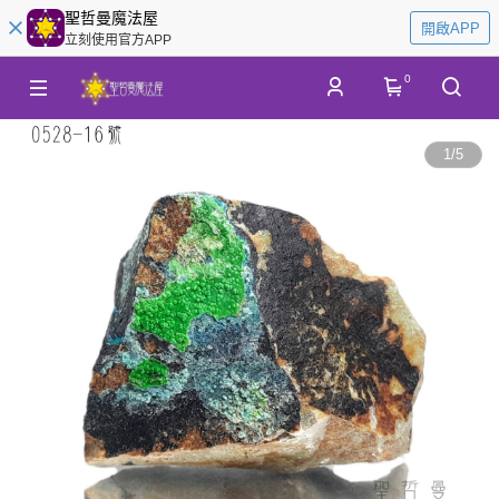
聖哲曼魔法屋
開啟APP
立刻使用官方APP
0
1
/
5