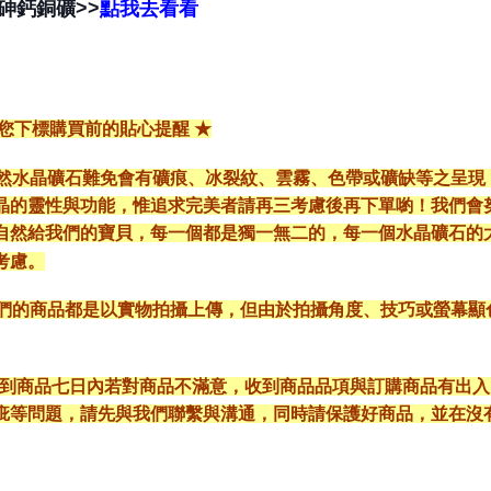
>>
砷鈣銅礦
點我去看看
給您下標購買前的貼心提醒 ★
*天然水晶礦石難免會有礦痕、冰裂紋、雲霧、色帶或礦缺等之呈
晶的靈性與功能，惟追求完美者請再三考慮後再下單喲！我們會
自然給我們的寶貝，每一個都是獨一無二的，每一個水晶礦石的
考慮。
*我們的商品都是以實物拍攝上傳，但由於拍攝角度、技巧或螢幕
* 收到商品七日內若對商品不滿意，收到商品品項與訂購商品有出
疵等問題，請先與我們聯繫與溝通，同時請保護好商品，並在沒