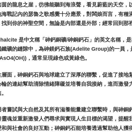
付款後門
如茵的龍息之崖，彷彿能聽到海浪聲，看見蔚藍的天空，
Penghanta
地海戰記內的瑟魯之歌感覺十分應景，對闆娘而言，有種
：找到你的神聖空間，無論是內部還是外部；經常回到那
ichalcite 是中文稱「砷鈣銅礦/砷銅鈣石」的英文名
鐵礦的縫隙中，為砷鎂鈣石族(Adelite Group)的一
uAsO4(OH))，通常呈現綠色或黃綠色。
性層面，砷銅鈣石與地球建立了深厚的聯繫，促進了接地
心輪的連結幫助清除情緒障礙並培養自我接納，進而激發
進。
用者嘗試與大自然及其所有滋養能量建立聯繫時，與砷銅
養靈魂並重新激發人們尋求與實現人生目標的渴望，提醒
愛和與社會的良好互動；砷銅鈣石能培養透過幫助他人獲