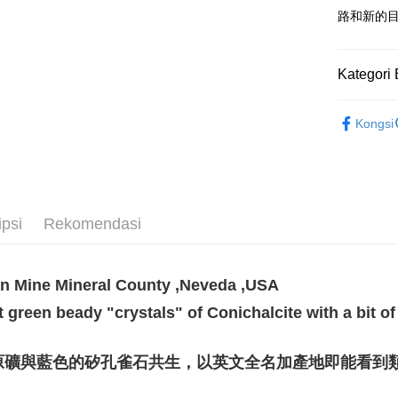
Pemindah
路和新的
Pilihan 
Kategori 
全家取貨
礦石｜🍀
NT$80/pes
Kongsi
Conichalci
NT$3,000 
❄晶系❄
7-11取貨
NT$80/pes
NT$3,000 
ipsi
Rekomendasi
賣家宅配
NT$80/pes
n Mine Mineral County ,Neveda ,USA
NT$3,000 
t green beady "crystals" of Conichalcite with a bit o
郵局幫你
NT$80/pes
原礦與藍色的矽孔雀石共生，以英文全名加產地即能看到
NT$3,000 