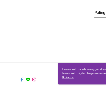
Paling
Laman web ini ada menggunakan k
laman web ini, dan bagaimana un
komputer anda, sila rujuk penera
Butiran >
ingin mengetahui secara terperin
komputer anda. Jika anda tidak m