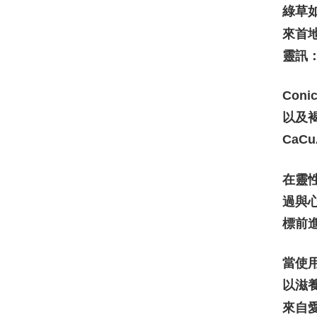
綠草
來首
靈訊
Con
以及褐
CaC
在靈
過與
標前
當使
以滋
來自