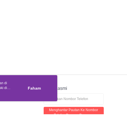
an di
ki di
n
Faham
APP Rasmi
ya anda
tapan kuki
Menghantar Pautan Ke Nombor
Telefon Dengan Percuma