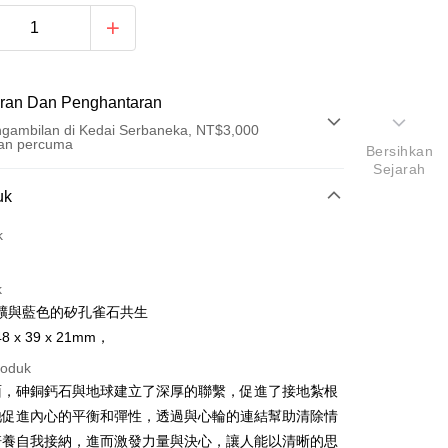
ran Dan Penghantaran
gambilan di Kedai Serbaneka, NT$3,000
an percuma
Bersihkan
Sejarah
Pembayaran
uk
t (Bayaran Penuh)
k
an di Kedai Serbaneka
k
礦與藍色的矽孔雀石共生
 x 39 x 21mm，
roduk
面，砷銅鈣石與地球建立了深厚的聯繫，促進了接地紮根
t
祂促進內心的平衡和彈性，透過與心輪的連結幫助清除情
培養自我接納，進而激發力量與決心，讓人能以清晰的思