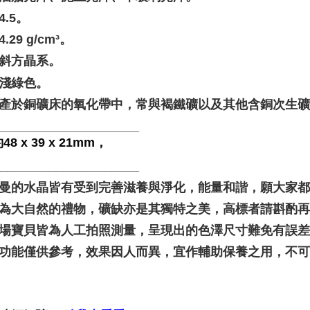
4.5。
4.29 g/cm³。
 斜方晶系。
 淺綠色。
: 產於銅礦床的氧化帶中，常與褐鐵礦以及其他含銅次生
_____________________
8 x 39 x 21mm，
_____________________
聖哲曼的水晶皆有受到完善滋養與淨化，能量和諧，願大家
晶礦為大自然的禮物，礦缺亦是其獨特之美，高標者請斟酌再
本賣場寶貝皆為人工拍照測量，呈現出的色澤尺寸難免有誤
靈性功能僅供參考，效果因人而異，宜作輔助保養之用，不