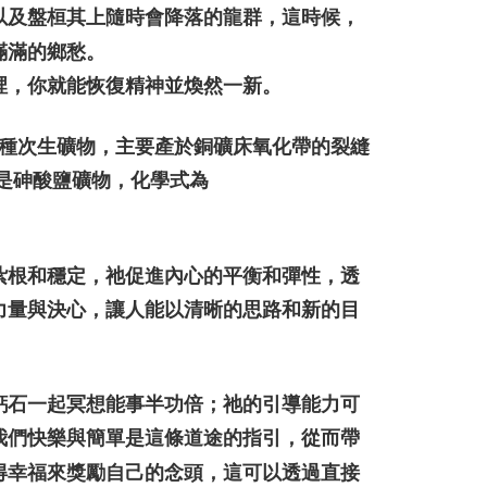
市自取
以及盤桓其上隨時會降落的龍群，這時候，
ran percuma
滿滿的鄉愁。
裡，你就能恢復精神並煥然一新。
稱，是種次生礦物，主要產於銅礦床氧化帶的裂縫
員，是砷酸鹽礦物，化學式為
紮根和穩定，祂促進內心的平衡和彈性，透
力量與決心，讓人能以清晰的思路和新的目
鈣石一起冥想能事半功倍；祂的引導能力可
我們快樂與簡單是這條道途的指引，從而帶
得幸福來獎勵自己的念頭，這可以透過直接