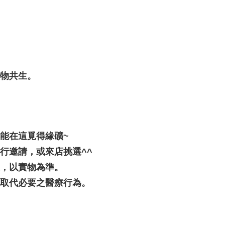
礦物共生。
都能在這覓得緣礦~
行邀請，或來店挑選^^
差，以實物為準。
可取代必要之醫療行為。