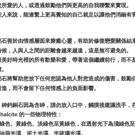
您所愛的人，或透過鼓勵他們與更高的自我聯繫來實現。
些人來說，能連繫上更高覺知的自己就足以讓他們消融有
。
鈣石善於由情感層面來療癒心靈，有助於修復戀愛關係結
時候，人與人之間的距離會越來越遠，這是無可避免的。
最美好時光裡的所有歡樂和愛，帶著這個繼續前行，而不
鍵。
鈣石將幫助您放下任何您認為他人對您造成的傷害，鼓勵
前進，而不會留下任何情感上的負面影響。
：砷鈣銅石因為含砷，請勿放入口中，觸摸後建議洗手，
chalcite 的一些物理特性：
: 綠色、黃綠色、淡綠色至黃綠色，在透射光下為淺綠色
: 油脂光澤、泥土光澤、半玻璃光澤。