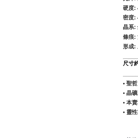
硬度: 
密度: 
晶系:
條痕:
形成
____
尺寸約4
____
• 
• 
• 
• 