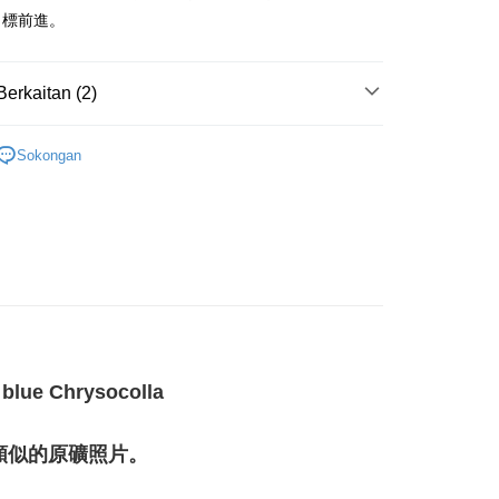
an ATM
目標前進。
Penghantaran
Berkaitan (2)
付款
綠色系礦石-心輪/健康/財富/療癒
砷銅鈣石/砷鈣銅礦
anan | Penghantaran percuma untuk pesanan
Sokongan
te
atau lebih
斜方晶系 § 療癒
付款
anan | Penghantaran percuma untuk pesanan
atau lebih
幫您送（台灣）
anan | Penghantaran percuma untuk pesanan
atau lebih
f blue Chrysocolla
送（離島）
anan | Penghantaran percuma untuk pesanan
類似的原礦照片。
atau lebih