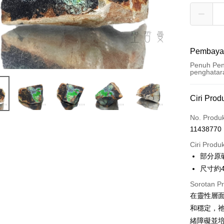
Pembaya
Penuh Pen
penghatar
Kaedah 
Ciri Prod
Kad Kredi
No. Produ
11438770
Pengambil
Ciri Produ
LINE Pay
部分原
尺寸約48
Apple Pay
Sorotan P
JKOPAY
在靈性層
Easy Walle
和穩定，
緒障礙並