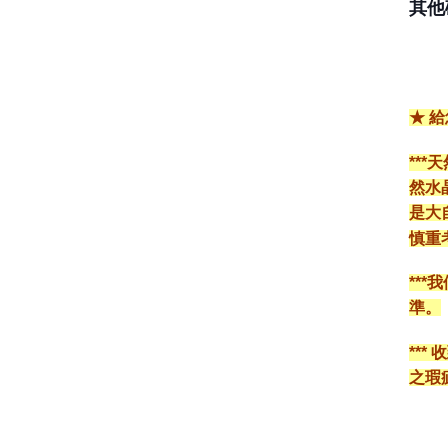
其他
★ 
**
然水
是大
慎重
**
準。
**
之瑕