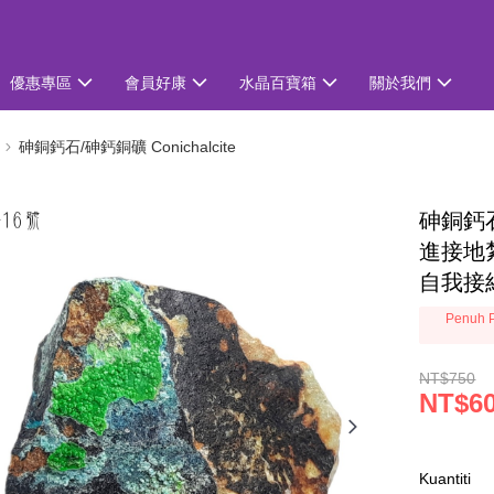
優惠專區
會員好康
水晶百寶箱
關於我們
砷銅鈣石/砷鈣銅礦 Conichalcite
砷銅鈣石/
進接地
自我接
Penuh P
NT$750
NT$6
Kuantiti