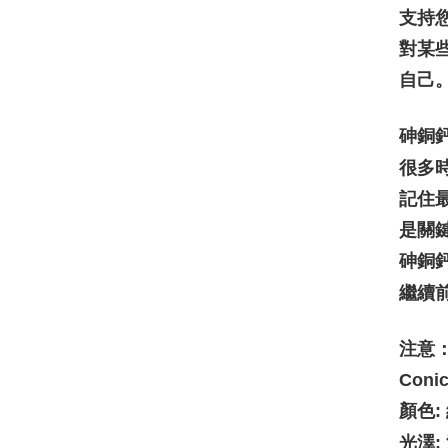
支持
對某
自己
砷銅
很多
記住
是關
砷銅
繼續
注意
Coni
顏色
光澤