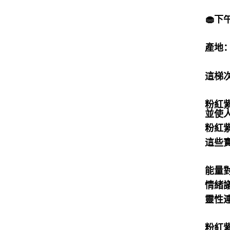
🧁
產地：
這梯
粉紅
並使
粉紅
這些
能量
情緒
靈性
粉紅