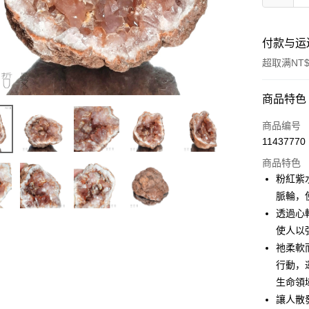
付款与运
超取满NT$
付款方式
商品特色
信用卡一
商品编号
11437770
超商取货
商品特色
LINE Pay
粉紅紫
脈輪，
Apple Pay
透過心
街口支付
使人以
祂柔軟
悠遊付
行動，
ATM付款
生命領
讓人散