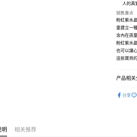
人的真
运送方式
销售重点
全家取貨
粉紅紫水
每笔NT$8
童建立一
含內在孩
7-11取貨
粉紅紫水
每笔NT$8
也可以讓
賣家宅配
這些寶貝
每笔NT$8
郵局幫你
产品相关分
每笔NT$8
礦石｜晶簇
付款後門
分享
礦石｜🌸
免运费
Amethyst
说明
相关推荐