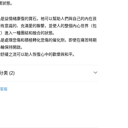
實狀態。
付款
晶是益情緒康復的寶石，祂可以幫助人們與自己的內在孩
0，满NT$3,000(含以上)免运费
種有意識的、充滿愛的聯繫，並使人的整個內心世界（包
童）進入一種團結和融合的狀態。
付款
晶是處理悲傷和積極轉化悲傷的催化劑，即使在痛苦時期
0，满NT$3,000(含以上)免运费
心輪保持開啟。
幫您送（台灣）
的舒緩之流可以助人恢復心中的歡樂與和平。
0，满NT$3,000(含以上)免运费
送（離島）
类 (2)
0，满NT$3,000(含以上)免运费
/晶柱/骨幹
粉紅紫水晶洞 Pink Amethyst
市自取
客服
粉紅色系礦石-心輪/感情/人緣/療癒/愛
粉紅紫水晶 Pink