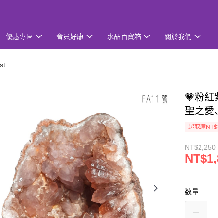
優惠專區
會員好康
水晶百寶箱
關於我們
st
💗粉紅
聖之愛
超取满NT$
NT$2,250
NT$1,
数量