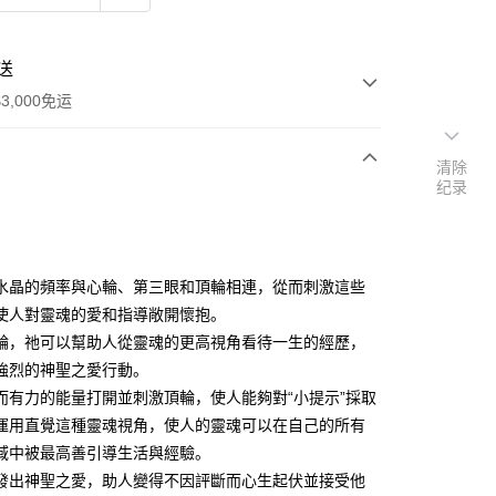
送
3,000免运
清除
纪录
次付款
付款
水晶的頻率與心輪、第三眼和頂輪相連，從而刺激這些
使人對靈魂的愛和指導敞開懷抱。
輪，祂可以幫助人從靈魂的更高視角看待一生的經歷，
強烈的神聖之愛行動。
而有力的能量打開並刺激頂輪，使人能夠對“小提示”採取
運用直覺這種靈魂視角，使人的靈魂可以在自己的所有
域中被最高善引導生活與經驗。
發出神聖之愛，助人變得不因評斷而心生起伏並接受他