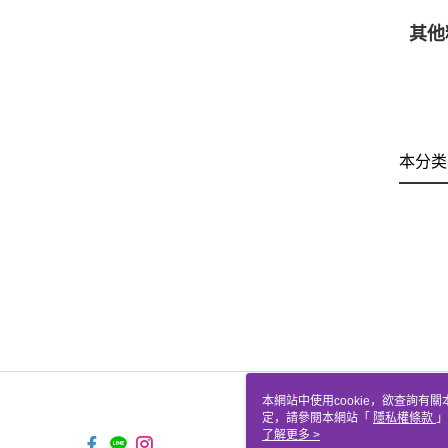
其他
本分类
本網站中使用cookie，欲查詢有關
定，請參閱本網站「
隱私權條款
」
cookie。
了解更多 >