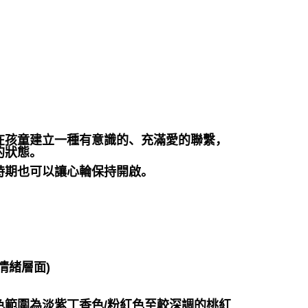
在孩童建立一種有意識的、充滿愛的聯繫，
的狀態。
時期也可以讓心輪保持開啟。
情緒層面)
範圍為淡紫丁香色/粉紅色至較深調的桃紅