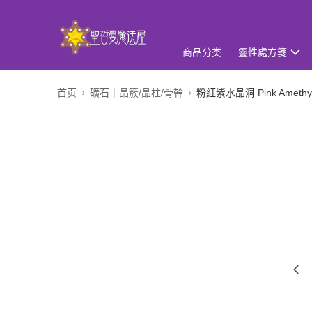
商品分类
靈性處方箋
首页
礦石｜晶簇/晶柱/骨幹
粉紅紫水晶洞 Pink Amethy