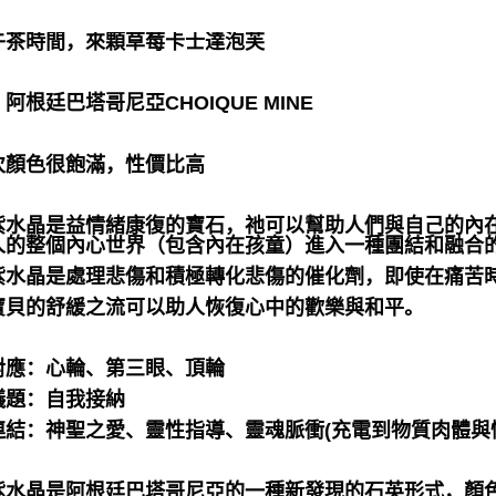
下午茶時間，來顆草莓卡士達泡芙
阿根廷巴塔哥尼亞CHOIQUE MINE
次顏色很飽滿，性價比高
紫水晶是益情緒康復的寶石，祂可以幫助人們與自己的內
人的整個內心世界（包含內在孩童）進入一種團結和融合
紫水晶是處理悲傷和積極轉化悲傷的催化劑，即使在痛苦
寶貝的舒緩之流可以助人恢復心中的歡樂與和平。
對應：心輪、第三眼、頂輪
議題：自我接納
連結：神聖之愛、靈性指導、靈魂脈衝(充電到物質肉體與
紫水晶是阿根廷巴塔哥尼亞的一種新發現的石英形式，顏色