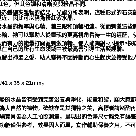
粉紅色，但其色調和清晰度與粉晶不同。
是赤鐵礦夾雜物的結果，光譜分析表明，這種形式的石英
更近，因此可以稱為粉紅紫水晶。
紫水晶的頻率與心輪、第三眼和頂輪相連，從而刺激這些
心輪，祂可以幫助人從靈魂的更高視角看待一生的經歷，
軟而有力的能量打開並刺激頂輪，使人能夠對“小提示”採
以在自己的所有生命領域中被最高善引導生活與經驗。
散發出神聖之愛，助人變得不因評斷而心生起伏並接受他
___________________________
1 x 35 x 21mm，
___________________________
聖哲曼的水晶皆有受到完善滋養與淨化，能量和諧，願大家
晶礦為大自然的禮物，礦缺亦是其獨特之美，高標者請斟酌再
本賣場寶貝皆為人工拍照測量，呈現出的色澤尺寸難免有誤
靈性功能僅供參考，效果因人而異，宜作輔助保養之用，不