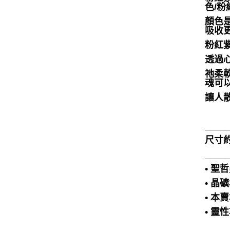
色/
顏色
吸收
粉紅
透過
祂柔
魂可
讓人
____
尺寸約4
____
• 
• 
• 
• 