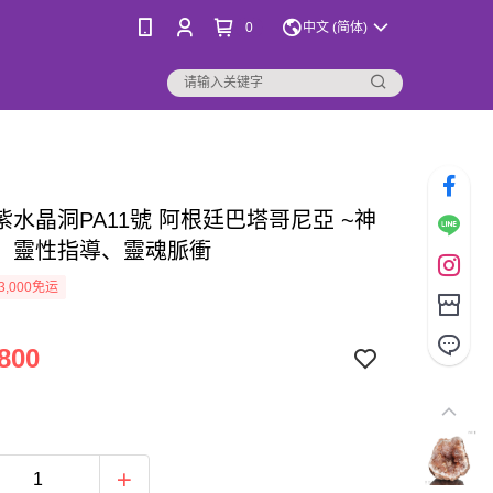
0
中文 (简体)
紫水晶洞PA11號 阿根廷巴塔哥尼亞 ~神
、靈性指導、靈魂脈衝
3,000免运
800