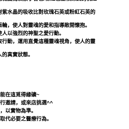
對紫水晶的吸收比對玫瑰石英或粉紅石英的
脈輪，使人對靈魂的愛和指導敞開懷抱。
使人以強烈的神聖之愛行動。
取行動，運用直覺這種靈魂視角，使人的靈
人的真實狀態。
都能在這覓得緣礦~
行邀請，或來店挑選^^
差，以實物為準。
可取代必要之醫療行為。