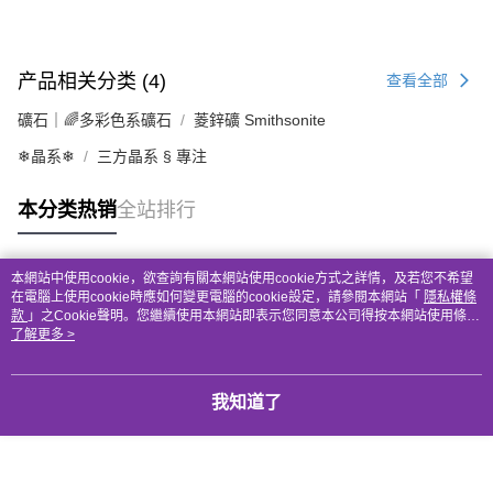
产品相关分类 (4)
查看全部
礦石｜🌈多彩色系礦石
菱鋅礦 Smithsonite
❄晶系❄
三方晶系 § 專注
本分类热销
全站排行
本網站中使用cookie，欲查詢有關本網站使用cookie方式之詳情，及若您不希望
热门标签
在電腦上使用cookie時應如何變更電腦的cookie設定，請參閱本網站「
隱私權條
款
」之Cookie聲明。您繼續使用本網站即表示您同意本公司得按本網站使用條款
之Cookie聲明使用cookie。
了解更多 >
我知道了