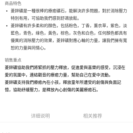
商品特色
Apple Pay
菱鋅礦是一種很棒的療癒礦石，能解決許多問題，對於消除壓力
特別有用，可協助我們感到舒適放鬆。
街口支付
菱鋅礦有許多柔和的顏色，包括粉色，丁香，薰衣草，紫色，淡
悠遊付
藍色，青色，綠色，黃色，棕色，灰色和白色，任何顏色都具有
優異的消除壓力的效果，菱鋅礦對應心輪的力量，讓我們擁有寬
ATM付款
恕的力量與同情心。
运送方式
销售重点
全家取貨付款
菱鋅礦協助我們將緊抓的壓力釋放，促進愛與喜樂的感受，沉浸在
每笔NT$80，满NT$3,000(含以上)免运费
愛的氛圍中，連結觀音的療癒力量，幫助自己在愛中流動。
菱鋅礦支持我們療癒內在小孩，釋放童年所遭受的創傷與負面記
7-11取貨付款
憶，協助紓緩壓力，是釋放內心創傷的美麗療癒石。
每笔NT$80，满NT$3,000(含以上)免运费
賣家宅配幫您送（台灣）
每笔NT$80，满NT$3,000(含以上)免运费
详细说明
相关推荐
郵局幫你送（離島）
每笔NT$80，满NT$3,000(含以上)免运费