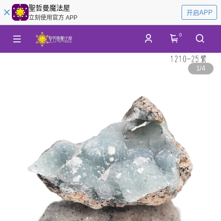
聖哲曼魔法屋
开启APP
立刻使用官方 APP
0
1
/
4