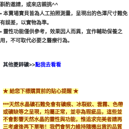
斟酌邀請，或來店親挑^^
• 本賣場寶貝皆為人工拍照測量，呈現出的色澤尺寸難免
有誤差，以實物為準。
• 靈性功能僅供參考，效果因人而異，宜作輔助保養之
用，不可取代必要之醫療行為。
其他菱鋅礦>>
點我去看看
★ 給您下標購買前的貼心提醒 ★
***天然水晶礦石難免會有礦痕、冰裂紋、雲霧、色帶
或礦缺等之呈現，均屬正常，並非為瑕疵品，這些並
不會影響天然水晶的靈性與功能，惟追求完美者請再
三考慮後再下單喲！我們會努力維持隨機出貨的品質