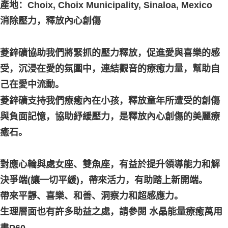
產地：Choix, Choix Municipality, Sinaloa, Mexico
付款後門市自取
消除壓力，釋放內心創傷
免运费
菱鋅礦協助我們將緊抓的壓力釋放，促進愛與喜樂的感
受，沉浸在愛的氛圍中，連結觀音的療癒力量，幫助自
己在愛中流動。
菱鋅礦支持我們療癒內在小孩，釋放童年所遭受的創傷
與負面記憶，協助紓緩壓力，是釋放內心創傷的美麗療
癒石。
對應心輪與處女座、雙魚座，有益於提升領導能力和解
決爭端(讓一切平緩)，帶來活力，有助踏上新開端。
帶來平靜、喜樂、和善、洞察力和超感應力。
生理層面也有許多助益之處，請參閱 水晶能量療癒萬用
書P60。