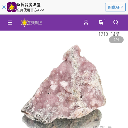
聖哲曼魔法屋
開啟APP
立刻使用官方APP
0
1
/
4