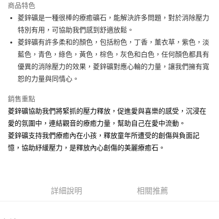
商品特色
Apple Pay
菱鋅礦是一種很棒的療癒礦石，能解決許多問題，對於消除壓力
特別有用，可協助我們感到舒適放鬆。
街口支付
菱鋅礦有許多柔和的顏色，包括粉色，丁香，薰衣草，紫色，淡
悠遊付
藍色，青色，綠色，黃色，棕色，灰色和白色，任何顏色都具有
優異的消除壓力的效果，菱鋅礦對應心輪的力量，讓我們擁有寬
ATM付款
恕的力量與同情心。
運送方式
銷售重點
全家取貨付款
菱鋅礦協助我們將緊抓的壓力釋放，促進愛與喜樂的感受，沉浸在
每筆NT$80，滿NT$3,000(含以上)免運費
愛的氛圍中，連結觀音的療癒力量，幫助自己在愛中流動。
菱鋅礦支持我們療癒內在小孩，釋放童年所遭受的創傷與負面記
7-11取貨付款
憶，協助紓緩壓力，是釋放內心創傷的美麗療癒石。
每筆NT$80，滿NT$3,000(含以上)免運費
賣家宅配幫您送（台灣）
每筆NT$80，滿NT$3,000(含以上)免運費
詳細說明
相關推薦
郵局幫你送（離島）
每筆NT$80，滿NT$3,000(含以上)免運費