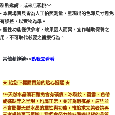
斟酌邀請，或來店親挑^^
• 本賣場寶貝皆為人工拍照測量，呈現出的色澤尺寸難免
有誤差，以實物為準。
• 靈性功能僅供參考，效果因人而異，宜作輔助保養之
用，不可取代必要之醫療行為。
其他菱鋅礦>>
點我去看看
★ 給您下標購買前的貼心提醒 ★
***天然水晶礦石難免會有礦痕、冰裂紋、雲霧、色帶
或礦缺等之呈現，均屬正常，並非為瑕疵品，這些並
不會影響天然水晶的靈性與功能，惟追求完美者請再
三考慮後再下單喲！我們會努力維持隨機出貨的品質