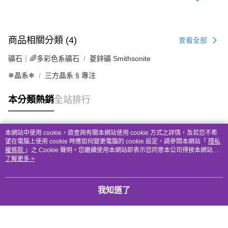
商品相關分類 (4)
查看全部
礦石｜🌈多彩色系礦石
菱鋅礦 Smithsonite
❄晶系❄
三方晶系 § 專注
本分類熱銷
全站排行
本網站中使用 cookie，欲查詢有關本網站使用 cookie 方式之詳情，及若您不希
熱門標籤
望在電腦上使用 cookie 時應如何變更電腦的 cookie 設定，請參閱本網站「
隱私
權條款
」之 Cookie 聲明。您繼續使用本網站即表示您同意本公司得按本網站使
用條款之 Cookie 聲明使用 cookie。
了解更多 >
我知道了