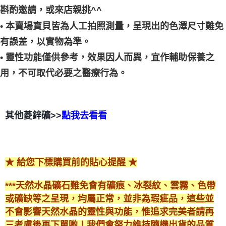
斟酌邀請，或來店親挑^^
• 本賣場寶貝皆為人工拍照測量，呈現出的色澤尺寸難免
有誤差，以實物為準。
• 靈性功能僅供參考，效果因人而異，宜作輔助保養之
用，不可取代必要之醫療行為。
其他菱鋅礦>>
點我去看看
★ 給您下標購買前的貼心提醒 ★
***天然水晶礦石難免會有礦痕、冰裂紋、雲霧、色帶
或礦缺等之呈現，均屬正常，並非為瑕疵品，這些並
不會影響天然水晶的靈性與功能，惟追求完美者請再
三考慮後再下單喲！我們會努力維持隨機出貨的品質