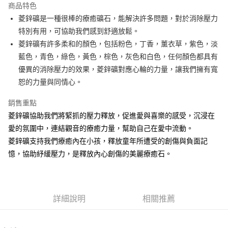
商品特色
Apple Pay
菱鋅礦是一種很棒的療癒礦石，能解決許多問題，對於消除壓力
特別有用，可協助我們感到舒適放鬆。
街口支付
菱鋅礦有許多柔和的顏色，包括粉色，丁香，薰衣草，紫色，淡
悠遊付
藍色，青色，綠色，黃色，棕色，灰色和白色，任何顏色都具有
優異的消除壓力的效果，菱鋅礦對應心輪的力量，讓我們擁有寬
ATM付款
恕的力量與同情心。
運送方式
銷售重點
全家取貨付款
菱鋅礦協助我們將緊抓的壓力釋放，促進愛與喜樂的感受，沉浸在
每筆NT$80，滿NT$3,000(含以上)免運費
愛的氛圍中，連結觀音的療癒力量，幫助自己在愛中流動。
菱鋅礦支持我們療癒內在小孩，釋放童年所遭受的創傷與負面記
7-11取貨付款
憶，協助紓緩壓力，是釋放內心創傷的美麗療癒石。
每筆NT$80，滿NT$3,000(含以上)免運費
賣家宅配幫您送（台灣）
每筆NT$80，滿NT$3,000(含以上)免運費
詳細說明
相關推薦
郵局幫你送（離島）
每筆NT$80，滿NT$3,000(含以上)免運費