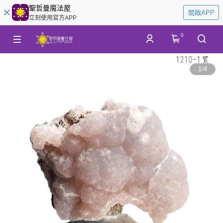
聖哲曼魔法屋
開啟APP
立刻使用官方APP
0
1
/
4