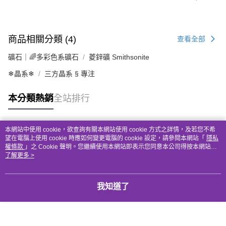
商品相關分類 (4)
查看全部
礦石｜🌈多彩色系礦石
菱鋅礦 Smithsonite
❄晶系❄
三方晶系 § 專注
本分類熱銷
全站排行
本網站中使用 cookie，欲查詢有關本網站使用 cookie 方式之詳情，及若您不希
熱門標籤
望在電腦上使用 cookie 時應如何變更電腦的 cookie 設定，請參閱本網站「
隱私
權條款
」之 Cookie 聲明。您繼續使用本網站即表示您同意本公司得按本網站使
用條款之 Cookie 聲明使用 cookie。
了解更多 >
我知道了