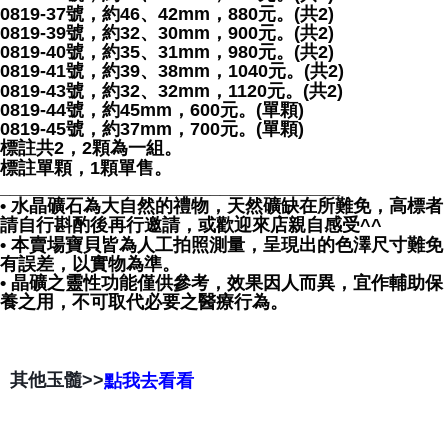
0819-37號，約46、42mm，880元。(共2)
0819-39號，約32、30mm，900元。(共2)
0819-40號，約35、31mm，980元。(共2)
0819-41號，約39、38mm，1040元。(共2)
0819-43號，約32、32mm，1120元。(共2)
0819-44號，約45mm，600元。(單顆)
0819-45號，約37mm，700元。(單顆)
標註共2，2顆為一組。
標註單顆，1顆單售。
__________________________________
• 水晶礦石為大自然的禮物，天然礦缺在所難免，高標者
請自行斟酌後再行邀請，或歡迎來店親自感受^^
• 本賣場寶貝皆為人工拍照測量，呈現出的色澤尺寸難免
有誤差，以實物為準。
• 晶礦之靈性功能僅供參考，效果因人而異，宜作輔助保
養之用，不可取代必要之醫療行為。
其他玉髓>>
點我去看看
😘