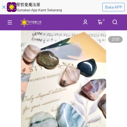
聖哲曼魔法屋
Buka APP
Gunakan App Kami Sekarang
0
1
/
10