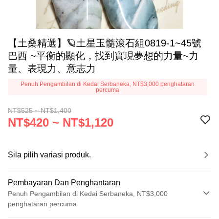
【土桑精選】🪐土星玉髓滾石組0819-1~45號
巴西 ~平衡的顯化，找到實現夢想的力量~力
量、表現力、意志力
Penuh Pengambilan di Kedai Serbaneka, NT$3,000 penghataran
percuma
NT$525 ~ NT$1,400
NT$420 ~ NT$1,120
Sila pilih variasi produk.
Pembayaran Dan Penghantaran
Penuh Pengambilan di Kedai Serbaneka, NT$3,000
penghataran percuma