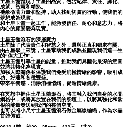
土星玉髓體現了土星的品質，包含紀律、責任、顯化、
成就、智慧和精熟。
祂象徵著力量和堅持，助人找到切實的行動，使我們的
夢想成為現實。
和土星玉髓一起工作，能激發信任、耐心和意志力，將
內心的願景變為現實。
土星玉髓滾石的深層魔力
土星除了代表責任和智慧之外，還與正直和獨處有關。
由占星學上來說，土星幫助我們成熟並體現我們這一生
的“偉大工作”。
土星玉髓引導土星的能量，推動我們具體化最深的意圖
並將其轉化為現實。
加強人際關係並保護我們免受消極情緒的影響，吸引成
功、好運和各種豐盛。
帶來平衡感，消除消極情緒，促進情緒健康。
在冥想中握住土星玉髓滾石，將其融入我們自身的水晶
網格中，或將其放置在我們的祭壇上，以將其強化和紮
根的能量發送到我們的整個空間。
也可以將小尺寸土星玉髓滾石做金屬線編織，作為水晶
首飾佩戴。