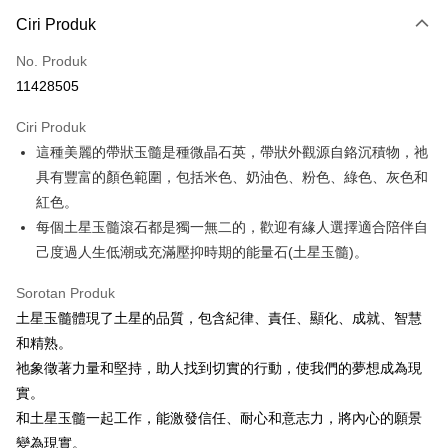
Kaedah Pembayaran
Ciri Produk
Kad Kredit (Bayaran Penuh)
No. Produk
Pengambilan di Kedai Serbaneka
11428505
LINE Pay
Ciri Produk
Apple Pay
這種美麗的帶狀玉髓是種微晶石英，帶狀外觀源自鉻沉積物，祂
具有豐富的顏色範圍，包括米色、奶油色、粉色、綠色、灰色和
JKOPAY
紅色。
Easy Wallet
每個土星玉髓滾石都是獨一無二的，歡迎有緣人選擇適合陪伴自
己度過人生低潮或充滿壓抑時期的能量石(土星玉髓)。
Pemindahan ATM
Sorotan Produk
Pilihan Penghantaran
土星玉髓體現了土星的品質，包含紀律、責任、顯化、成就、智慧
全家取貨付款
和精熟。
NT$80/pesanan | Penghantaran percuma untuk pesanan
祂象徵著力量和堅持，助人找到切實的行動，使我們的夢想成為現
NT$3,000 atau lebih
實。
和土星玉髓一起工作，能激發信任、耐心和意志力，將內心的願景
7-11取貨付款
變為現實。