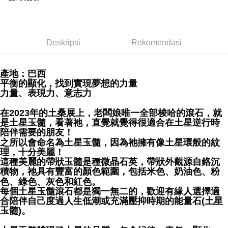
NT$80/pesanan | Penghantaran percuma untuk pesanan
NT$3,000 atau lebih
賣家宅配幫您送（台灣）
Deskripsi
Rekomendasi
NT$80/pesanan | Penghantaran percuma untuk pesanan
NT$3,000 atau lebih
產地：巴西
郵局幫你送（離島）
平衡的顯化，找到實現夢想的力量
NT$80/pesanan | Penghantaran percuma untuk pesanan
力量、表現力、意志力
NT$3,000 atau lebih
在2023年的土桑展上，老闆娘唯一全部梭哈的滾石，就
是土星玉髓，看著祂，直覺就覺得很適合在土星逆行時
付款後門市自取
陪伴需要的朋友！
Penghantaran percuma
之所以會命名為土星玉髓，因為祂擁有像土星環般的紋
理，十分美麗！
這種美麗的帶狀玉髓是種微晶石英，帶狀外觀源自鉻沉
積物，祂具有豐富的顏色範圍，包括米色、奶油色、粉
色、綠色、灰色和紅色。
每個土星玉髓滾石都是獨一無二的，歡迎有緣人選擇適
合陪伴自己度過人生低潮或充滿壓抑時期的能量石(土星
玉髓)。