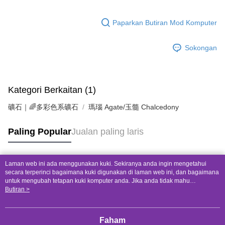
Paparkan Butiran Mod Komputer
Sokongan
Kategori Berkaitan (1)
礦石｜🌈多彩色系礦石
瑪瑙 Agate/玉髓 Chalcedony
Paling Popular
Jualan paling laris
Laman web ini ada menggunakan kuki. Sekiranya anda ingin mengetahui
Tag Popular
secara terperinci bagaimana kuki digunakan di laman web ini, dan bagaimana
untuk mengubah tetapan kuki komputer anda. Jika anda tidak mahu
menggunakan kuki di komputer anda, sila rujuk penerangan mengenai kuki.
Butiran >
Dasar Privasi
Laman web ini ada menggunakan kuki. Sekiranya anda ingin
mengetahui secara terperinci bagaimana kuki digunakan di laman web ini,
dan bagaimana untuk mengubah tetapan kuki komputer anda. Jika anda tidak
Faham
mahu menggunakan kuki di komputer anda, sila rujuk penerangan mengenai