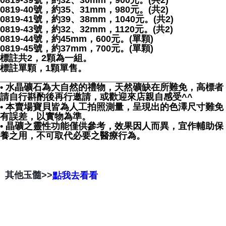
0819-39號，約32、30mm，900元。(共2)
0819-40號，約35、31mm，980元。(共2)
0819-41號，約39、38mm，1040元。(共2)
0819-43號，約32、32mm，1120元。(共2)
0819-44號，約45mm，600元。(單顆)
0819-45號，約37mm，700元。(單顆)
標註共2，2顆為一組。
標註單顆，1顆單售。
__________________________________
• 水晶礦石為大自然的禮物，天然礦缺在所難免，高標者
請自行斟酌後再行邀請，或歡迎來店親自感受^^
• 本賣場寶貝皆為人工拍照測量，呈現出的色澤尺寸難免
有誤差，以實物為準。
• 晶礦之靈性功能僅供參考，效果因人而異，宜作輔助保
養之用，不可取代必要之醫療行為。
其他玉髓>>
點我去看看
😘