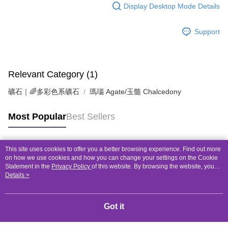
Display Desktop Mode Details
Support
Relevant Category (1)
礦石｜🌈多彩色系礦石
瑪瑙 Agate/玉髓 Chalcedony
Most Popular
Best Sellers
This site uses cookies to offer you a better browsing experience. Find out more
Popular Tags
on how we use cookies and how you can change your settings on the Cookie
Statement in the
Privacy Policy
of this website. By browsing the website, you
agree to our use of cookies as described in our Cookie Statement.
Details >
Got it