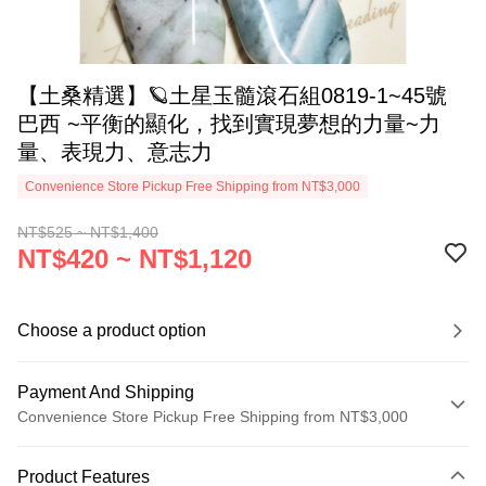
【土桑精選】🪐土星玉髓滾石組0819-1~45號
巴西 ~平衡的顯化，找到實現夢想的力量~力
量、表現力、意志力
Convenience Store Pickup Free Shipping from NT$3,000
NT$525 ~ NT$1,400
NT$420 ~ NT$1,120
Choose a product option
Payment And Shipping
Convenience Store Pickup Free Shipping from NT$3,000
Payment Method
Product Features
Credit Card (Full Payment)