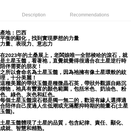
NT$80/order | Free shipping on orders of NT$3,000 or more
郵局幫你送（離島）
Description
Recommendations
NT$80/order | Free shipping on orders of NT$3,000 or more
付款後門市自取
產地：巴西
平衡的顯化，找到實現夢想的力量
Free shipping
力量、表現力、意志力
在2023年的土桑展上，老闆娘唯一全部梭哈的滾石，就
是土星玉髓，看著祂，直覺就覺得很適合在土星逆行時
陪伴需要的朋友！
之所以會命名為土星玉髓，因為祂擁有像土星環般的紋
理，十分美麗！
這種美麗的帶狀玉髓是種微晶石英，帶狀外觀源自鉻沉
積物，祂具有豐富的顏色範圍，包括米色、奶油色、粉
色、綠色、灰色和紅色。
每個土星玉髓滾石都是獨一無二的，歡迎有緣人選擇適
合陪伴自己度過人生低潮或充滿壓抑時期的能量石(土星
玉髓)。
土星玉髓體現了土星的品質，包含紀律、責任、顯化、
成就、智慧和精熟。