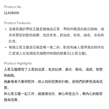
Product No.
Convenience Store Pickup and Pay
11428505
LINE Pay
Product Features
Apple Pay
這種美麗的帶狀玉髓是種微晶石英，帶狀外觀源自鉻沉積物，祂
具有豐富的顏色範圍，包括米色、奶油色、粉色、綠色、灰色和
JKOPAY
紅色。
Easy Wallet
每個土星玉髓滾石都是獨一無二的，歡迎有緣人選擇適合陪伴自
己度過人生低潮或充滿壓抑時期的能量石(土星玉髓)。
ATM Transfer
Product Highlights
Shipping Method
土星玉髓體現了土星的品質，包含紀律、責任、顯化、成就、智慧
全家取貨付款
和精熟。
NT$80/order | Free shipping on orders of NT$3,000 or more
祂象徵著力量和堅持，助人找到切實的行動，使我們的夢想成為現
實。
7-11取貨付款
和土星玉髓一起工作，能激發信任、耐心和意志力，將內心的願景
NT$80/order | Free shipping on orders of NT$3,000 or more
變為現實。
賣家宅配幫您送（台灣）