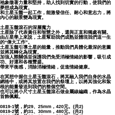
祂象徵著力量和堅持，助人找到切實的行動，使我們的
夢想成為現實。
和土星玉髓一起工作，能激發信任、耐心和意志力，將
內心的願景變為現實。
土星玉髓滾石的深層魔力
土星除了代表責任和智慧之外，還與正直和獨處有關。
由占星學上來說，土星幫助我們成熟並體現我們這一生
的“偉大工作”。
土星玉髓引導土星的能量，推動我們具體化最深的意圖
並將其轉化為現實。
加強人際關係並保護我們免受消極情緒的影響，吸引成
功、好運和各種豐盛。
帶來平衡感，消除消極情緒，促進情緒健康。
在冥想中握住土星玉髓滾石，將其融入我們自身的水晶
網格中，或將其放置在我們的祭壇上，以將其強化和紮
根的能量發送到我們的整個空間。
也可以將小尺寸土星玉髓滾石做金屬線編織，作為水晶
首飾佩戴。
0819-1號，約29、25mm，420元。(共2)
0819-2號，約31、30mm，480元。(共2)