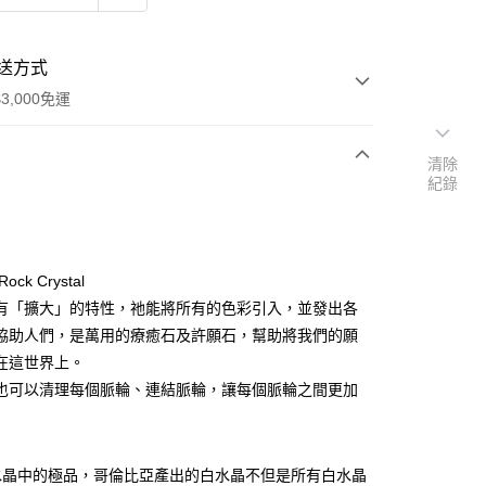
送方式
3,000免運
清除
紀錄
次付款
付款
ck Crystal
有「擴大」的特性，祂能將所有的色彩引入，並發出各
協助人們，是萬用的療癒石及許願石，幫助將我們的願
在這世界上。
也可以清理每個脈輪、連結脈輪，讓每個脈輪之間更加
水晶中的極品，哥倫比亞產出的白水晶不但是所有白水晶