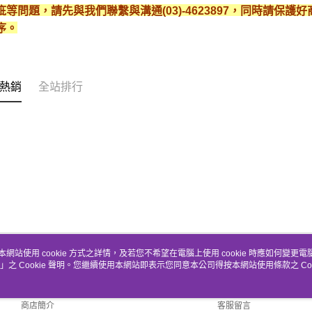
疵等問題，請先與我們聯繫與溝通(03)-4623897，同時請保
序。
熱銷
全站排行
本網站使用 cookie 方式之詳情，及若您不希望在電腦上使用 cookie 時應如何變更電腦的
」之 Cookie 聲明。您繼續使用本網站即表示您同意本公司得按本網站使用條款之 Coo
關於我們
客服資訊
品牌故事
購物說明
商店簡介
客服留言