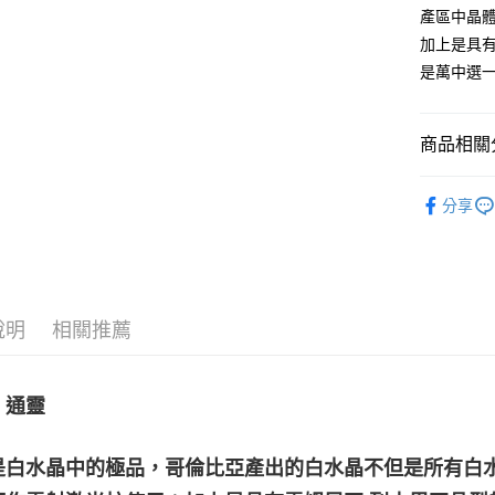
產區中晶
運送方式
加上是具
全家取貨
是萬中選
每筆NT$8
7-11取貨
商品相關分
每筆NT$8
礦石｜晶簇
賣家宅配
分享
礦石｜💎
每筆NT$8
Rock Cryst
郵局幫你
礦石｜晶簇
每筆NT$8
說明
相關推薦
付款後門
免運費
：通靈
是白水晶中的極品，哥倫比亞產出的白水晶不但是所有白