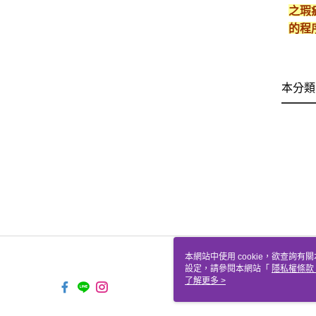
之瑕
的程
本分類
本網站中使用 cookie，欲查詢有關
設定，請參閱本網站「
隱私權條款
使用 cookie。
了解更多 >