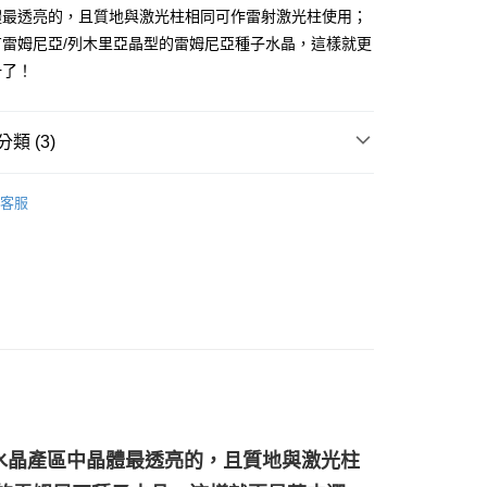
體最透亮的，且質地與激光柱相同可作雷射激光柱使用；
有雷姆尼亞/列木里亞晶型的雷姆尼亞種子水晶，這樣就更
付款
一了！
0，滿NT$3,000(含以上)免運費
付款
類 (3)
0，滿NT$3,000(含以上)免運費
/晶柱/骨幹
列木尼亞水晶柱 Lemuria Crystal
幫您送（台灣）
客服
透明/白色系礦石-第八脈輪/所有脈輪/洞察/平衡
白水晶
0，滿NT$3,000(含以上)免運費
al
送（離島）
/晶柱/骨幹
白水晶柱 Rock Crystal
0，滿NT$3,000(含以上)免運費
市自取
水晶產區中晶體最透亮的，且質地與激光柱