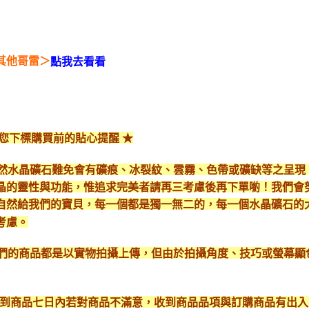
其他哥雷＞
點我去看看
給您下標購買前的貼心提醒 ★
*天然水晶礦石難免會有礦痕、冰裂紋、雲霧、色帶或礦缺等之呈
晶的靈性與功能，惟追求完美者請再三考慮後再下單喲！我們會
自然給我們的寶貝，每一個都是獨一無二的，每一個水晶礦石的
考慮。
*我們的商品都是以實物拍攝上傳，但由於拍攝角度、技巧或螢幕
* 收到商品七日內若對商品不滿意，收到商品品項與訂購商品有出