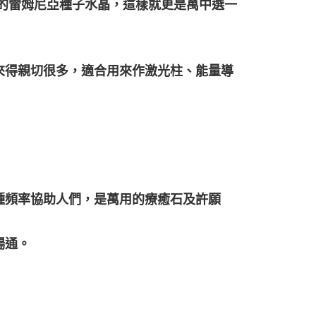
的雷姆尼亞種子水晶，這樣就更是萬中選一
來得親切很多，適合用來作激光柱、能量導
種頻率協助人們，是萬用的療癒石及許願
暢通。