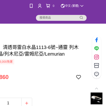
0
中文 (繁體)
清透哥雷白水晶1113-6號~通靈 列木
/列木尼亞/雷姆尼亞/Lemurian
3,000免運
860