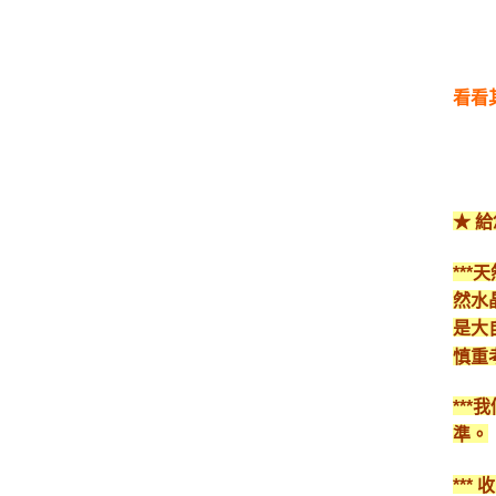
看看
★ 
**
然水
是大
慎重
**
準。
**