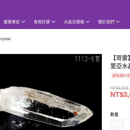
優惠專區
會員好康
水晶百寶箱
關於我們
ystal
【哥雷】
里亞水晶
超取滿NT$
NT$4,825
NT$3,
數量