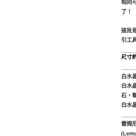
相同
了！
這批
引工具
____
尺寸約8
____
白水晶 
白水
石，
白水
____
雷姆尼
(Le