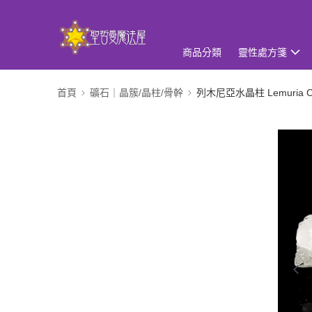
商品分類
靈性處方箋
首頁
礦石｜晶簇/晶柱/骨幹
列木尼亞水晶柱 Lemuria Cr