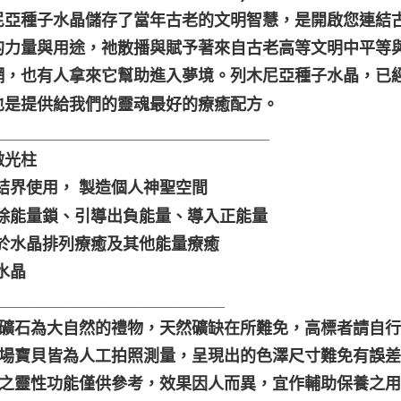
尼亞種子水晶儲存了當年古老的文明智慧，是開啟您連結
的力量與用途，祂散播與賦予著來自古老高等文明中平等
網，也有人拿來它幫助進入夢境。列木尼亞種子水晶，已
也是提供給我們的靈魂最好的療癒配方。
_______________________________
激光柱
做結界使用， 製造個人神聖空間
切除能量鎖、引導出負能量、導入正能量
用於水晶排列療癒及其他能量療癒
水晶
__________________________
水晶礦石為大自然的禮物，天然礦缺在所難免，高標者請自
本賣場寶貝皆為人工拍照測量，呈現出的色澤尺寸難免有誤
晶礦之靈性功能僅供參考，效果因人而異，宜作輔助保養之