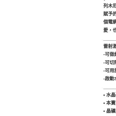
列木
賦予
個電
愛，
____
雷射
-可
-可
-可
-啟動
____
• 
• 
• 