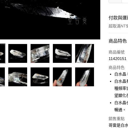
付款與運
超取滿NT$
付款方式
商品特色
信用卡一
商品編號
11420151
超商取貨
商品特色
LINE Pay
白水晶 Ro
白水晶
Apple Pay
種頻率
街口支付
望顯化
白水晶
悠遊付
暢通。
ATM付款
銷售重點
哥雷是白