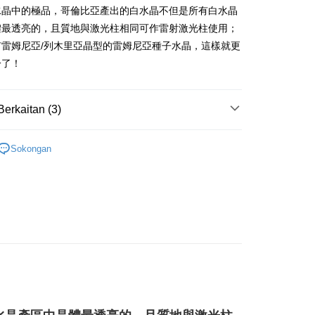
水晶中的極品，哥倫比亞產出的白水晶不但是所有白水晶
Penghantaran
體最透亮的，且質地與激光柱相同可作雷射激光柱使用；
有雷姆尼亞/列木里亞晶型的雷姆尼亞種子水晶，這樣就更
付款
一了！
anan | Penghantaran percuma untuk pesanan
atau lebih
Berkaitan (3)
付款
anan | Penghantaran percuma untuk pesanan
/晶柱/骨幹
列木尼亞水晶柱 Lemuria Crystal
Sokongan
atau lebih
透明/白色系礦石-第八脈輪/所有脈輪/洞察/平衡
白水晶
al
幫您送（台灣）
anan | Penghantaran percuma untuk pesanan
/晶柱/骨幹
白水晶柱 Rock Crystal
atau lebih
送（離島）
anan | Penghantaran percuma untuk pesanan
atau lebih
市自取