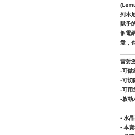
(Le
列木
賦予
個電
愛，
____
雷射
-可
-可
-可
-啟動
____
• 
• 