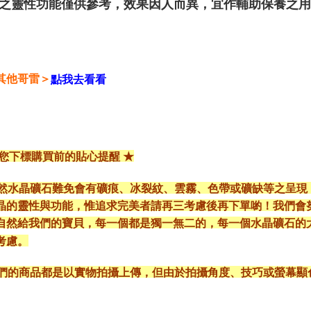
晶礦之靈性功能僅供參考，效果因人而異，宜作輔助保養之
其他哥雷＞
點我去看看
給您下標購買前的貼心提醒 ★
*天然水晶礦石難免會有礦痕、冰裂紋、雲霧、色帶或礦缺等之呈
晶的靈性與功能，惟追求完美者請再三考慮後再下單喲！我們會
自然給我們的寶貝，每一個都是獨一無二的，每一個水晶礦石的
考慮。
*我們的商品都是以實物拍攝上傳，但由於拍攝角度、技巧或螢幕