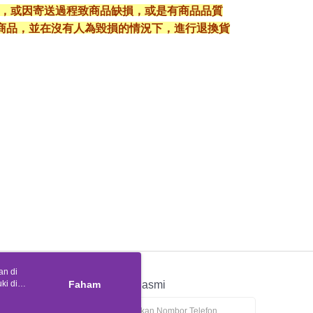
入，或因寄送過程致商品缺損，或是有商品品質
護好商品，並在沒有人為毀損的情況下，進行退換貨
an di
ki di
n
Faham
APP Rasmi
ya anda
tapan kuki