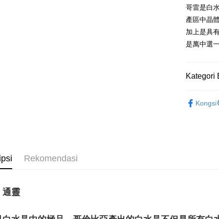
哥雷是白
Pilihan 
產區中晶
加上是具
全家取貨
是萬中選
NT$80/pes
NT$3,000 
Kategori 
7-11取貨
NT$80/pes
礦石｜晶簇
Kongsi
NT$3,000 
礦石｜💎
Rock Cryst
賣家宅配
NT$80/pes
礦石｜晶簇
NT$3,000 
ipsi
Rekomendasi
郵局幫你
NT$80/pes
NT$3,000 
：通靈
付款後門