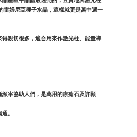
水晶產區中晶體最透亮的，且質地與激光柱
ran percuma
的雷姆尼亞種子水晶，這樣就更是萬中選一
來得親切很多，適合用來作激光柱、能量導
種頻率協助人們，是萬用的療癒石及許願
暢通。