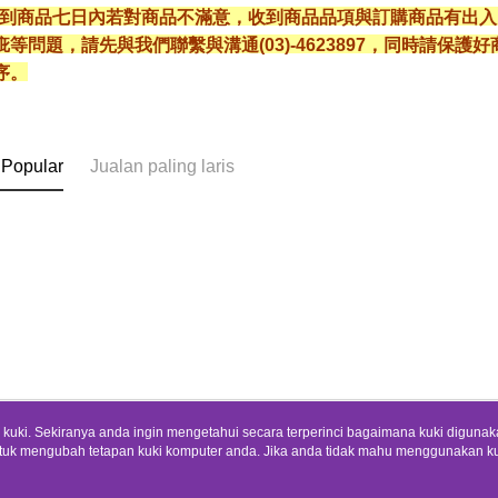
* 收到商品七日內若對商品不滿意，收到商品品項與訂購商品有出
疵等問題，請先與我們聯繫與溝通(03)-4623897，同時請保
序。
 Popular
Jualan paling laris
uki. Sekiranya anda ingin mengetahui secara terperinci bagaimana kuki digunak
tuk mengubah tetapan kuki komputer anda. Jika anda tidak mahu menggunakan ku
Tentang Kami
Khidmat Pelangga
ngan mengenai kuki.
Dasar Privasi
Laman web ini ada menggunakan kuki. Sekiran
Cerita Kami
Panduan Beli-Belah
ci bagaimana kuki digunakan di laman web ini, dan bagaimana untuk mengubah te