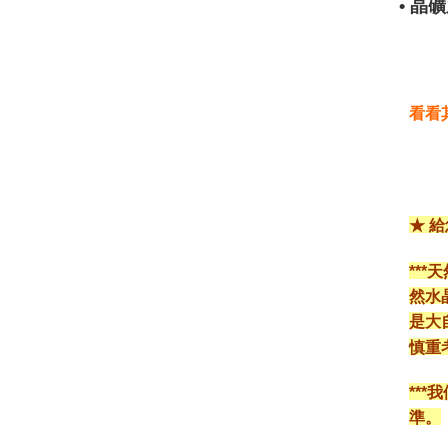
• 
看看
★ 
**
然水
是大
慎重
**
準。