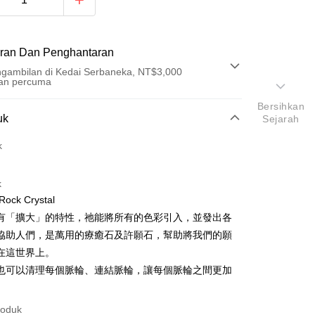
ran Dan Penghantaran
gambilan di Kedai Serbaneka, NT$3,000
an percuma
Bersihkan
Pembayaran
uk
Sejarah
t (Bayaran Penuh)
k
an di Kedai Serbaneka
k
ck Crystal
有「擴大」的特性，祂能將所有的色彩引入，並發出各
協助人們，是萬用的療癒石及許願石，幫助將我們的願
在這世界上。
也可以清理每個脈輪、連結脈輪，讓每個脈輪之間更加
t
an ATM
roduk