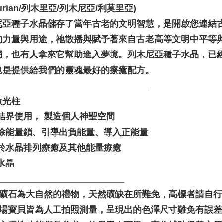
murian/列木里亞/列木尼亞/利莫里亞)
尼亞種子水晶儲存了當年古老的文明智慧，是開啟您連結
的力量與用途，祂散播與賦予著來自古老高等文明中平等
網，也有人拿來它幫助進入夢境。列木尼亞種子水晶，已
也是提供給我們的靈魂最好的療癒配方。
_______________________________
激光柱
做結界使用， 製造個人神聖空間
切除能量鎖、引導出負能量、導入正能量
用於水晶排列療癒及其他能量療癒
水晶
__________________________
水晶礦石為大自然的禮物，天然礦缺在所難免，高標者請自
本賣場寶貝皆為人工拍照測量，呈現出的色澤尺寸難免有誤