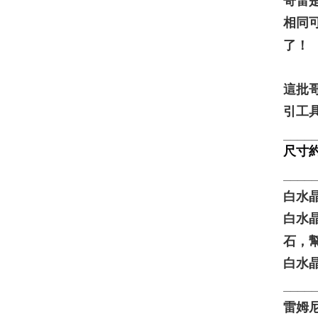
哥雷
相同
了！
這批
引工具
____
尺寸約8
____
白水晶 
白水
石，
白水
____
雷姆尼