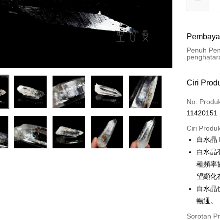
Pembaya
Penuh Pen
penghatar
Kaedah 
Ciri Prod
Kad Kredi
No. Produ
11420151
Pengambil
Ciri Produ
LINE Pay
白水晶 Ro
白水晶
Apple Pay
種頻率
JKOPAY
望顯化
白水晶
Easy Walle
暢通。
Pemindah
Sorotan P