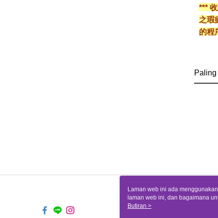
**
之瑕
的程
Paling
Laman web ini ada menggunakan k
laman web ini, dan bagaimana un
komputer anda, sila rujuk penera
Butiran >
ingin mengetahui secara terperin