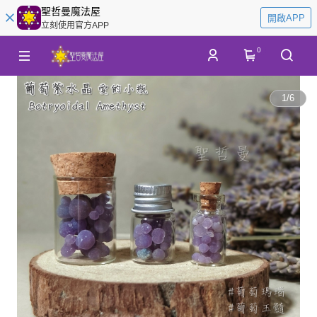
聖哲曼魔法屋
開啟APP
立刻使用官方APP
0
1
/
6