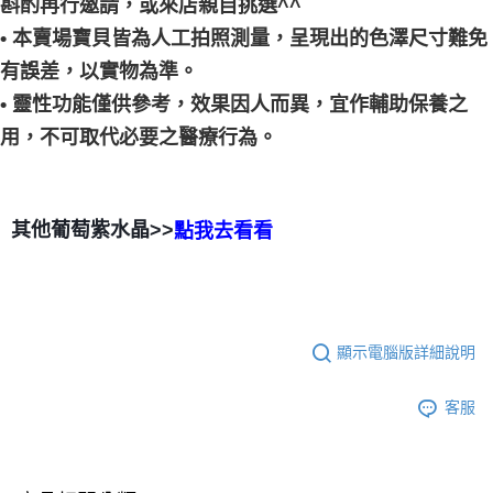
斟酌再行邀請，或來店親自挑選^^
• 本賣場寶貝皆為人工拍照測量，呈現出的色澤尺寸難免
有誤差，以實物為準。
• 靈性功能僅供參考，效果因人而異，宜作輔助保養之
用，不可取代必要之醫療行為。
其他葡萄紫水晶>>
點我去看看
顯示電腦版詳細說明
客服