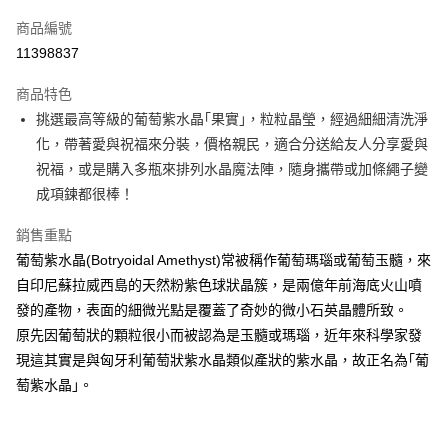
信用卡一次付款
商品編號
超商取貨付款
11398837
LINE Pay
商品特色
Apple Pay
挑選最高等級的葡萄紫水晶｢果實｣，粒粒晶瑩，經過細細清洗淨
化，帶著愛與祝福來分裝，價格親民，適合分送給友人分享愛與
街口支付
祝福，或是購入多瓶來排列水晶魔法陣，隨身攜帶或加條繩子變
悠遊付
成項鍊都很棒！
ATM付款
銷售重點
葡萄紫水晶(Botryoidal Amethyst)常被稱作葡萄瑪瑙或葡萄玉髓，來
運送方式
自印尼蘇拉威西島的天然粉紫色球狀晶簇，是兩億年前海底火山噴
全家取貨付款
發的產物，表面的細微光點是覆蓋了奇妙的微小石英晶體所致。
每筆NT$80，滿NT$3,000(含以上)免運費
原先因葡萄狀的顆粒很小而被認為是玉髓或瑪瑙，近年來科學家發
現這其實是與匈牙利葡萄狀紫水晶類似產狀的紫水晶，故正名為｢葡
7-11取貨付款
萄紫水晶｣。
每筆NT$80，滿NT$3,000(含以上)免運費
賣家宅配幫您送（台灣）