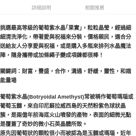
每筆NT$80，滿NT$3,000(含以上)免運費
詳細說明
相關推薦
郵局幫你送（離島）
每筆NT$80，滿NT$3,000(含以上)免運費
挑選最高等級的葡萄紫水晶｢果實｣，粒粒晶瑩，經過細
付款後門市自取
細清洗淨化，帶著愛與祝福來分裝，價格親民，適合分
免運費
送給友人分享愛與祝福，或是購入多瓶來排列水晶魔法
陣，隨身攜帶或加條繩子變成項鍊都很棒！
關鍵詞：財富，豐盛，合作，溝通，舒緩，靈性，和諧
能量場
葡萄紫水晶(Botryoidal Amethyst)常被稱作葡萄瑪瑙或
葡萄玉髓，來自印尼蘇拉威西島的天然粉紫色球狀晶
簇，是兩億年前海底火山噴發的產物，表面的細微光點
是覆蓋了奇妙的微小石英晶體所致。
原先因葡萄狀的顆粒很小而被認為是玉髓或瑪瑙，近年