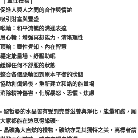
⠀| 靈性禮物 |
促進人與人之間的合作與情誼
吸引財富與豐盛
喉輪：和平流暢的溝通表達
眉心輪：增強冥想能力、清晰理性
頂輪：靈性覺知、內在智慧
穩定能量場、紓壓助眠
緩解任何不舒服的狀態
整合各個脈輪回到原本平衡的狀態
協助創傷過後，重新建立和諧的能量場
消除精神傷害，化解暴怒、恐懼、焦慮
__________________________________
• 聖哲曼的水晶皆有受到完善滋養與淨化，能量和諧，願
大家都能在這覓得緣礦~
• 晶礦為大自然的禮物，礦缺亦是其獨特之美，高標者請