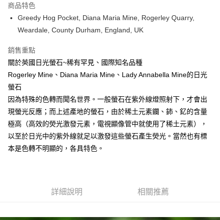
商品特色
Apple Pay
Greedy Hog Pocket, Diana Maria Mine, Rogerley Quarry,
Weardale, County Durham, England, UK
街口支付
銷售重點
悠遊付
關於英國日光螢石~稀有罕見、國際知名品種
ATM付款
Rogerley Mine、Diana Maria Mine、Lady Annabella Mine的日光
螢石
運送方式
因為特殊的色轉而聞名世界。一般螢石在紫外線燈照射下，才會出
全家取貨付款
現螢光反應；而上述產地的螢石，由於稀土元素鑭、鈰、釔的含量
每筆NT$80，滿NT$3,000(含以上)免運費
極高（高效的熒光激發元素，電視顯像管中就使用了稀土元素），
以至於日光中的紫外線就足以激發這些螢石產生熒光。當然也有標
7-11取貨付款
本是色轉不明顯的，各具特色。
每筆NT$80，滿NT$3,000(含以上)免運費
賣家宅配幫您送（台灣）
每筆NT$80，滿NT$3,000(含以上)免運費
詳細說明
相關推薦
郵局幫你送（離島）
每筆NT$80，滿NT$3,000(含以上)免運費