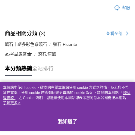
客服
商品相關分類 (3)
查看全部
礦石｜🌈多彩色系礦石
螢石 Fluorite
✍️考試專區🎓
滾石/原礦
本分類熱銷
全站排行
本網站中使用 cookie，欲查詢有關本網站使用 cookie 方式之詳情，及若您不希
熱門標籤
望在電腦上使用 cookie 時應如何變更電腦的 cookie 設定，請參閱本網站「
隱私
權條款
」之 Cookie 聲明。您繼續使用本網站即表示您同意本公司得按本網站使
用條款之 Cookie 聲明使用 cookie。
了解更多 >
我知道了