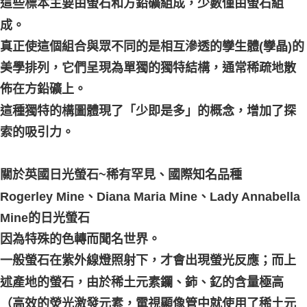
這些標本主要由螢石和方鉛礦組成，少數僅由螢石組
成。
真正使這個組合與眾不同的是相互滲透的孿生體(孿晶)的
美學排列，它們呈現為單獨的獨特結構，通常稀疏地散
佈在方鉛礦上。
這種獨特的構圖體現了「少即是多」的概念，增加了探
索的吸引力。
關於英國日光螢石~稀有罕見、國際知名品種
Rogerley Mine、Diana Maria Mine、Lady Annabella
Mine的日光螢石
因為特殊的色轉而聞名世界。
一般螢石在紫外線燈照射下，才會出現螢光反應；而上
述產地的螢石，由於稀土元素鑭、鈰、釔的含量極高
（高效的熒光激發元素，電視顯像管中就使用了稀土元