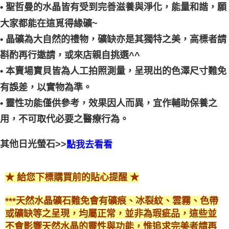
• 聖哲曼的水晶皆有受到完善滋養與淨化，能量和諧，願
大家都能在這覓得緣礦~
• 晶礦為大自然的禮物，礦缺亦是其獨特之美，高標者請
斟酌再行邀請，或來店親自挑選^^
• 本賣場寶貝皆為人工拍照測量，呈現出的色澤尺寸難免
有誤差，以實物為準。
• 靈性功能僅供參考，效果因人而異，宜作輔助保養之
用，不可取代必要之醫療行為。
其他日光螢石>>
點我去看看
★ 給您下標購買前的貼心提醒 ★
***天然水晶礦石難免會有礦痕、冰裂紋、雲霧、色帶
或礦缺等之呈現，均屬正常，並非為瑕疵品，這些並
不會影響天然水晶的靈性與功能，惟追求完美者請再