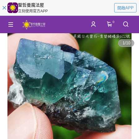
聖哲曼魔法屋
開啟APP
立刻使用官方APP
0
1
/
10