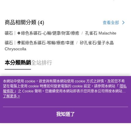
商品相關分類 (4)
查看全部
礦石｜🍀綠色系礦石-心輪/健康/財富/療癒
孔雀石 Malachite
礦石｜🌍藍綠色系礦石-喉輪/療癒/幸運
矽孔雀石/量子水晶
Chrysocolla
本分類熱銷
全站排行
本網站中使用 cookie，欲查詢有關本網站使用 cookie 方式之詳情，及若您不希
熱門標籤
望在電腦上使用 cookie 時應如何變更電腦的 cookie 設定，請參閱本網站「
隱私
權條款
」之 Cookie 聲明。您繼續使用本網站即表示您同意本公司得按本網站使
用條款之 Cookie 聲明使用 cookie。
了解更多 >
我知道了