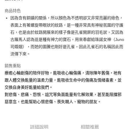
LINE Pay
商品特色
Apple Pay
因為含有銅礦的關係，所以顏色為不透明卻又非常亮麗的綠色，
表面上有著螺旋帶眼狀的紋路，是一種非常具有神秘氛圍的守護
街口支付
石，也是由於紋路開展來的樣子像是孔雀開屏的羽毛狀，又因為
悠遊付
古羅馬人認為這是種有神力的寶石，用來奉獻給珠諾女神（Juno
司婚姻），而她的圖騰也剛好是孔雀，因此孔雀石的名稱因此而
ATM付款
流傳下來。
運送方式
銷售重點
全家取貨付款
療癒心輪創傷的陪伴好物，能吸收心輪傷痛，清除陳年舊傷，祂有
每筆NT$80，滿NT$3,000(含以上)免運費
跟人體交換能量的溫柔力量，能吸收生命中的傷痛及情緒毒素，並
交換自身美好能量給我們。
7-11取貨付款
對悲傷、悲痛、怨恨、詛咒等負面能量有化解效果，甚至能阻擋邪
每筆NT$80，滿NT$3,000(含以上)免運費
惡意念，也能幫助心懷悲傷、喪失親人、寵物的朋友。
賣家宅配幫您送（台灣）
每筆NT$80，滿NT$3,000(含以上)免運費
詳細說明
相關推薦
郵局幫你送（離島）