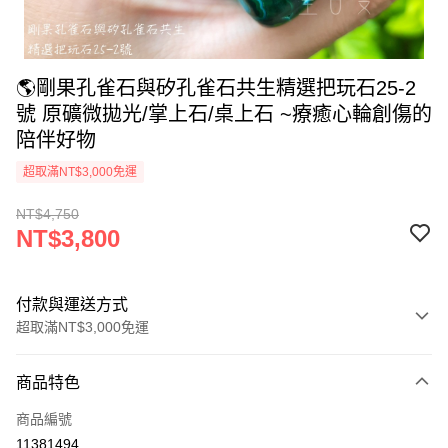
🌎剛果孔雀石與矽孔雀石共生精選把玩石25-2
號 原礦微拋光/掌上石/桌上石 ~療癒心輪創傷的
陪伴好物
超取滿NT$3,000免運
NT$4,750
NT$3,800
付款與運送方式
超取滿NT$3,000免運
付款方式
商品特色
信用卡一次付款
商品編號
超商取貨付款
11381494