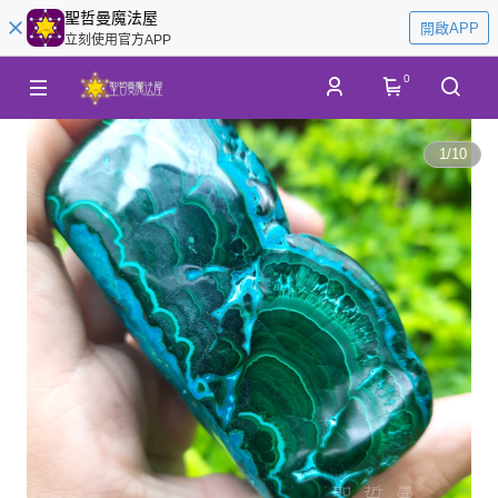
聖哲曼魔法屋
開啟APP
立刻使用官方APP
0
1
/
10