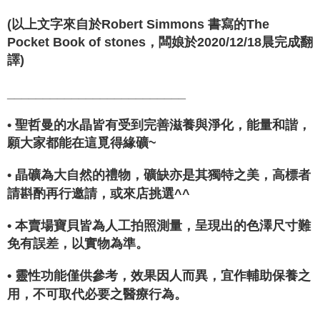
(以上文字來自於Robert Simmons 書寫的The
Pocket Book of stones，闆娘於2020/12/18晨完成翻
譯)
_________________________
• 聖哲曼的水晶皆有受到完善滋養與淨化，能量和諧，
願大家都能在這覓得緣礦~
• 晶礦為大自然的禮物，礦缺亦是其獨特之美，高標者
請斟酌再行邀請，或來店挑選^^
• 本賣場寶貝皆為人工拍照測量，呈現出的色澤尺寸難
免有誤差，以實物為準。
• 靈性功能僅供參考，效果因人而異，宜作輔助保養之
用，不可取代必要之醫療行為。