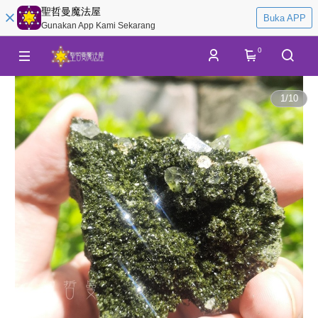
聖哲曼魔法屋
Buka APP
Gunakan App Kami Sekarang
0
1
/
10