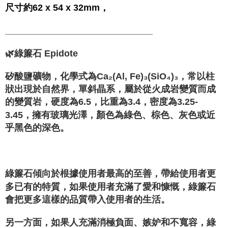
尺寸約62 x 54 x 32mm，
_____________________________
🌿綠簾石 Epidote
矽酸鹽礦物，化學式為Ca₂(Al, Fe)₃(SiO₄)₃，常以柱
狀出現於自然界，單斜晶系，屬於從火成岩變質而成
的變質岩，硬度為6.5，比重為3.4，密度為3.25-
3.45，擁有玻璃光澤，顏色為綠色、棕色、灰色或近
乎黑色的深色。
綠簾石傾向於根據使用者最高的至善，帶給使用者更
多已有的特質，如果使用者充滿了愛和慷慨，綠簾石
會把更多這樣的品質帶入使用者的生活。
另一方面，如果人充滿消極負面、嫉妒和不寬容，綠