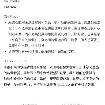
No. Produk
Pengambilan di Kedai Serbaneka
11376876
LINE Pay
Ciri Produk
Apple Pay
綠簾石能用來創造豐盛和繁榮，吸引新的戀愛關係，促進創造過
程等，不過綠簾石並不會提供搭便車的機會，當使用者想吸引或
JKOPAY
創造甚麼，內在必然要具備相同品質的種子。比方說，想要繁榮
Easy Wallet
（來自宇宙的慷慨），則必須慷慨地行動；如果一個人想要愛，
就要先付出愛，依此類推。
Pemindahan ATM
與捷克隕石一起使用，能加速吸引創造的流程。
Pilihan Penghantaran
Sorotan Produk
全家取貨付款
綠簾石與白水晶皆對應全脈輪，並且都有擴大能量、加速顯化豐盛
NT$80/pesanan | Penghantaran percuma untuk pesanan
的能量特質，非常適合用來創造豐盛和繁榮，吸引新的戀愛關係，
NT$3,000 atau lebih
加速創造顯化的過程等；當然，想要願望成真，首要先植下意念的
種子，並付諸努力，再搭配上綠簾石+水晶，才能有更好的效果。
7-11取貨付款
NT$80/pesanan | Penghantaran percuma untuk pesanan
NT$3,000 atau lebih