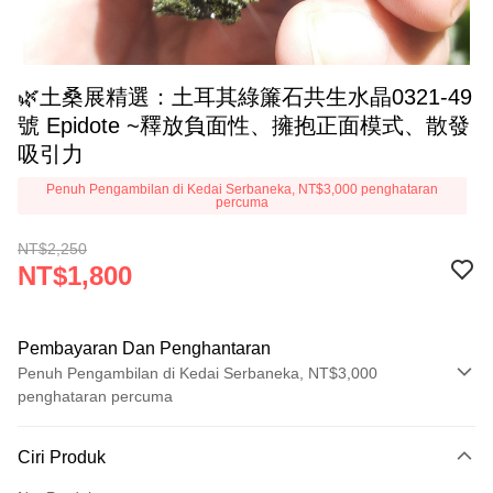
🌿土桑展精選：土耳其綠簾石共生水晶0321-49
號 Epidote ~釋放負面性、擁抱正面模式、散發
吸引力
Penuh Pengambilan di Kedai Serbaneka, NT$3,000 penghataran
percuma
NT$2,250
NT$1,800
Pembayaran Dan Penghantaran
Penuh Pengambilan di Kedai Serbaneka, NT$3,000
penghataran percuma
Kaedah Pembayaran
Ciri Produk
Kad Kredit (Bayaran Penuh)