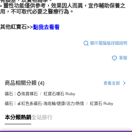
有誤差，以實物為準。
• 靈性功能僅供參考，效果因人而異，宜作輔助保養之
用，不可取代必要之醫療行為。
其他紅寶石>>
點我去看看
顯示電腦版詳細說明
客服
商品相關分類 (4)
查看全部
礦石｜💍珠寶裸石
紅寶石裸石 Ruby
礦石｜🍎紅色系礦石-海底輪/健康/活力/熱情
紅寶石 Ruby
本分類熱銷
全站排行