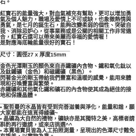
石。
紅寶石的能量強大，對血氣補充有幫助，更可以增加勇
氣及個人魅力，職場及愛情上不可或缺，也象徵熱情與
勇氣，是七月的誕生石，能夠改變柔弱的個性、突破自
我、消除忌妒心，從事業務或是公關的相關工作非常適
合，紅寶石還可以帶來美麗而幸福的愛情喔！
是對應海底輪能量很好的寶石！
_______________________
尺寸：圓徑27 x 厚度15mm
_______________________
金色光澤剛玉的顏色來自赤鐵礦內含物、鐵和氧化鈦以
及鈦鐵礦（金色）和磁鐵礦（黑色）。
閃著金光的剛玉帶給我們豐富和溫暖的感覺，能用來體
現和召喚豐富與繁榮。
赤鐵礦和其他氧化鐵和礦石的內含物使其成為絕佳的接
地和保護晶體。
_______________________
• 聖哲曼的水晶皆有受到完善滋養與淨化，能量和諧，願
大家都能在這覓得緣礦~
• 晶礦為大自然的禮物，礦缺亦是其獨特之美，高標者請
斟酌再行邀請，或來店挑選^^
• 本賣場寶貝皆為人工拍照測量，呈現出的色澤尺寸難免