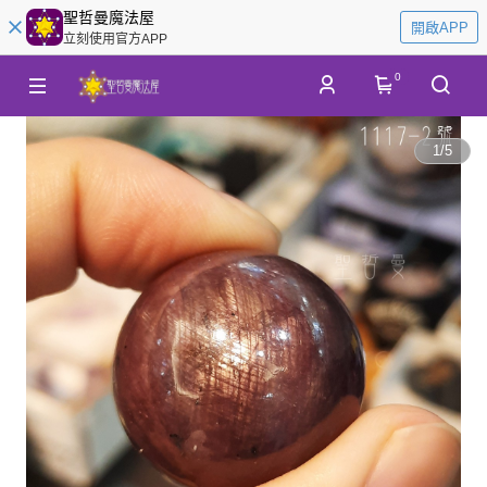
聖哲曼魔法屋
開啟APP
立刻使用官方APP
0
1
/
5