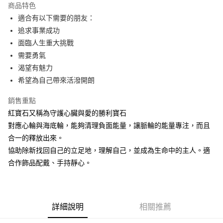
商品特色
Apple Pay
適合有以下需要的朋友：
追求事業成功
街口支付
面臨人生重大挑戰
悠遊付
需要勇氣
渴望有魅力
ATM付款
希望為自己帶來活潑開朗
運送方式
銷售重點
全家取貨付款
紅寶石又稱為守護心臟與愛的勝利寶石
每筆NT$80，滿NT$3,000(含以上)免運費
對應心輪與海底輪，能夠清理負面能量，讓脈輪的能量專注，而且
合一的釋放出來。
7-11取貨付款
協助除新找回自己的立足地，理解自己，並成為生命中的主人。適
每筆NT$80，滿NT$3,000(含以上)免運費
合作飾品配戴、手持靜心。
賣家宅配幫您送（台灣）
每筆NT$80，滿NT$3,000(含以上)免運費
詳細說明
相關推薦
郵局幫你送（離島）
每筆NT$80，滿NT$3,000(含以上)免運費