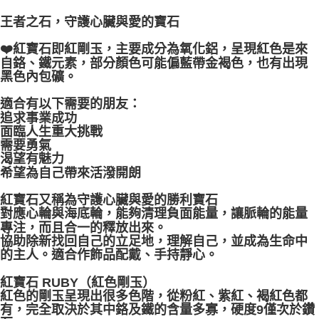
王者之石，守護心臟與愛的寶石
付款後門市自取
免運費
❤️紅寶石即紅剛玉，主要成分為氧化鋁，呈現紅色是來
自鉻、鐵元素，部分顏色可能偏藍帶金褐色，也有出現
黑色內包礦。
適合有以下需要的朋友：
追求事業成功
面臨人生重大挑戰
需要勇氣
渴望有魅力
希望為自己帶來活潑開朗
紅寶石又稱為守護心臟與愛的勝利寶石
對應心輪與海底輪，能夠清理負面能量，讓脈輪的能量
專注，而且合一的釋放出來。
協助除新找回自己的立足地，理解自己，並成為生命中
的主人。適合作飾品配戴、手持靜心。
紅寶石 RUBY（紅色剛玉）
紅色的剛玉呈現出很多色階，從粉紅、紫紅、褐紅色都
有，完全取決於其中鉻及鐵的含量多寡，硬度9僅次於鑽