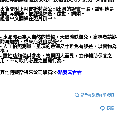
緋紅赤銅礦原礦1030-24~28號的尺寸介於31~34mm間
出貨會附上阿賽斯特萊公司出具的證書一張，證明祂是
緋紅赤銅礦，並經過精選、啟動、調頻。
證書中文翻譯在照片群中。
______________________________
• 水晶礦石為大自然的禮物，天然礦缺難免，高標者請斟
酌再邀請，或來店親自感受^^
• 人工拍照測量，呈現的色澤尺寸難免有誤差，以實物為
準。
• 靈性功能僅供參考，效果因人而異，宜作輔助保養之
用，不可取代必要之醫療行為。
其他阿賽斯特來公司礦石>>
點我去看看
顯示電腦版詳細說明
客服