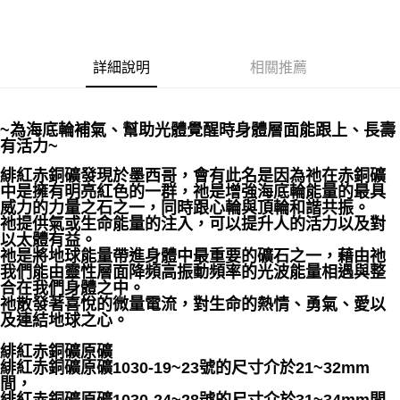
每筆NT$80，滿NT$3,000(含以上)免運費
郵局幫你送（離島）
詳細說明
相關推薦
每筆NT$80，滿NT$3,000(含以上)免運費
付款後門市自取
免運費
~為海底輪補氣、幫助光體覺醒時身體層面能跟上、長壽
有活力~
緋紅赤銅礦發現於墨西哥，會有此名是因為祂在赤銅礦
中是擁有明亮紅色的一群，祂是增強海底輪能量的最具
威力的力量之石之一，同時跟心輪與頂輪和諧共振。
祂提供氣或生命能量的注入，可以提升人的活力以及對
以太體有益。
祂是將地球能量帶進身體中最重要的礦石之一，藉由祂
我們能由靈性層面降頻高振動頻率的光波能量相遇與整
合在我們身體之中。
祂散發著喜悅的微量電流，對生命的熱情、勇氣、愛以
及連結地球之心。
緋紅赤銅礦原礦
緋紅赤銅礦原礦1030-19~23號的尺寸介於21~32mm
間，