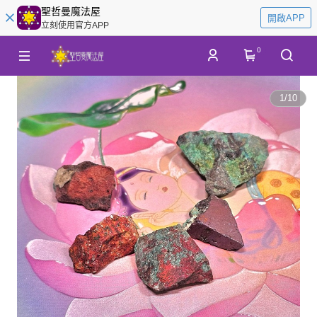
聖哲曼魔法屋
開啟APP
立刻使用官方APP
0
1
/
10