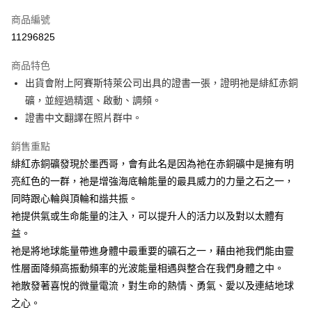
信用卡一次付款
商品編號
超商取貨付款
11296825
LINE Pay
商品特色
Apple Pay
出貨會附上阿賽斯特萊公司出具的證書一張，證明祂是緋紅赤銅
礦，並經過精選、啟動、調頻。
街口支付
證書中文翻譯在照片群中。
悠遊付
銷售重點
ATM付款
緋紅赤銅礦發現於墨西哥，會有此名是因為祂在赤銅礦中是擁有明
亮紅色的一群，祂是增強海底輪能量的最具威力的力量之石之一，
運送方式
同時跟心輪與頂輪和諧共振。
全家取貨付款
祂提供氣或生命能量的注入，可以提升人的活力以及對以太體有
每筆NT$80，滿NT$3,000(含以上)免運費
益。
祂是將地球能量帶進身體中最重要的礦石之一，藉由祂我們能由靈
7-11取貨付款
性層面降頻高振動頻率的光波能量相遇與整合在我們身體之中。
每筆NT$80，滿NT$3,000(含以上)免運費
祂散發著喜悅的微量電流，對生命的熱情、勇氣、愛以及連結地球
賣家宅配幫您送（台灣）
之心。