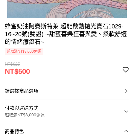
蜂蜜奶油阿賽斯特萊 超能啟動拋光寶石1029-
16~20號(雙證) ~甜蜜喜樂狂喜與愛、柔軟舒適
的情緒療癒石~
超取滿NT$3,000免運
NT$625
NT$500
請選擇商品選項
付款與運送方式
超取滿NT$3,000免運
付款方式
商品特色