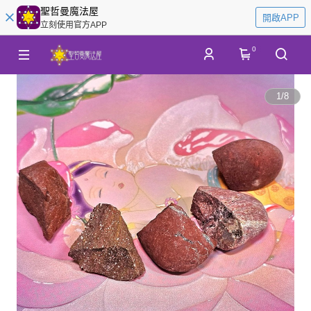
聖哲曼魔法屋
開啟APP
立刻使用官方APP
0
1
/
8