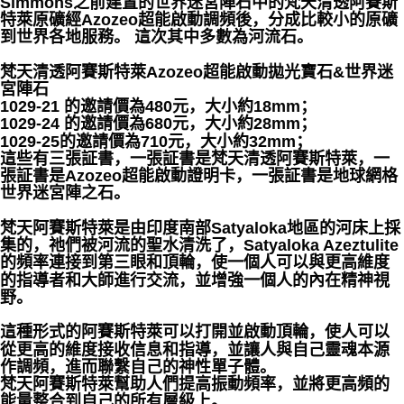
Simmons之前建置的世界迷宮陣石中的梵天清透阿賽斯
特萊原礦經Azozeo超能啟動調頻後，分成比較小的原礦
到世界各地服務。 這次其中多數為河流石。
梵天清透阿賽斯特萊Azozeo超能啟動拋光寶石&世界迷
宮陣石
1029-21 的邀請價為480元，大小約18mm；
1029-24 的邀請價為680元，大小約28mm；
1029-25的邀請價為710元，大小約32mm；
這些有三張証書，一張証書是梵天清透阿賽斯特萊，一
張証書是Azozeo超能啟動證明卡，一張証書是地球網格
世界迷宮陣之石。
梵天阿賽斯特萊是由印度南部Satyaloka地區的河床上採
集的，祂們被河流的聖水清洗了，Satyaloka Azeztulite
的頻率連接到第三眼和頂輪，使一個人可以與更高維度
的指導者和大師進行交流，並增強一個人的內在精神視
野。
這種形式的阿賽斯特萊可以打開並啟動頂輪，使人可以
從更高的維度接收信息和指導，並讓人與自己靈魂本源
作調頻，進而聯繫自己的神性單子體。
梵天阿賽斯特萊幫助人們提高振動頻率，並將更高頻的
能量整合到自己的所有層級上。