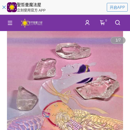
聖哲曼魔法屋
开启APP
立刻使用官方 APP
0
1
/
7