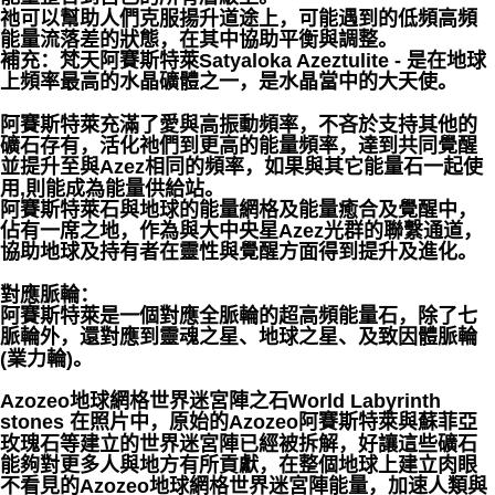
祂可以幫助人們克服揚升道途上，可能遇到的低頻高頻
能量流落差的狀態，在其中協助平衡與調整。
補充：梵天阿賽斯特萊Satyaloka Azeztulite - 是在地球
上頻率最高的水晶礦體之一，是水晶當中的大天使。
阿賽斯特萊充滿了愛與高振動頻率，不吝於支持其他的
礦石存有，活化祂們到更高的能量頻率，達到共同覺醒
並提升至與Azez相同的頻率，如果與其它能量石一起使
用,則能成為能量供給站。
阿賽斯特萊石與地球的能量網格及能量癒合及覺醒中，
佔有一席之地，作為與大中央星Azez光群的聯繫通道，
協助地球及持有者在靈性與覺醒方面得到提升及進化。
對應脈輪：
阿賽斯特萊是一個對應全脈輪的超高頻能量石，除了七
脈輪外，還對應到靈魂之星、地球之星、及致因體脈輪
(業力輪)。
Azozeo地球網格世界迷宮陣之石World Labyrinth
stones 在照片中，原始的Azozeo阿賽斯特萊與蘇菲亞
玫瑰石等建立的世界迷宮陣已經被拆解，好讓這些礦石
能夠對更多人與地方有所貢獻，在整個地球上建立肉眼
不看見的Azozeo地球網格世界迷宮陣能量，加速人類與