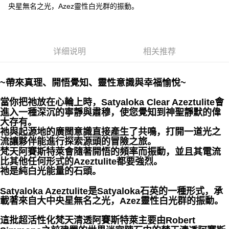
央星無名之光，Azez靈性白光群的振動。
每笔NT$80，满NT$3,000(含以上)免运费
郵局幫你送（離島）
每笔NT$80，满NT$3,000(含以上)免运费
详细说明
相关推荐
付款後門市自取
免运费
~帶來真理、開悟覺知、靈性意識與幸福愉悅~
當你把祂放在心輪上時，Satyaloka Clear Azeztulite會
進入一種深沉的寧靜與肅穆，使您覺知到神聖靜默的偉
大存有。
祂與起源地的廣闊意識直接產生了共鳴，打開一道光之
流讓夥伴能進行探索源頭的冒險之旅。
梵天阿賽斯特萊會隨著開悟的頻率而振動，並且其電流
比其他任何形式的Azeztulite都要強烈。
祂是純白光能量的石頭。
Satyaloka Azeztulite是Satyaloka石英的一種形式，承
載著來自大中央星無名之光，Azez靈性白光群的振動。
這批超活性化梵天清透阿賽斯特萊主要由Robert