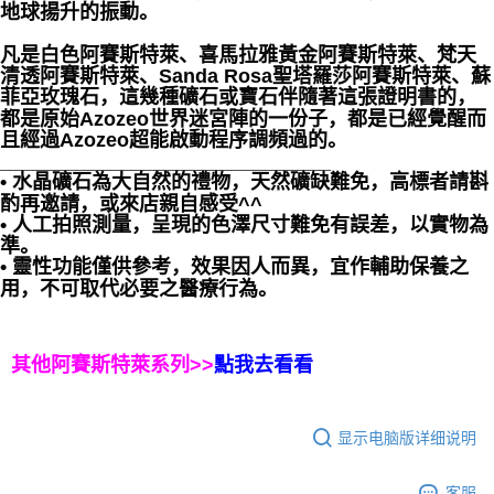
地球揚升的振動。
凡是白色阿賽斯特萊、喜馬拉雅黃金阿賽斯特萊、梵天
清透阿賽斯特萊、Sanda Rosa聖塔羅莎阿賽斯特萊、蘇
菲亞玫瑰石，這幾種礦石或寶石伴隨著這張證明書的，
都是原始Azozeo世界迷宮陣的一份子，都是已經覺醒而
且經過Azozeo超能啟動程序調頻過的。
______________________________
• 水晶礦石為大自然的禮物，天然礦缺難免，高標者請斟
酌再邀請，或來店親自感受^^
• 人工拍照測量，呈現的色澤尺寸難免有誤差，以實物為
準。
• 靈性功能僅供參考，效果因人而異，宜作輔助保養之
用，不可取代必要之醫療行為。
其他阿賽斯特萊系列>>
點我去看看
显示电脑版详细说明
客服