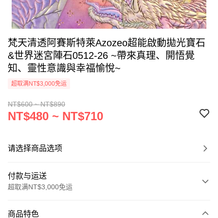
梵天清透阿賽斯特萊Azozeo超能啟動拋光寶石
&世界迷宮陣石0512-26 ~帶來真理、開悟覺
知、靈性意識與幸福愉悅~
超取满NT$3,000免运
NT$600 ~ NT$890
NT$480 ~ NT$710
请选择商品选项
付款与运送
超取满NT$3,000免运
付款方式
商品特色