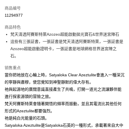
信用卡一次付款
商品编号
超商取货付款
11294977
LINE Pay
商品特色
Apple Pay
梵天清透阿賽斯特萊Azozeo超能啟動拋光寶石&世界迷宮陣石
這些有三張証書，一張証書是梵天清透阿賽斯特萊，一張証書是
街口支付
Azozeo超能啟動證明卡，一張証書是地球網格世界迷宮陣之
悠遊付
石。
ATM付款
销售重点
當你把祂放在心輪上時，Satyaloka Clear Azeztulite會進入一種深沉
运送方式
的寧靜與肅穆，使您覺知到神聖靜默的偉大存有。
全家取貨付款
祂與起源地的廣闊意識直接產生了共鳴，打開一道光之流讓夥伴能
每笔NT$80，满NT$3,000(含以上)免运费
進行探索源頭的冒險之旅。
梵天阿賽斯特萊會隨著開悟的頻率而振動，並且其電流比其他任何
7-11取貨付款
形式的Azeztulite都要強烈。
每笔NT$80，满NT$3,000(含以上)免运费
祂是純白光能量的石頭。
賣家宅配幫您送（台灣）
Satyaloka Azeztulite是Satyaloka石英的一種形式，承載著來自大中