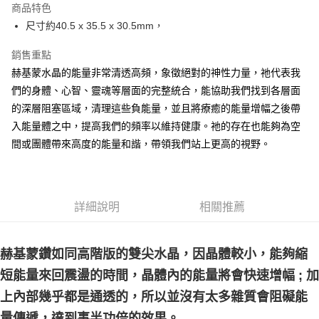
商品特色
Apple Pay
尺寸約40.5 x 35.5 x 30.5mm，
街口支付
銷售重點
赫基蒙水晶的能量非常清透高頻，象徵絕對的神性力量，祂代表我
悠遊付
們的身體、心智、靈魂等層面的完整統合，能協助我們找到各層面
ATM付款
的深層阻塞區域，清理這些負能量，並且將療癒的能量增幅之後帶
入能量體之中，提高我們的頻率以維持健康。祂的存在也能夠為空
運送方式
間或團體帶來高度的能量和諧，帶領我們站上更高的視野。
全家取貨付款
每筆NT$80，滿NT$3,000(含以上)免運費
7-11取貨付款
詳細說明
相關推薦
每筆NT$80，滿NT$3,000(含以上)免運費
賣家宅配幫您送（台灣）
赫基蒙鑽如同高階版的雙尖水晶，因晶體較小，能夠縮
每筆NT$80，滿NT$3,000(含以上)免運費
短能量來回震盪的時間，晶體內的能量將會快速增幅 ; 加
上內部幾乎都是通透的，所以並沒有太多雜質會阻礙能
郵局幫你送（離島）
每筆NT$80，滿NT$3,000(含以上)免運費
量傳遞，達到事半功倍的效果。