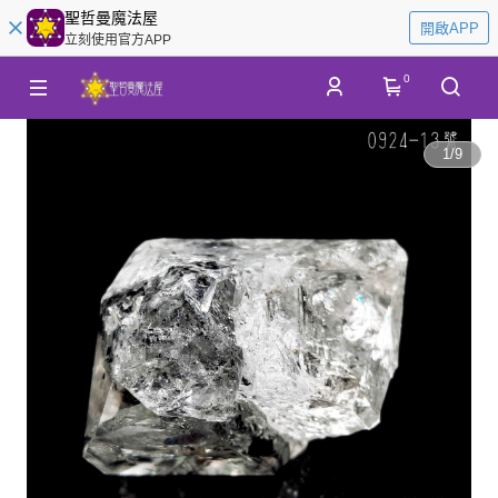
聖哲曼魔法屋
開啟APP
立刻使用官方APP
0
1
/
9