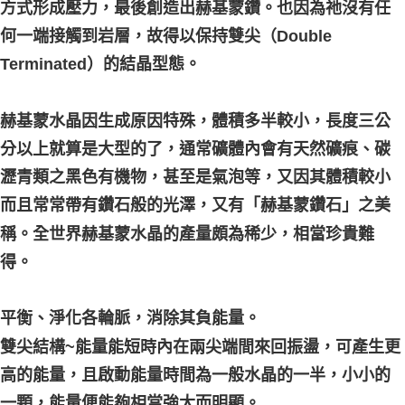
方式形成壓力，最後創造出赫基蒙鑽。也因為祂沒有任
何一端接觸到岩層，故得以保持雙尖（Double
Terminated）的結晶型態。
赫基蒙水晶因生成原因特殊，體積多半較小，長度三公
分以上就算是大型的了，通常礦體內會有天然礦痕、碳
瀝青類之黑色有機物，甚至是氣泡等，又因其體積較小
而且常常帶有鑽石般的光澤，又有「赫基蒙鑽石」之美
稱。全世界赫基蒙水晶的產量頗為稀少，相當珍貴難
得。
平衡、淨化各輪脈，消除其負能量。
雙尖結構~能量能短時內在兩尖端間來回振盪，可產生更
高的能量，且啟動能量時間為一般水晶的一半，小小的
一顆，能量便能夠相當強大而明顯。