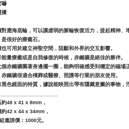
驚嚇
靈擾
礦對應海底輪，可以讓虛弱的脈輪恢復活力，提起精神、
，是很好的療癒石。
礦也可用於建立神聖空間，阻斷和外界的交互影響。
行能量療癒或是自我修復的時候，赤鐵礦是絕佳的夥伴。
七個赤鐵礦圍著身邊擺一圈，能夠明確感受到穩定的磁場
，赤鐵礦很適合殯葬或醫療、照護等行業的朋友使用。
有黑色鏡面的特質，據說能映照出帶有隱藏意圖的事物，
_____________________
48 x 41 x 8mm，
42 x 44 x 34mm，
組邀請價：1000元。