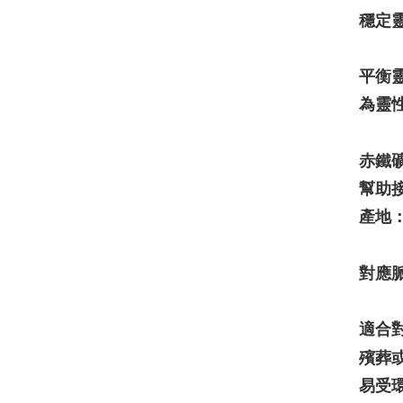
穩定
平衡
為靈
赤鐵
幫助
產地：Ir
對應
適合
殯葬
易受