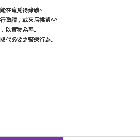
都能在這覓得緣礦~
行邀請，或來店挑選^^
差，以實物為準。
可取代必要之醫療行為。