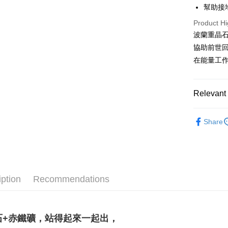
幫助接
Shipping
Product Hi
波蘭重晶
全家取貨
協助前世回
NT$80/orde
在能量工
7-11取貨
NT$80/orde
Relevant 
賣家宅配
聖哲曼精選
NT$80/orde
Share
聖哲曼精選
郵局幫你
NT$80/orde
付款後門
iption
Recommendations
Free shipp
石+赤鐵礦，站得起來一起出，