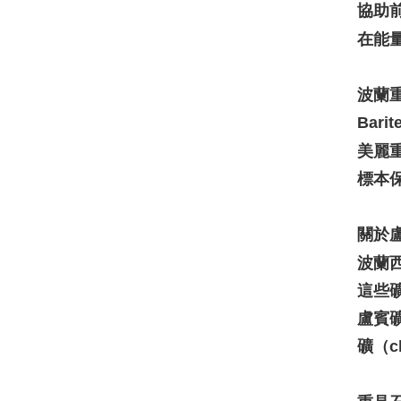
協助
在能
波蘭
Barit
美麗重
標本保
關於盧
波蘭
這些
盧賓礦
礦（c