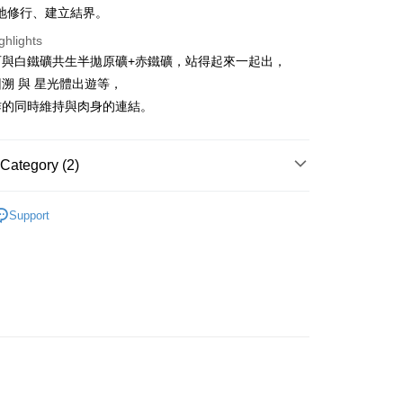
地修行、建立結界。
 Method
ghlights
石與白鐵礦共生半拋原礦+赤鐵礦，站得起來一起出，
付款
溯 與 星光體出遊等，
r | Free shipping on orders of NT$3,000 or more
作的同時維持與肉身的連結。
付款
r | Free shipping on orders of NT$3,000 or more
Category (2)
幫您送（台灣）
套組💝
高頻/揚升
r | Free shipping on orders of NT$3,000 or more
Support
套組💝
淨化/防護
送（離島）
r | Free shipping on orders of NT$3,000 or more
市自取
ing