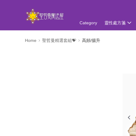
Category
靈性處方箋
Home
聖哲曼精選套組💝
高頻/揚升