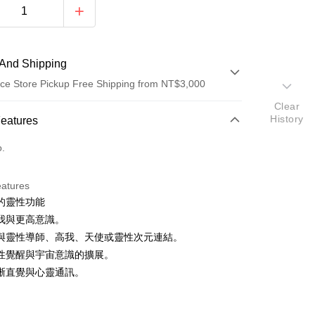
And Shipping
ce Store Pickup Free Shipping from NT$3,000
Clear
 Method
History
Features
d (Full Payment)
o.
ce Store Pickup and Pay
eatures
的靈性功能
我與更高意識。
與靈性導師、高我、天使或靈性次元連結。
性覺醒與宇宙意識的擴展。
晰直覺與心靈通訊。
t
fer