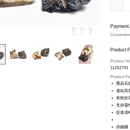
Payment 
Convenien
Payment
Product 
Credit Car
Product N
11252791
Convenien
Product F
LINE Pay
重晶石
連結高
Apple Pay
有助於
JKOPAY
支持靈
促進清
Easy Walle
ATM Trans
赤鐵礦