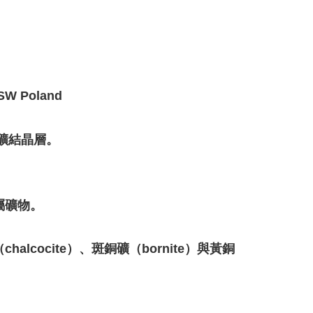
 SW Poland
鐵礦結晶層。
屬礦物。
cocite）、斑銅礦（bornite）與黃銅