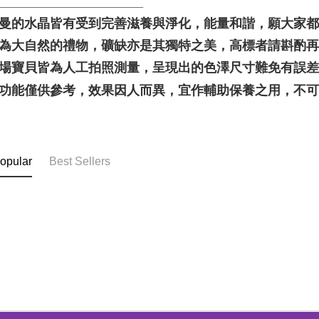
_____________________
聖哲曼的水晶皆有受到完善滋養與淨化，能量和諧，願大家
晶礦為大自然的禮物，礦缺亦是其獨特之美，高標者請斟酌再
本賣場寶貝皆為人工拍照測量，呈現出的色澤尺寸難免有誤
靈性功能僅供參考，效果因人而異，宜作輔助保養之用，不
opular
Best Sellers