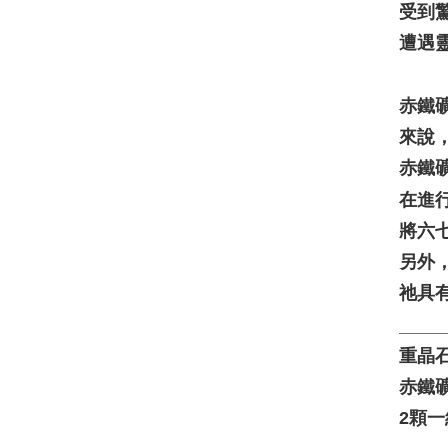
受到
遭遇
赤鐵
來說
赤鐵
在進
將六
另外
祂具
____
重晶石約
赤鐵礦約
2顆一