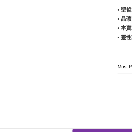
____
• 
• 
• 
• 
Most P