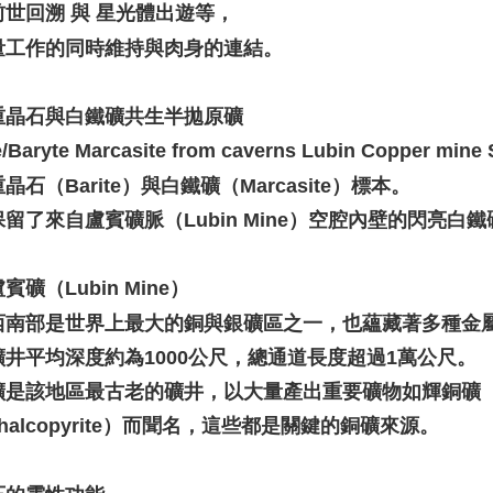
前世回溯 與 星光體出遊等，
量工作的同時維持與肉身的連結。
重晶石與白鐵礦共生半拋原礦
e/Baryte Marcasite from caverns Lubin Copper mine
晶石（Barite）與白鐵礦（Marcasite）標本。
留了來自盧賓礦脈（Lubin Mine）空腔內壁的閃亮白
賓礦（Lubin Mine）
西南部是世界上最大的銅與銀礦區之一，也蘊藏著多種金
礦井平均深度約為1000公尺，總通道長度超過1萬公尺。
是該地區最古老的礦井，以大量產出重要礦物如輝銅礦（chal
halcopyrite）而聞名，這些都是關鍵的銅礦來源。