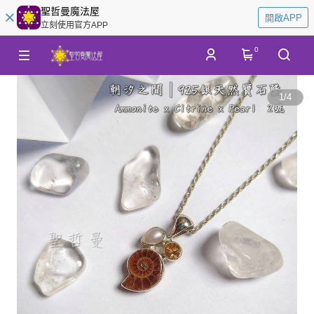
聖哲曼魔法屋
開啟APP
立刻使用官方APP
0
1
/
4