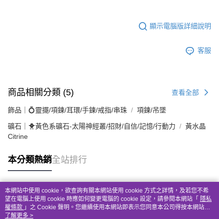
顯示電腦版詳細說明
客服
商品相關分類 (5)
查看全部
飾品｜💍靈擺/項鍊/耳環/手鍊/戒指/串珠
項鍊/吊墜
礦石｜🐥黃色系礦石-太陽神經叢/招財/自信/記憶/行動力
黃水晶
Citrine
本分類熱銷
全站排行
本網站中使用 cookie，欲查詢有關本網站使用 cookie 方式之詳情，及若您不希
熱門標籤
望在電腦上使用 cookie 時應如何變更電腦的 cookie 設定，請參閱本網站「
隱私
權條款
」之 Cookie 聲明。您繼續使用本網站即表示您同意本公司得按本網站使
用條款之 Cookie 聲明使用 cookie。
了解更多 >