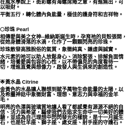
在風水學說上，斑彩螺有海螺席捲之意，有進無出，可
以吸財。
平衡五行，轉化體內負能量，極佳的護身符和吉祥物。
🌕珍珠 Pearl
相傳愛與美之女神--維納斯誕生時，孕育祂的貝殼張開，
從她身體滑落的水滴，化作了一顆顆閃亮的珍珠。
珍珠散發高雅脫俗的氣質，象徵純真、謙虛與誠實。
水元素的祂可以助人放鬆身心、消除緊張、排解負面情
緒，培養愛與包容的心性，以不帶偏見的角度看待一
切，增進直覺與想像力，啟發人與生俱來的創造性。
🌟黃水晶 Citrine
金黃色的水晶讓人聯想到賦予萬物生命能量的太陽，以
及希臘神話中象徵財富、理想、意志力與幸福的金羊
毛。
明亮的色澤與玻璃質地讓人看了都感覺有源源不絕的自
信、活力與希望，驅使我們去追求生命中一切美好的體
驗，並成為自己理想中閃閃發光的樣貌，是十一月誕生
石，也是牡羊座、獅子座、處女座、射手座的守護石。