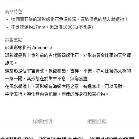
LINE Pay
商品特色
Apple Pay
這個寶石墜的斑彩螺化石色澤較深，喜歡深色的朋友就選祂！
不含墜頭約17mm，邀請價1800元(不含鍊)
街口支付
銷售重點
悠遊付
🐚斑彩螺化石 Ammonite
ATM付款
斑彩螺是數十億年前的古代鸚鵡螺化石，外形為黃金比率的天然螺
旋形。
運送方式
螺旋形是個宇宙符號，象徵和諧、吉祥、平安，亦可比擬為太極的
全家取貨付款
一陰一陽，其形態在於生生不息，無窮無盡。
每筆NT$80，滿NT$3,000(含以上)免運費
在風水學說上，斑彩螺有海螺席捲之意，有進無出，可以吸財。
平衡五行，轉化體內負能量，極佳的護身符和吉祥物。
7-11取貨付款
每筆NT$80，滿NT$3,000(含以上)免運費
賣家宅配幫您送（台灣）
詳細說明
相關推薦
每筆NT$80，滿NT$3,000(含以上)免運費
郵局幫你送（離島）