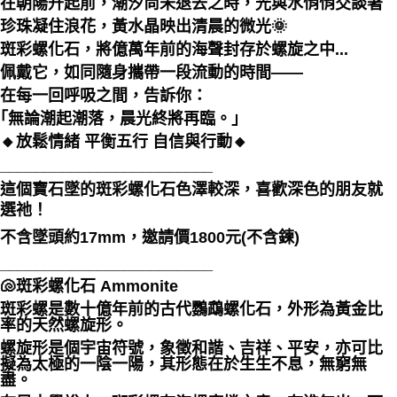
在朝陽升起前，潮汐尚未退去之時，光與水悄悄交談著
每筆NT$80，滿NT$3,000(含以上)免運費
珍珠凝住浪花，黃水晶映出清晨的微光🌞
斑彩螺化石，將億萬年前的海聲封存於螺旋之中...
付款後門市自取
佩戴它，如同隨身攜帶一段流動的時間——
免運費
在每一回呼吸之間，告訴你：
｢無論潮起潮落，晨光終將再臨。｣
🔸放鬆情緒 平衡五行 自信與行動🔸
________________________
這個寶石墜的斑彩螺化石色澤較深，喜歡深色的朋友就
選祂！
不含墜頭約17mm，邀請價1800元(不含鍊)
________________________
🐚斑彩螺化石 Ammonite
斑彩螺是數十億年前的古代鸚鵡螺化石，外形為黃金比
率的天然螺旋形。
螺旋形是個宇宙符號，象徵和諧、吉祥、平安，亦可比
擬為太極的一陰一陽，其形態在於生生不息，無窮無
盡。