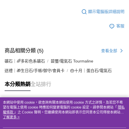
顯示電腦版詳細說明
客服
商品相關分類 (5)
查看全部
礦石｜🌈多彩色系礦石
碧璽/電氣石 Tourmaline
送禮｜🎁生日石/手帳/御守/會員卡
🎂十月｜蛋白石/電氣石
本分類熱銷
全站排行
本網站中使用 cookie，欲查詢有關本網站使用 cookie 方式之詳情，及若您不希
熱門標籤
望在電腦上使用 cookie 時應如何變更電腦的 cookie 設定，請參閱本網站「
隱私
權條款
」之 Cookie 聲明。您繼續使用本網站即表示您同意本公司得按本網站使
用條款之 Cookie 聲明使用 cookie。
了解更多 >