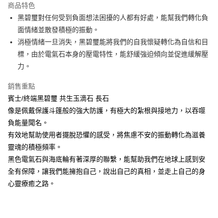
商品特色
Apple Pay
黑碧璽對任何受到負面想法困擾的人都有好處，能幫我們轉化負
面情緒並散發積極的振動。
街口支付
消極情緒一旦消失，黑碧璽能將我們的自我懷疑轉化為自信和目
悠遊付
標，由於電氣石本身的壓電特性，能舒緩強迫傾向並促進緩解壓
力。
ATM付款
銷售重點
運送方式
賓士/終端黑碧璽 共生玉滴石 長石
全家取貨付款
像是佩戴保護斗篷般的強大防護，有極大的紮根與接地力，以吞噬
每筆NT$80，滿NT$3,000(含以上)免運費
負能量聞名。
有效地幫助使用者擺脫恐懼的感受，將焦慮不安的振動轉化為滋養
7-11取貨付款
靈魂的積極頻率。
每筆NT$80，滿NT$3,000(含以上)免運費
黑色電氣石與海底輪有著深厚的聯繫，能幫助我們在地球上感到安
賣家宅配幫您送（台灣）
全有保障，讓我們能擁抱自己，說出自己的真相，並走上自己的身
心靈療癒之路。
每筆NT$80，滿NT$3,000(含以上)免運費
郵局幫你送（離島）
每筆NT$80，滿NT$3,000(含以上)免運費