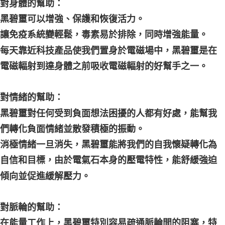
對身體的幫助：
黑碧璽可以增強、保護和恢復活力。
讓免疫系統變輕鬆，毒素易於排除，同時增強能量。
每天靠近科技產品使我們置身於電磁場中，黑碧璽是在
電磁輻射到達身體之前吸收電磁輻射的好幫手之一。
對情緒的幫助：
黑碧璽對任何受到負面想法困擾的人都有好處，能幫我
們轉化負面情緒並散發積極的振動。
消極情緒一旦消失，黑碧璽能將我們的自我懷疑轉化為
自信和目標，由於電氣石本身的壓電特性，能舒緩強迫
傾向並促進緩解壓力。
對脈輪的幫助：
在能量工作上，黑碧璽特別容易疏通脈輪間的阻塞，特