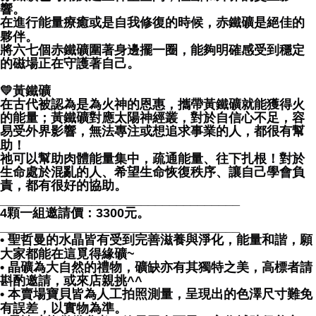
響。
在進行能量療癒或是自我修復的時候，赤鐵礦是絕佳的
夥伴。
將六七個赤鐵礦圍著身邊擺一圈，能夠明確感受到穩定
的磁場正在守護著自己。
💛黃鐵礦
在古代被認為是為火神的恩惠，攜帶黃鐵礦就能獲得火
的能量；黃鐵礦對應太陽神經叢，對於自信心不足，容
易受外界影響，無法專注或想追求事業的人，都很有幫
助！
祂可以幫助肉體能量集中，疏通能量、往下扎根！對於
生命處於混亂的人、希望生命恢復秩序、讓自己學會負
責，都有很好的協助。
__________________________________
4顆一組邀請價：3300元。
__________________________________
• 聖哲曼的水晶皆有受到完善滋養與淨化，能量和諧，願
大家都能在這覓得緣礦~
• 晶礦為大自然的禮物，礦缺亦有其獨特之美，高標者請
斟酌邀請，或來店親挑^^
• 本賣場寶貝皆為人工拍照測量，呈現出的色澤尺寸難免
有誤差，以實物為準。