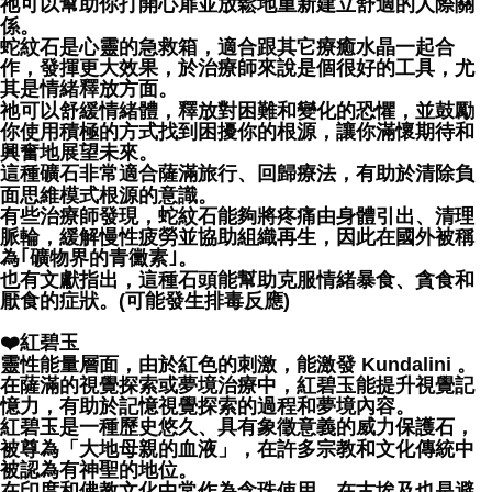
祂可以幫助你打開心扉並放鬆地重新建立舒適的人際關
係。
蛇紋石是心靈的急救箱，適合跟其它療癒水晶一起合
作，發揮更大效果，於治療師來說是個很好的工具，尤
其是情緒釋放方面。
祂可以舒緩情緒體，釋放對困難和變化的恐懼，並鼓勵
你使用積極的方式找到困擾你的根源，讓你滿懷期待和
興奮地展望未來。
這種礦石非常適合薩滿旅行、回歸療法，有助於清除負
面思維模式根源的意識。
有些治療師發現，蛇紋石能夠將疼痛由身體引出、清理
脈輪，緩解慢性疲勞並協助組織再生，因此在國外被稱
為｢礦物界的青黴素｣。
也有文獻指出，這種石頭能幫助克服情緒暴食、貪食和
厭食的症狀。(可能發生排毒反應)
❤️紅碧玉
靈性能量層面，由於紅色的刺激，能激發 Kundalini 。
在薩滿的視覺探索或夢境治療中，紅碧玉能提升視覺記
憶力，有助於記憶視覺探索的過程和夢境內容。
紅碧玉是一種歷史悠久、具有象徵意義的威力保護石，
被尊為「大地母親的血液」，在許多宗教和文化傳統中
被認為有神聖的地位。
在印度和佛教文化中常作為念珠使用，在古埃及也是避