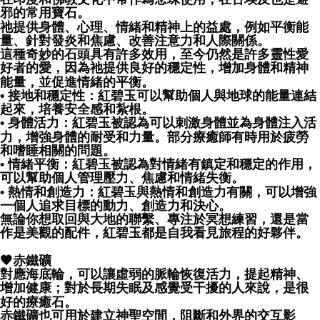
邪的常用寶石。
祂提供身體、心理、情緒和精神上的益處，例如平衡能
量、針對發炎和焦慮、改善注意力和人際關係。
這種奇妙的石頭具有許多效用，至今仍然是許多靈性愛
好者的愛，因為祂提供良好的穩定性，增加身體和精神
能量，並促進情緒的平衡。
• 接地和穩定性：紅碧玉可以幫助個人與地球的能量連結
起來，培養安全感和紮根。
• 身體活力：紅碧玉被認為可以刺激身體並為身體注入活
力，增強身體的耐受和力量。部分療癒師有時用於疲勞
和嗜睡相關的問題。
• 情緒平衡：紅碧玉被認為對情緒有鎮定和穩定的作用，
可以幫助個人管理壓力、焦慮和情緒失衡。
• 熱情和創造力：紅碧玉與熱情和創造力有關，可以增強
一個人追求目標的動力、創造力和決心。
無論你想取回與大地的聯繫、專注於冥想練習，還是當
作是美觀的配件，紅碧玉都是自我看見旅程的好夥伴。
🖤赤鐵礦
對應海底輪，可以讓虛弱的脈輪恢復活力，提起精神、
增加健康；對於長期失眠及感覺受干擾的人來說，是很
好的療癒石。
赤鐵礦也可用於建立神聖空間，阻斷和外界的交互影