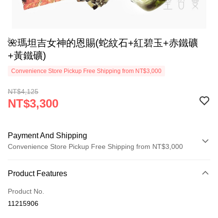
🌺瑪坦吉女神的恩賜(蛇紋石+紅碧玉+赤鐵礦
+黃鐵礦)
Convenience Store Pickup Free Shipping from NT$3,000
NT$4,125
NT$3,300
Payment And Shipping
Convenience Store Pickup Free Shipping from NT$3,000
Payment Method
Product Features
Credit Card (Full Payment)
Product No.
Convenience Store Pickup and Pay
11215906
LINE Pay