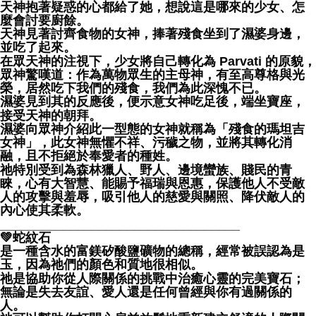
天神抱著疑惑的心都給了她，想說這是哪來的少女、怎
麼會討要廚餘。
天神見著討齊食物的女神，捧著殘食坐到了濕婆身邊，
並吃了起來。
在眾天神的注視下，少女將自己轉化為 Parvati 的原貌，
眾神驚嘆道：作為萬物眾生的主母神，有至高尊格與光
榮，居然吃下我們的殘食，我們為此深愧不已。
濕婆見到其的反應後，便示意女神吃足後，端坐寶座，
接受天神的朝拜。
濕婆向眾神介紹此一型態的女神就稱為「殘食的瑪坦吉
女神」，此女神無懼不祥、污穢之物，並將其轉化消
融，且不拒絕於奉愛者的種姓。
祂特別受到為森林獵人、野人、邊境蠻族、賤民的青
睞，心有大智慧、能賜予福瑞與恩惠，保護他人不受敵
人的攻擊與羞辱，吸引他人的慈愛與關照、降伏敵人的
內心使其柔軟。
__________________________________
💚蛇紋石
是一種含水的富鎂矽酸鹽礦物的總稱，經常被誤認為是
玉，因為祂們的顏色和質地很相似。
祂是協助你從人際關係的挑戰中治癒心靈的完美寶石；
無論是失去友誼、愛人還是任何曾經與你有過關係的
人。