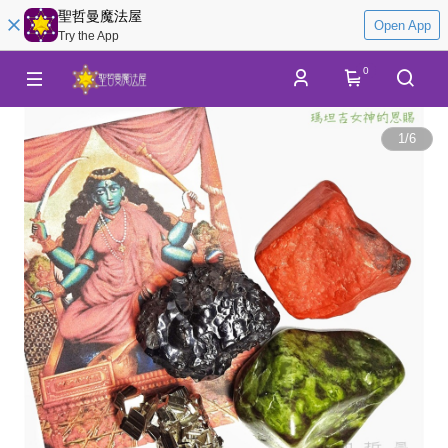
聖哲曼魔法屋
Open App
Try the App
0
1
/
6