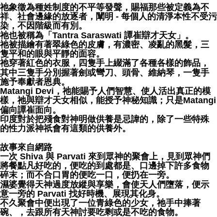
祂象徵為種姓制度的不平等發聲，賜福那些被定義為不
付款後門市自取
祥、社會邊緣的放逐者，闡明 - 每個人的清淨本性不受污
Free shipping
染，不因階級而有別。
祂也被稱為「Tantra Saraswati 譚崔辯才天女」。
祂被描繪有著翠綠色的皮膚，有濃密、凌亂的黑髮，三
隻平和的眼與平靜的面容。
祂穿著紅色的衣服，四隻手上綴滿了各種各樣的飾品，
其中三隻手分別握著劍或彎刀、頭骨、維納琴，一隻手
施予奉獻者恩典。
Matangi Devi，祂能賜予人們智慧、使人活出真正的模
樣，祂與辯才天女相似，能授予神秘知識；只是Matangi
偏向譚崔面向。
印度對於把殘食對神明做供養是忌諱的，除了一些特殊
的性力派神祇會有這類的供養外。
故事來自網路
一次 Shiva 與 Parvati 來到眾神的聚會上，見到眾神們
將餐點凡好吃的，便吃的到處都是、口邊掉下許多食物
碎末；而不合口胃的便吃一口，便扔在一旁。
濕婆覺得天神過度放縱與享樂，會使天人們墮落，便示
意一旁的 Parvati 找好時機、展現其化身。
不久聚會中便出現了一位青綠色的少女，祂手中捧著
碗、，去跟所有天神討要吃剩或是不吃的食物。