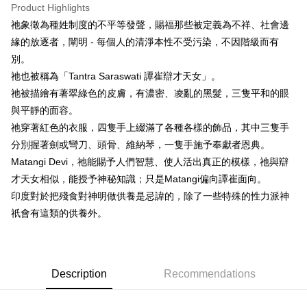
Product Highlights
Apple Pay
祂象徵為種姓制度的不平等發聲，賜福那些被定義為不祥、社會邊
緣的放逐者，闡明 - 每個人的清淨本性不受污染，不因階級而有
JKOPAY
別。
Easy Wallet
祂也被稱為「Tantra Saraswati 譚崔辯才天女」。
祂被描繪有著翠綠色的皮膚，有濃密、凌亂的黑髮，三隻平和的眼
ATM Transfer
與平靜的面容。
Shipping Method
祂穿著紅色的衣服，四隻手上綴滿了各種各樣的飾品，其中三隻手
分別握著劍或彎刀、頭骨、維納琴，一隻手施予奉獻者恩典。
全家取貨付款
Matangi Devi，祂能賜予人們智慧、使人活出真正的模樣，祂與辯
NT$80/order | Free shipping on orders of NT$3,000 or more
才天女相似，能授予神秘知識；只是Matangi偏向譚崔面向。
7-11取貨付款
印度對於把殘食對神明做供養是忌諱的，除了一些特殊的性力派神
NT$80/order | Free shipping on orders of NT$3,000 or more
祇會有這類的供養外。
賣家宅配幫您送（台灣）
NT$80/order | Free shipping on orders of NT$3,000 or more
Description
Recommendations
郵局幫你送（離島）
NT$80/order | Free shipping on orders of NT$3,000 or more