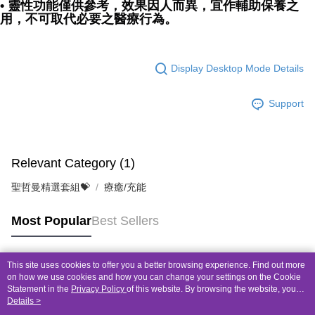
• 靈性功能僅供參考，效果因人而異，宜作輔助保養之
用，不可取代必要之醫療行為。
Display Desktop Mode Details
Support
Relevant Category (1)
聖哲曼精選套組💝
療癒/充能
Most Popular
Best Sellers
This site uses cookies to offer you a better browsing experience. Find out more
Popular Tags
on how we use cookies and how you can change your settings on the Cookie
Statement in the
Privacy Policy
of this website. By browsing the website, you
agree to our use of cookies as described in our Cookie Statement.
Details >