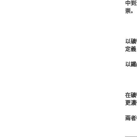
中到
崇。
以礦
定義
以鐵
在礦
更濃
兩者
___