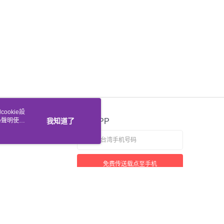
ookie設
e聲明使用
我知道了
官方APP
免费传送载点至手机
若接到可疑电话，请洽询165反诈骗专线
本站最佳浏览环境请使用Google Chrome、Firefox或Edge以上版本