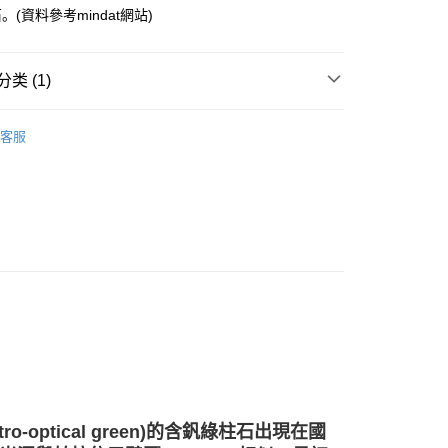
(資料參考mindat網站)
付款
类 (1)
0，满NT$3,000(含以上)免运费
付款
綠色系礦石-心輪/健康/財富/療癒
釩綠柱石 Vanadium
客服
0，满NT$3,000(含以上)免运费
幫您送（台灣）
0，满NT$3,000(含以上)免运费
送（離島）
0，满NT$3,000(含以上)免运费
市自取
-optical green)的含釩綠柱石出現在國