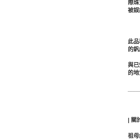
際珠
被誤
此品
的釩
與已
的地
___
| 關
祖母