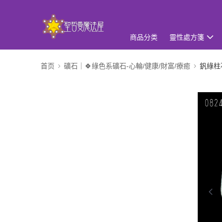
商品分类
靈性處方箋
首页
礦石｜🍀綠色系礦石-心輪/健康/財富/療癒
釩綠柱石 