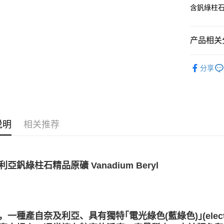
含釩綠柱石。
运送方式
全家取貨
产品相关分
每笔NT$8
7-11取貨
礦石｜🍀
分享
Beryl
每笔NT$8
賣家宅配
每笔NT$8
说明
相关推荐
郵局幫你
每笔NT$8
付款後門
利亞釩綠柱石精品原礦 Vanadium Beryl
免运费
，一種產自奈及利亞、具有獨特｢電光綠色(藍綠色)｣(electro