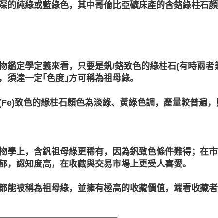
深的純綠或藍綠色，其中哥倫比亞礦床產的含鉻綠柱石顏
物鑑定學定義來看，只要是釩/鉻致色的綠柱石(有時兩者
，須達一定｢色度｣方可稱為祖母綠。
(Fe)致色的綠柱石顏色為淡綠、黃綠色調，產量較普遍，則稱為
物學上，含釩祖母綠更稀有，因為釩致色條件難得；在市
郁，認知度高，在收藏與交易市場上更受人喜愛。
都能被稱為祖母綠，並擁有極高的收藏價值，端看收藏者
_________________________