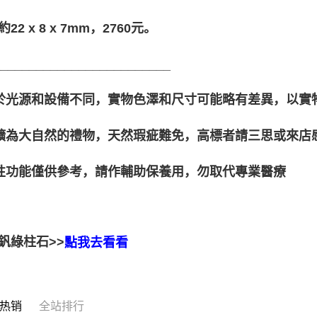
22 x 8 x 7mm，2760元。
_________________________
由於光源和設備不同，實物色澤和尺寸可能略有差異，以實
晶礦為大自然的禮物，天然瑕疵難免，高標者請三思或來店
靈性功能僅供參考，請作輔助保養用，勿取代專業醫療
釩綠柱石>>
點我去看看
热销
全站排行