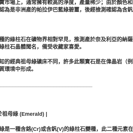
寶市場上，通常擁有較高的淨度，產量稀少；由於顏色和光澤
認為是非洲產的帕拉伊巴藍綠碧璽，後經檢測確認為含釩綠柱
種的綠柱石在礦物界相對罕見，推測產於奈及利亞的納薩
綠柱石晶體聞名，備受收藏家喜愛。
知的經典祖母綠礦床不同，許多此類寶石是在偉晶岩（例
質環境中形成。
________________________________
於祖母綠 (Emerald) |
綠是一種含鉻(Cr)或含釩(V)的綠柱石變種，此二種元