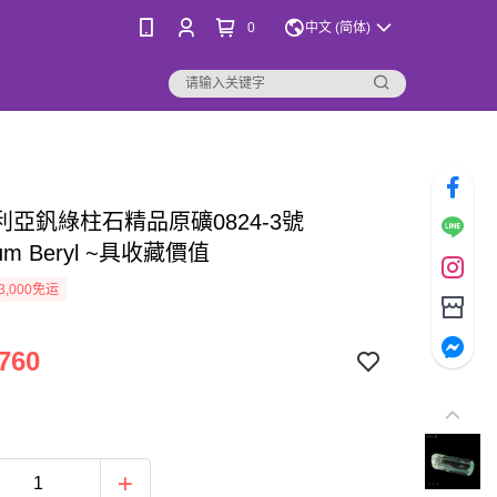
0
中文 (简体)
利亞釩綠柱石精品原礦0824-3號
ium Beryl ~具收藏價值
3,000免运
760