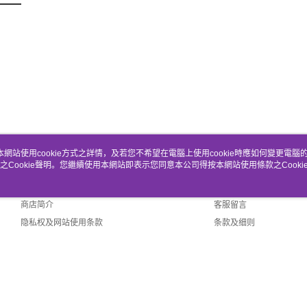
本網站使用cookie方式之詳情，及若您不希望在電腦上使用cookie時應如何變更電腦的c
之Cookie聲明。您繼續使用本網站即表示您同意本公司得按本網站使用條款之Cooki
关于我们
客服资讯
品牌故事
购物说明
商店简介
客服留言
隐私权及网站使用条款
条款及细则
联络我们
Default (TW)