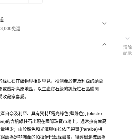
送
3,000免运
清除
纪录
次付款
付款
的綠柱石在礦物界相對罕見，推測產於奈及利亞的納薩
原或喬斯高原地區，以生產寶石級的釩綠柱石晶體聞
受收藏家喜愛。
自奈及利亞、具有獨特｢電光綠色(藍綠色)｣(electro-
l green)的含釩綠柱石出現在國際珠寶市場上，通常擁有較高
量稀少；由於顏色和光澤與帕拉依巴碧璽(Paraiba)相
被誤認為是非洲產的帕拉伊巴藍綠碧璽，後經檢測確認為