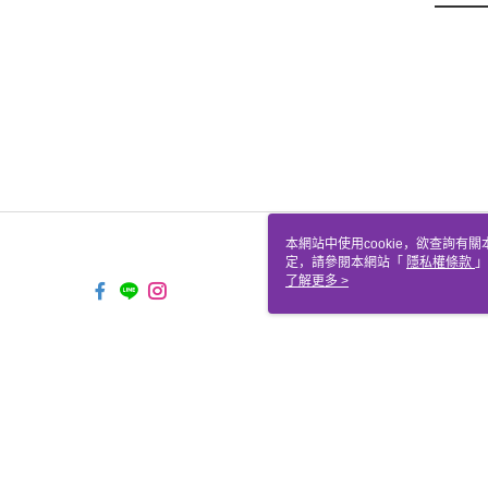
本網站中使用cookie，欲查詢有關
定，請參閱本網站「
隱私權條款
」
cookie。
了解更多 >
TYO-TW-MWEBG132 Web2.0 
© 2026 by 聖哲曼顧問有限公司