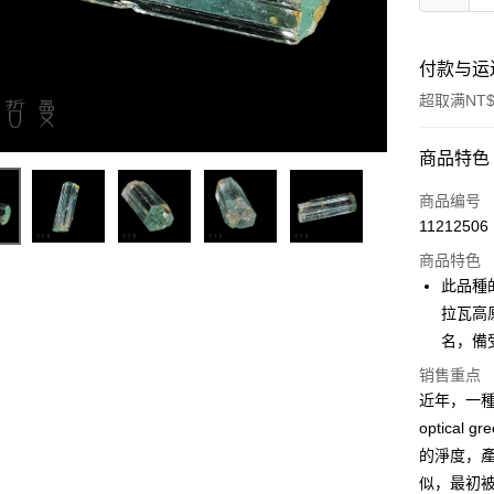
付款与运
超取满NT$
付款方式
商品特色
信用卡一
商品编号
11212506
超商取货
商品特色
LINE Pay
此品種
拉瓦高
Apple Pay
名，備
街口支付
销售重点
近年，一種產
悠遊付
optica
ATM付款
的淨度，產
似，最初