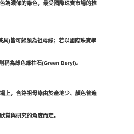
色為濃郁的綠色，最受國際珠寶市場的推
兼具)皆可歸類為祖母綠；若以國際珠寶學
綠色綠柱石(Green Beryl)。
場上，含鉻祖母綠由於產地少、顏色普遍
欣賞與研究的角度而定。