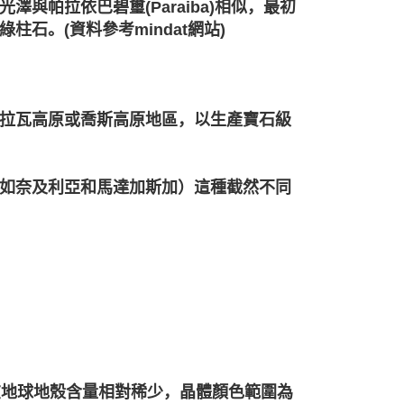
與帕拉依巴碧璽(Paraiba)相似，最初
石。(資料參考mindat網站)
拉瓦高原或喬斯高原地區，以生產寶石級
如奈及利亞和馬達加斯加）這種截然不同
素在地球地殼含量相對稀少，晶體顏色範圍為