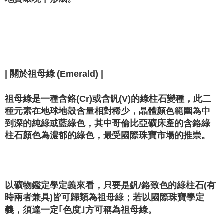
___________________________________
| 關於祖母綠 (Emerald) |
祖母綠是一種含鉻(Cr)或含釩(V)的綠柱石變種，此二
種元素在地球地殼含量相對稀少，晶體顏色範圍為中
到深的純綠或藍綠色，其中哥倫比亞礦床產的含鉻綠
柱石顏色為濃郁的綠色，最受國際珠寶市場的推崇。
以礦物鑑定學定義來看，只要是釩/鉻致色的綠柱石(有
時兩者兼具)皆可歸類為祖母綠；若以國際珠寶學定
義，須達一定｢色度｣方可稱為祖母綠。