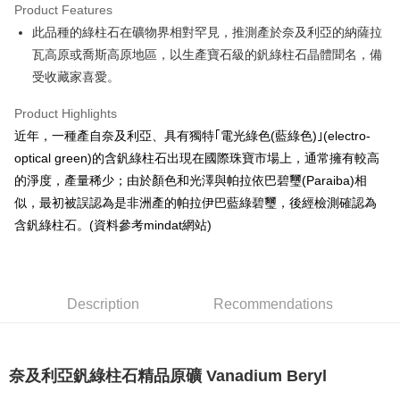
Product Features
Apple Pay
此品種的綠柱石在礦物界相對罕見，推測產於奈及利亞的納薩拉
瓦高原或喬斯高原地區，以生產寶石級的釩綠柱石晶體聞名，備
JKOPAY
受收藏家喜愛。
Easy Wallet
Product Highlights
ATM Transfer
近年，一種產自奈及利亞、具有獨特｢電光綠色(藍綠色)｣(electro-
optical green)的含釩綠柱石出現在國際珠寶市場上，通常擁有較高
Shipping Method
的淨度，產量稀少；由於顏色和光澤與帕拉依巴碧璽(Paraiba)相
全家取貨付款
似，最初被誤認為是非洲產的帕拉伊巴藍綠碧璽，後經檢測確認為
NT$80/order | Free shipping on orders of NT$3,000 or more
含釩綠柱石。(資料參考mindat網站)
7-11取貨付款
NT$80/order | Free shipping on orders of NT$3,000 or more
Description
Recommendations
賣家宅配幫您送（台灣）
NT$80/order | Free shipping on orders of NT$3,000 or more
郵局幫你送（離島）
奈及利亞釩綠柱石精品原礦 Vanadium Beryl
NT$80/order | Free shipping on orders of NT$3,000 or more