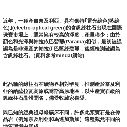
付款後門市自取
Free shipping
近年，一種產自奈及利亞、具有獨特｢電光綠色(藍綠
色)｣(electro-optical green)的含釩綠柱石出現在國際
珠寶市場上，通常擁有較高的淨度，產量稀少；由於
顏色和光澤與帕拉依巴碧璽(Paraiba)相似，最初被誤
認為是非洲產的帕拉伊巴藍綠碧璽，後經檢測確認為
含釩綠柱石。(資料參考mindat網站)
此品種的綠柱石在礦物界相對罕見，推測產於奈及利
亞的納薩拉瓦高原或喬斯高原地區，以生產寶石級的
釩綠柱石晶體聞名，備受收藏家喜愛。
與已知的經典祖母綠礦床不同，許多此類寶石是在偉
晶岩（例如奈及利亞和馬達加斯加）這種截然不同的
地質環境中形成。