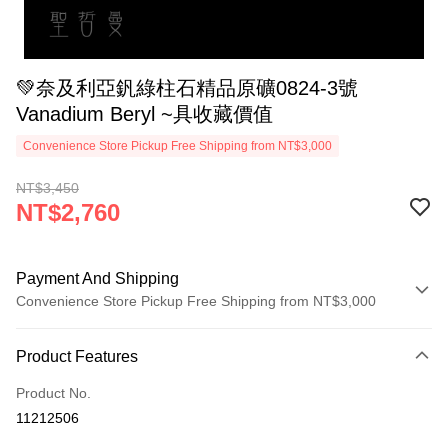
💚奈及利亞釩綠柱石精品原礦0824-3號
Vanadium Beryl ~具收藏價值
Convenience Store Pickup Free Shipping from NT$3,000
NT$3,450
NT$2,760
Payment And Shipping
Convenience Store Pickup Free Shipping from NT$3,000
Payment Method
Product Features
Credit Card (Full Payment)
Product No.
Convenience Store Pickup and Pay
11212506
LINE Pay