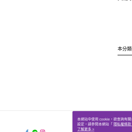
本分類
本網站中使用 cookie，欲查詢有關
設定，請參閱本網站「
隱私權條款
使用 cookie。
了解更多 >