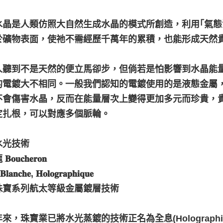
水晶是人類仿照大自然生成水晶的模式所創造，利用｢氣態
於礦物表面，使祂不需經歷千萬年的累積，也能形成天然
人聽到不是天然的便立馬卻步，但倘若是怕影響到水晶能
的電鍍大不相同。一般我們認知的電鍍使用的是液態金屬
不會傷害水晶，反而在能量層次上變得更加多元而珍貴，貴
定扎根，可以對應多個脈輪。
水光技術
𝐮𝐜𝐡𝐞𝐫𝐨𝐧
 𝐁𝐥𝐚𝐧𝐜𝐡𝐞, 𝐇𝐨𝐥𝐨𝐠𝐫𝐚𝐩𝐡𝐢𝐪𝐮𝐞
珠寶系列航太等級金屬鍍層技術
來，珠寶業已將水光蒸鍍的技術正名為全息(Holograp