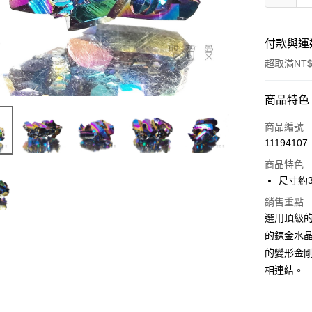
付款與運
超取滿NT$
付款方式
商品特色
信用卡一
商品編號
11194107
超商取貨
商品特色
LINE Pay
尺寸約34
Apple Pay
銷售重點
選用頂級
街口支付
的鍊金水
的變形金
悠遊付
相連結。
ATM付款