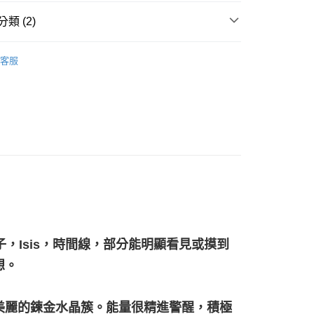
類 (2)
付款
多彩色系礦石
水光水晶 Aqua Aura
0，滿NT$3,000(含以上)免運費
客服
/晶柱/骨幹
水光水晶簇 Aqua Aura
付款
0，滿NT$3,000(含以上)免運費
幫您送（台灣）
0，滿NT$3,000(含以上)免運費
送（離島）
0，滿NT$3,000(含以上)免運費
市自取
，Isis，時間線，部分能明顯看見或摸到
想。
美麗的鍊金水晶簇。能量很精進警醒，積極