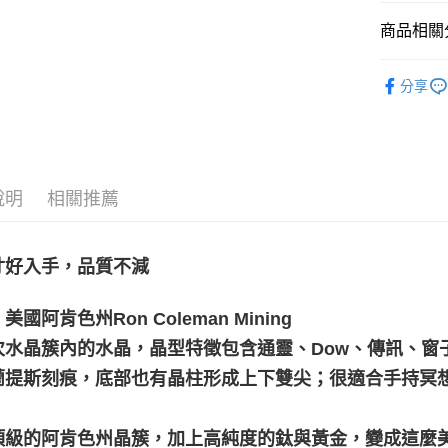
運送方式
商品相關分
全家取貨
礦石｜🌈
每筆NT$8
分享
礦石｜晶簇
7-11取貨
每筆NT$8
賣家宅配
說明
相關推薦
每筆NT$8
郵局幫你
寸好入手，品質不減
每筆NT$8
付款後門
美國阿肯色州Ron Coleman Mining
免運費
次水晶簇內的水晶，晶型特徵包含通靈、Dow、傳訊、窗子
蘭提斯刻痕，底部也有晶柱形成上下雙尖；很適合手持冥
頂級的阿肯色州晶簇，加上高純度的鈦與黃金，變成這麼