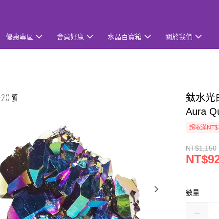
優惠專區
會員好康
水晶百寶箱
關於我們
鈦水光白
Aura
超取滿NT$
NT$1,150
NT$9
數量