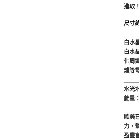
進取
尺寸約3
____
白水
白水
化周
爐等
____
水光水晶 𝐀
能量
歐美
力，
盈豐