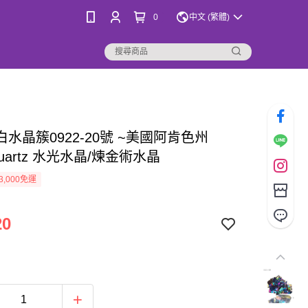
0
中文 (繁體)
水晶簇0922-20號 ~美國阿肯色州
 Quartz 水光水晶/煉金術水晶
3,000免運
20