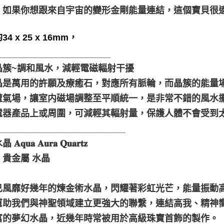
！如果你想跟來自宇宙的變形金剛能量連結，這個寶貝很
4 x 25 x 16mm，
_______________________
晶簇~調和風水，減輕電磁輻射干擾
晶是萬用的許願及療癒石，對應所有脈輪，而晶簇的能量
遭氣場，讓室内磁場調整至平順統一，是非常不錯的風水
電器產品上或周圍，可減輕其輻射量，保護人體不會受到
__________________________
𝐪𝐮𝐚 𝐀𝐮𝐫𝐚 𝐐𝐮𝐚𝐫𝐭𝐳
：貴金屬 水晶
已風靡好幾年的煉金術水晶，閃耀著彩虹光芒，能量振動
幫助我們與神聖領域建立更強大的聯繫，連結高我、精神
富的夢幻水晶，近幾年時常被用於高級珠寶首飾的製作。