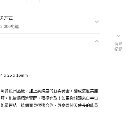
送方式
3,000免運
清除
紀錄
次付款
付款
 x 25 x 16mm，
的阿肯色州晶簇，加上高純度的鈦與黃金，變成這麼美麗
晶簇。能量很精進警醒，積極進取！如果你想跟來自宇宙
剛能量連結，這個寶貝很適合你，與麥達昶天使長的能量