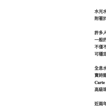
水光
附著
許多
一般
不僅
可穩
全息
寶詩龍 𝐁
𝐂𝐚𝐫𝐭𝐞
高級
近兩年