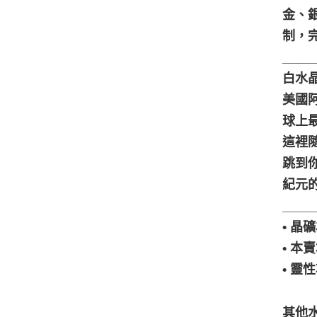
金、
制，
____
白水晶產
美國
球上
這裡
跳到
紀元
____
• 
• 
• 
其他水