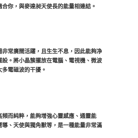
適合你，與麥達昶天使長的能量相連結。
場非常廣闊活躍，且生生不息，因此能夠净
擺設。將小晶簇擺放在電腦、電視機、微波
太多電磁波的干擾。
高頻而純粹，能夠增強心靈感應、通靈能
嚮導、天使與獨角獸等，是一種能量非常滿