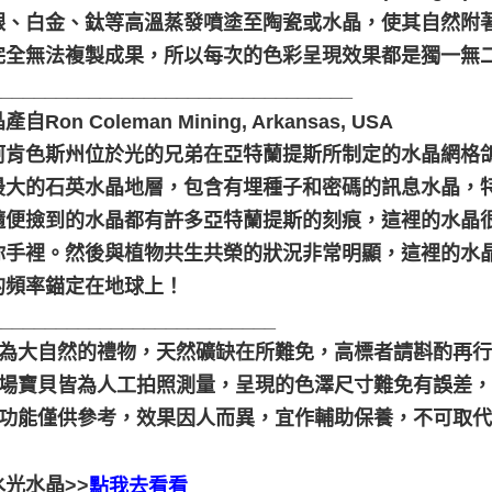
銀、白金、鈦等高溫蒸發噴塗至陶瓷或水晶，使其自然附
完全無法複製成果，所以每次的色彩呈現效果都是獨一無
_________________________________
自Ron Coleman Mining, Arkansas, USA
阿肯色斯州位於光的兄弟在亞特蘭提斯所制定的水晶網格
最大的石英水晶地層，包含有埋種子和密碼的訊息水晶，特
隨便撿到的水晶都有許多亞特蘭提斯的刻痕，這裡的水晶
你手裡。然後與植物共生共榮的狀況非常明顯，這裡的水
的頻率錨定在地球上！
__________________________
晶礦為大自然的禮物，天然礦缺在所難免，高標者請斟酌再行
本賣場寶貝皆為人工拍照測量，呈現的色澤尺寸難免有誤差
靈性功能僅供參考，效果因人而異，宜作輔助保養，不可取
光水晶>>
點我去看看