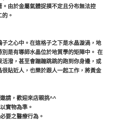
著。由於金屬氣體捉摸不定且分布無法控
二的。
鴿子之心中。在這格子之下是水晶漩渦，地
別是有導師水晶位於地質學的矩陣中。 在
很活潑，甚至會蹦蹦跳跳的跑到你身邊，或
晶很貼近人，也樂於跟人一起工作，將黃金
邀請，歡迎來店親挑^^
，以實物為準。
代必要之醫療行為。