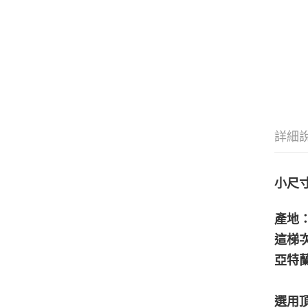
詳細
小尺
產地：
這梯
亞特
選用