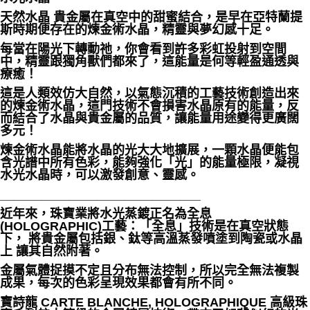
天然水晶 貴金屬在真空中的甜蜜結合，是早在亞特蘭提
斯時期便存在的煉金術水晶，精靈與夢幻感十足。
每當在陽光下轉動祂，你會看到許多彩虹投射到空間
中，精靈跟獨角獸們都來了，這能量是何等輕盈通透與
療癒！
這是人類效仿大自然，以氣態沉積的工藝技術創造出來
的煉金術水晶，這門技術不會損害水晶原有的能量，反
而結合了水晶與貴金屬的品質，讓能量用途變得更廣闊
多元！
煉金術水晶能將水晶的光大大地擴展，一顆水晶便能包
含光譜中所有色彩，能夠強化「光」的能量極限，凝視
水光水晶時，可以激發創意、靈感。
_____________________________
近年來，珠寶業將水光蒸鍍正名為全息
(HOLOGRAPHIC)工藝：「全息」技術是在真空狀態
下， 將貴金屬包括銀、鈦等高溫蒸發噴塗到陶瓷或水晶
上 讓其自然附著。
金屬氣體捉摸不定且分布無法控制，所以完全無法複製
成果，每次的色彩呈現效果都會有所不同。
寶詩龍 CARTE BLANCHE, HOLOGRAPHIQUE 高級珠