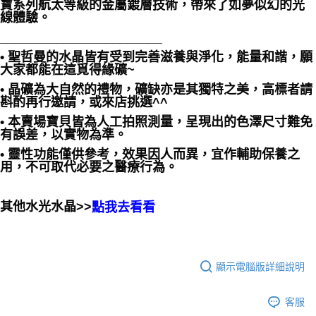
寶系列航太等級的金屬鍍層技術，帶來了如夢似幻的光
線體驗。
_______________________
• 聖哲曼的水晶皆有受到完善滋養與淨化，能量和諧，願
大家都能在這覓得緣礦~
• 晶礦為大自然的禮物，礦缺亦是其獨特之美，高標者請
斟酌再行邀請，或來店挑選^^
• 本賣場寶貝皆為人工拍照測量，呈現出的色澤尺寸難免
有誤差，以實物為準。
• 靈性功能僅供參考，效果因人而異，宜作輔助保養之
用，不可取代必要之醫療行為。
其他水光水晶>>
點我去看看
顯示電腦版詳細說明
客服