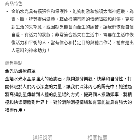
商品特色
Apple Pay
金焰水光具有擴張性和保護性，能夠刺激和協調太陽神經叢，為
胃、膽、脾等提供滋養，釋放根深蒂固的情緒障礙和創傷，克服
街口支付
對生活的失望感，或因缺乏機會而產生的痛苦，讓我們恢復自信
悠遊付
自愛、有活力的狀態；非常適合迷失在生活中、需要在生活中恢
復活力和平衡的人，當有信心和特定目的與祂合作時，祂會是出
ATM付款
人意料的神來助力！
運送方式
銷售重點
全家取貨付款
金光防護療癒罩
每筆NT$80，滿NT$3,000(含以上)免運費
金焰水光水晶是強大的療癒石，能夠激發樂觀、快樂和自發性，打
開休眠於人們內心深處的力量，讓我們深沐內心的陽光中！祂透過
7-11取貨付款
將高頻能量傳輸到人體的能量場的方式，提高個人振動頻率，將積
每筆NT$80，滿NT$3,000(含以上)免運費
極和快樂傳遞到世界上，對於消除消極情緒和有毒能量具有強大的
賣家宅配幫您送（台灣）
積極作用。
每筆NT$80，滿NT$3,000(含以上)免運費
郵局幫你送（離島）
詳細說明
相關推薦
每筆NT$80，滿NT$3,000(含以上)免運費