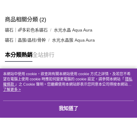
商品相關分類 (2)
礦石｜🌈多彩色系礦石
水光水晶 Aqua Aura
礦石｜晶簇/晶柱/骨幹
水光水晶簇 Aqua Aura
本分類熱銷
全站排行
本網站中使用 cookie，欲查詢有關本網站使用 cookie 方式之詳情，及若您不希
熱門標籤
望在電腦上使用 cookie 時應如何變更電腦的 cookie 設定，請參閱本網站「
隱私
權條款
」之 Cookie 聲明。您繼續使用本網站即表示您同意本公司得按本網站使
用條款之 Cookie 聲明使用 cookie。
了解更多 >
我知道了