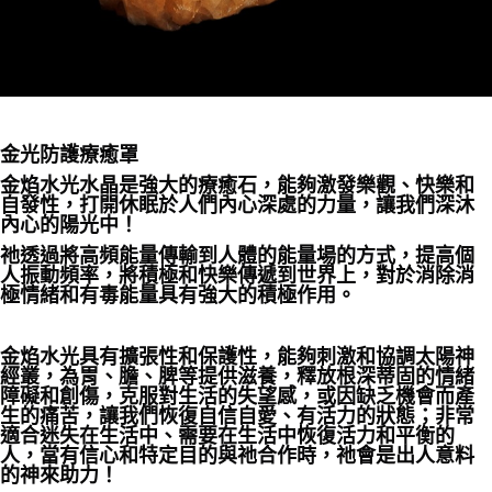
金光防護療癒罩
金焰水光水晶是強大的療癒石，能夠激發樂觀、快樂和
自發性，打開休眠於人們內心深處的力量，讓我們深沐
內心的陽光中！
祂透過將高頻能量傳輸到人體的能量場的方式，提高個
人振動頻率，將積極和快樂傳遞到世界上，對於消除消
極情緒和有毒能量具有強大的積極作用。
金焰水光具有擴張性和保護性，能夠刺激和協調太陽神
經叢，為胃、膽、脾等提供滋養，釋放根深蒂固的情緒
障礙和創傷，克服對生活的失望感，或因缺乏機會而產
生的痛苦，讓我們恢復自信自愛、有活力的狀態；非常
適合迷失在生活中、需要在生活中恢復活力和平衡的
人，當有信心和特定目的與祂合作時，祂會是出人意料
的神來助力！