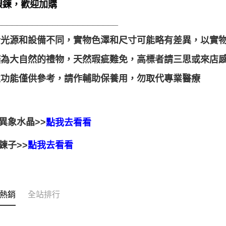
銀鍊，歡迎加購
________________________
由於光源和設備不同，實物色澤和尺寸可能略有差異，以實
晶礦為大自然的禮物，天然瑕疵難免，高標者請三思或來店
靈性功能僅供參考，請作輔助保養用，勿取代專業醫療
>>
異象水晶
點我去看看
鍊子>>
點我去看看
熱銷
全站排行