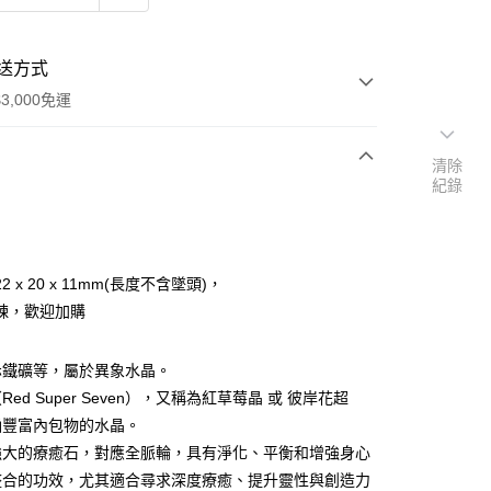
送方式
3,000免運
清除
紀錄
次付款
付款
2 x 20 x 11mm(長度不含墜頭)，
鍊，歡迎加購
赤鐵礦等，屬於異象水晶。
ed Super Seven），又稱為紅草莓晶 ​或 彼岸花超
涵豐富內包物的水晶。
強大的療癒石，對應全脈輪，具有淨化、平衡和增強身心
整合的功效，尤其適合尋求深度療癒、提升靈性與創造力