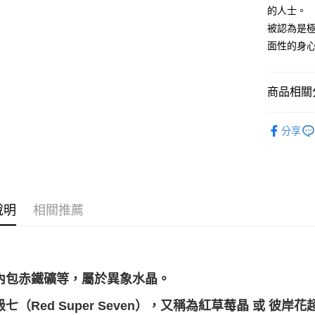
的人士。
運送方式
被認為是
全家取貨
面性的身
每筆NT$8
7-11取貨
商品相關分
每筆NT$8
飾品｜💍靈
賣家宅配
分享
礦石｜🌈
每筆NT$8
💰開運招財
郵局幫你
💼職場♥桃
每筆NT$8
說明
相關推薦
付款後門
免運費
內包赤鐵礦等，屬於異象水晶。
七（Red Super Seven），又稱為紅草莓晶 ​或 