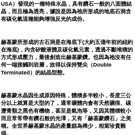
USA）發現的一種特殊水晶，具有鑽石一般的八面體結
晶，而且極為透亮，據說是因為祂所形成的地底石洞含
有碳化氫這種能夠增強反光的成份。
赫基蒙所形成的古石洞是在海底下(大約五億年前的紐約
在海底)，內含矽酸液體及碳化氫元素，透過不斷堆積的
方式形成壓力，最後創造出赫基蒙鑽。也因為祂沒有任
何一端接觸到岩層，故得以保持雙尖（Double
Terminated）的結晶型態。
赫基蒙水晶因生成原因特殊，體積多半較小，長度三公
分以上就算是大型的了，通常礦體內會有天然礦痕、碳
瀝青類之黑色有機物，甚至是氣泡等，又因其體積較小
而且常常帶有鑽石般的光澤，又有「赫基蒙鑽石」之美
稱。全世界赫基蒙水晶的產量頗為稀少，相當珍貴難
得。