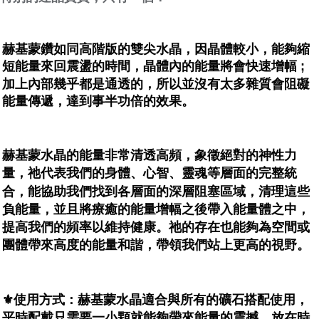
賣家宅配幫您送（台灣）
NT$80/pesanan | Penghantaran percuma untuk pesanan
NT$3,000 atau lebih
赫基蒙鑽如同高階版的雙尖水晶，因晶體較小，能夠縮
短能量來回震盪的時間，晶體內的能量將會快速增幅 ;
郵局幫你送（離島）
加上內部幾乎都是通透的，所以並沒有太多雜質會阻礙
NT$80/pesanan | Penghantaran percuma untuk pesanan
能量傳遞，達到事半功倍的效果。
NT$3,000 atau lebih
付款後門市自取
Penghantaran percuma
赫基蒙水晶的能量非常清透高頻，象徵絕對的神性力
量，祂代表我們的身體、心智、靈魂等層面的完整統
合，能協助我們找到各層面的深層阻塞區域，清理這些
負能量，並且將療癒的能量增幅之後帶入能量體之中，
提高我們的頻率以維持健康。祂的存在也能夠為空間或
團體帶來高度的能量和諧，帶領我們站上更高的視野。
⚜️使用方式：赫基蒙水晶適合與所有的礦石搭配使用，
平時配戴只需要一小顆就能夠帶來能量的震撼，放在時