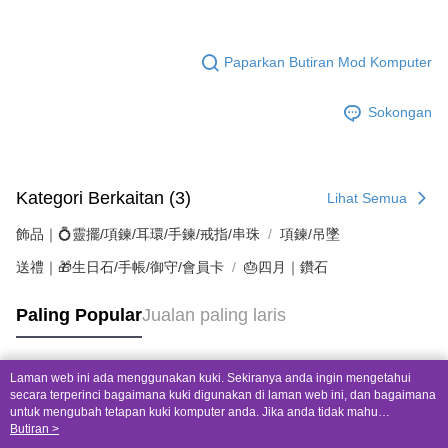
Paparkan Butiran Mod Komputer
Sokongan
Kategori Berkaitan (3)
Lihat Semua
飾品｜💍靈擺/項鍊/耳環/手鍊/戒指/串珠
項鍊/吊墜
送禮｜🎁生日石/手帳/御守/會員卡
🎂四月｜鑽石
Paling Popular
Jualan paling laris
Laman web ini ada menggunakan kuki. Sekiranya anda ingin mengetahui
Tag Popular
secara terperinci bagaimana kuki digunakan di laman web ini, dan bagaimana
untuk mengubah tetapan kuki komputer anda. Jika anda tidak mahu
menggunakan kuki di komputer anda, sila rujuk penerangan mengenai kuki.
Butiran >
Dasar Privasi
Laman web ini ada menggunakan kuki. Sekiranya anda ingin