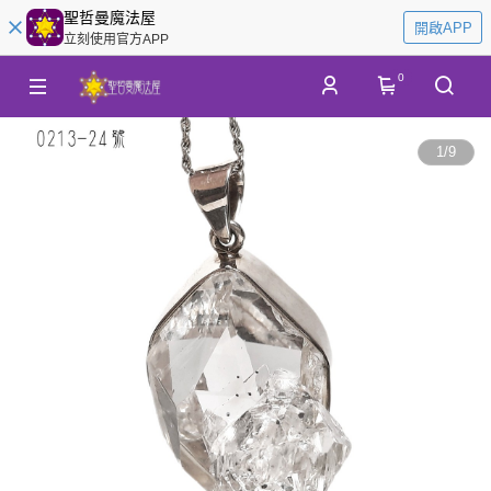
聖哲曼魔法屋
開啟APP
立刻使用官方APP
0
1
/
9