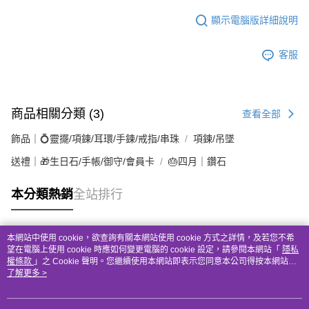
顯示電腦版詳細說明
客服
商品相關分類 (3)
查看全部
飾品｜💍靈擺/項鍊/耳環/手鍊/戒指/串珠
項鍊/吊墜
送禮｜🎁生日石/手帳/御守/會員卡
🎂四月｜鑽石
本分類熱銷
全站排行
本網站中使用 cookie，欲查詢有關本網站使用 cookie 方式之詳情，及若您不希
熱門標籤
望在電腦上使用 cookie 時應如何變更電腦的 cookie 設定，請參閱本網站「
隱私
權條款
」之 Cookie 聲明。您繼續使用本網站即表示您同意本公司得按本網站使
用條款之 Cookie 聲明使用 cookie。
了解更多 >