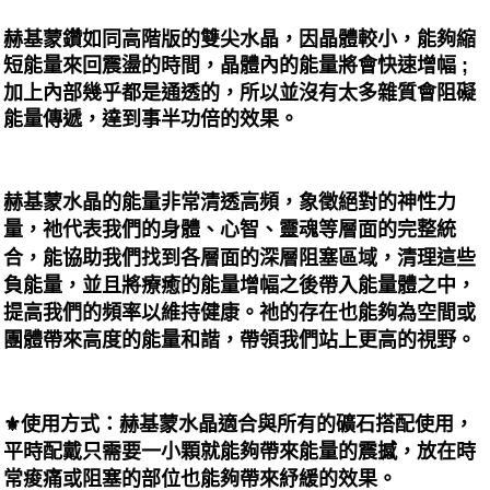
每筆NT$80，滿NT$3,000(含以上)免運費
赫基蒙鑽如同高階版的雙尖水晶，因晶體較小，能夠縮
短能量來回震盪的時間，晶體內的能量將會快速增幅 ;
付款後門市自取
加上內部幾乎都是通透的，所以並沒有太多雜質會阻礙
免運費
能量傳遞，達到事半功倍的效果。
赫基蒙水晶的能量非常清透高頻，象徵絕對的神性力
量，祂代表我們的身體、心智、靈魂等層面的完整統
合，能協助我們找到各層面的深層阻塞區域，清理這些
負能量，並且將療癒的能量增幅之後帶入能量體之中，
提高我們的頻率以維持健康。祂的存在也能夠為空間或
團體帶來高度的能量和諧，帶領我們站上更高的視野。
⚜️使用方式：赫基蒙水晶適合與所有的礦石搭配使用，
平時配戴只需要一小顆就能夠帶來能量的震撼，放在時
常痠痛或阻塞的部位也能夠帶來紓緩的效果。