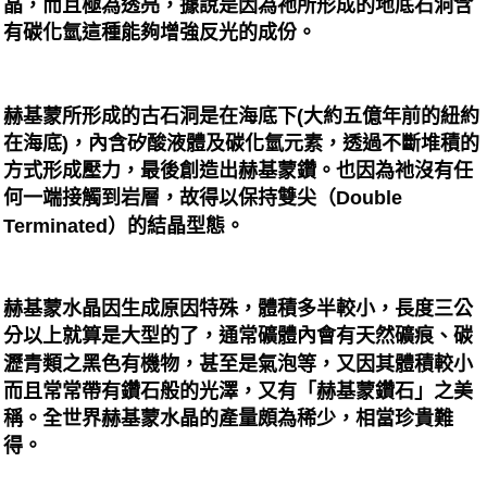
晶，而且極為透亮，據說是因為祂所形成的地底石洞含
有碳化氫這種能夠增強反光的成份。
赫基蒙所形成的古石洞是在海底下(大約五億年前的紐約
在海底)，內含矽酸液體及碳化氫元素，透過不斷堆積的
方式形成壓力，最後創造出赫基蒙鑽。也因為祂沒有任
何一端接觸到岩層，故得以保持雙尖（Double
Terminated）的結晶型態。
赫基蒙水晶因生成原因特殊，體積多半較小，長度三公
分以上就算是大型的了，通常礦體內會有天然礦痕、碳
瀝青類之黑色有機物，甚至是氣泡等，又因其體積較小
而且常常帶有鑽石般的光澤，又有「赫基蒙鑽石」之美
稱。全世界赫基蒙水晶的產量頗為稀少，相當珍貴難
得。