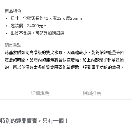
LINE Pay
商品特色
Apple Pay
尺寸：含墜頭長約41 x 寬22 x 厚25mm，
邀請價：24000元。
街口支付
出貨不含鍊，可額外加購銀鍊
悠遊付
銷售重點
ATM付款
赫基蒙鑽如同高階版的雙尖水晶，因晶體較小，能夠縮短能量來回
震盪的時間，晶體內的能量將會快速增幅 ; 加上內部幾乎都是通透
運送方式
的，所以並沒有太多雜質會阻礙能量傳遞，達到事半功倍的效果。
全家取貨付款
每筆NT$80，滿NT$3,000(含以上)免運費
7-11取貨付款
詳細說明
相關推薦
每筆NT$80，滿NT$3,000(含以上)免運費
賣家宅配幫您送（台灣）
每筆NT$80，滿NT$3,000(含以上)免運費
特別的連晶寶寶，只有一個！
郵局幫你送（離島）