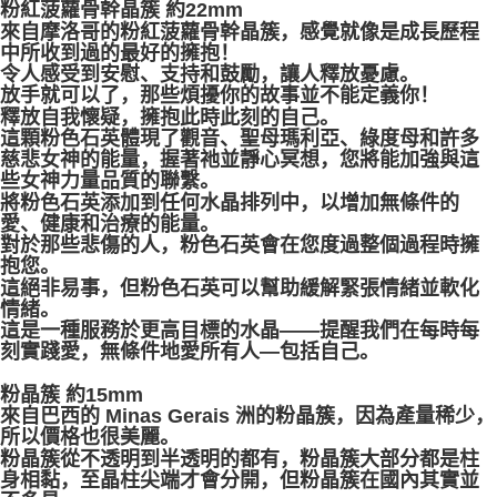
粉紅菠蘿骨幹晶簇 約22mm
來自摩洛哥的粉紅菠蘿骨幹晶簇，感覺就像是成長歷程
付款後門市自取
中所收到過的最好的擁抱！
免运费
令人感受到安慰、支持和鼓勵，讓人釋放憂慮。
放手就可以了，那些煩擾你的故事並不能定義你！
釋放自我懷疑，擁抱此時此刻的自己。
這顆粉色石英體現了觀音、聖母瑪利亞、綠度母和許多
慈悲女神的能量，握著祂並靜心冥想，您將能加強與這
些女神力量品質的聯繫。
將粉色石英添加到任何水晶排列中，以增加無條件的
愛、健康和治療的能量。
對於那些悲傷的人，粉色石英會在您度過整個過程時擁
抱您。
這絕非易事，但粉色石英可以幫助緩解緊張情緒並軟化
情緒。
這是一種服務於更高目標的水晶——提醒我們在每時每
刻實踐愛，無條件地愛所有人—包括自己。
粉晶簇 約15mm
來自巴西的 Minas Gerais 洲的粉晶簇，因為產量稀少，
所以價格也很美麗。
粉晶簇從不透明到半透明的都有，粉晶簇大部分都是柱
身相黏，至晶柱尖端才會分開，但粉晶簇在國內其實並