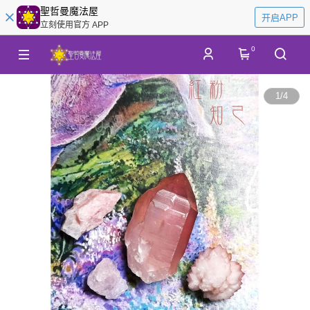
聖哲曼魔法屋
开启APP
立刻使用官方 APP
0
1
/
4