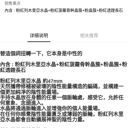
销售重点
Apple Pay
內含 : 粉紅列木里亞水晶+粉紅菠蘿骨幹晶簇+粉晶簇+粉紅透鋰長石
街口支付
悠遊付
详细说明
相关推荐
ATM付款
替這個詞扭轉一下，它本身是中性的
运送方式
全家取貨付款
內含 : 粉紅列木里亞水晶+粉紅菠蘿骨幹晶簇+粉晶簇+粉
紅透鋰長石
每笔NT$80，满NT$3,000(含以上)免运费
粉紅列木里亞水晶 約47mm
7-11取貨付款
天然攜帶修補被破壞的陰性能量構造的編碼，並構建一
每笔NT$80，满NT$3,000(含以上)免运费
個更加純凈的陰性能量場。
手持水晶放在身體的任意一個脈輪處，感受它，允許任
賣家宅配幫您送（台灣）
何意象、念頭進入。
水晶將通過脈輪進入並增強你的個人能量場。
每笔NT$80，满NT$3,000(含以上)免运费
在任何你感覺陰性能量匱乏或薄弱的脈輪，粉紅列木里
郵局幫你送（離島）
亞水晶都會自動擴展神聖的陰性力量。
每笔NT$80，满NT$3,000(含以上)免运费