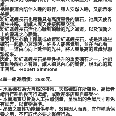
慮。
祂是很適合陪伴入睡的夥伴，讓人安然入睡，又能帶來
美夢。
粉紅透鋰長石也是種具有高度靈性的礦石，祂與天使界
產生共鳴，能讓人與天使接觸與交流。
粉紅透鋰長石活化心輪到頂輪的光之通道，以及頂輪之
上的靈魂之心脈輪。
當我們在心輪上佩戴或放置粉紅透鋰長石，或是與這些
礦石一起靜心冥想時，許多人能感覺到，並在內心看
到，一道由心向上延伸的光柱，將人與最高的意識界聯
繫起來。
因此，粉紅透鋰長石是靈性提升的重要礦石之一，祂能
幫助喚醒心之智慧，讓人聽見內心的聲音，說出心的真
正智慧。-Robert Simmons
______________________________
4顆一組邀請價：2580元。
______________________________
• 水晶礦石為大自然的禮物，天然礦缺在所難免，高標者
請自行斟酌後再行邀請，或歡迎來店親自感受^^
• 本賣場寶貝皆為人工拍照測量，呈現出的色澤尺寸難免
有誤差，以實物為準。
• 晶礦之靈性功能僅供參考，效果因人而異，宜作輔助保
養之用，不可取代必要之醫療行為。