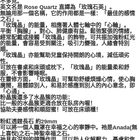
不多見。
英文名是 Rose Quartz 直譯為「玫瑰石英」。
無論用那一個名稱，它的作用都是一樣：「最佳的感情
之石」。
「玫瑰晶」的能量，相應著人體七輪中的「心輪」。
平衡「胸腺」，對心、肺健康有益。鬆弛緊張的情緒，
經常配戴或接觸「玫瑰晶」的飾物，可共振加強粉紅光
的能量，會容易受到關注，吸引力變強，人緣會特別
順。
「玫瑰晶」亦能幫助兒童保持開朗的心境，減低頑劣
性。
可放在書桌和床頭或枕下，「玫瑰晶」的能量柔和舒
服，不會影響睡眠。
在靈修方面，「玫瑰晶」可幫助舒緩煩燥心情，使心胸
廣闊，易體諒別人，和易於感應到別人的內心意念，即
「心通」。
粉晶簇還多了水晶簇的功能：
比一般的水晶簇更適合放在臥房內喔！
協助夫妻感情和順甜蜜！可放在床頭櫃！
粉紅透鋰長石 約29mm
可以將一個人籠罩在幸福之心的寧靜中。祂是Anada(無
上喜悅)之石~神聖幸福之石。
祂具有深刻的鎮靜作用，可以助人化解壓力、憂慮和焦