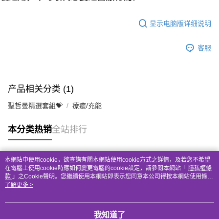
显示电脑版详细说明
客服
产品相关分类 (1)
聖哲曼精選套組💝
療癒/充能
本分类热销
全站排行
本網站中使用cookie，欲查詢有關本網站使用cookie方式之詳情，及若您不希望
热门标签
在電腦上使用cookie時應如何變更電腦的cookie設定，請參閱本網站「
隱私權條
款
」之Cookie聲明。您繼續使用本網站即表示您同意本公司得按本網站使用條款
之Cookie聲明使用cookie。
了解更多 >
我知道了