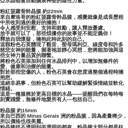
亞水晶都會自動擴展神聖的陰性力量。
NT$80/pesanan | Penghantaran percuma untuk pesanan
NT$3,000 atau lebih
粉紅菠蘿骨幹晶簇 約22mm
來自摩洛哥的粉紅菠蘿骨幹晶簇，感覺就像是成長歷程
郵局幫你送（離島）
中所收到過的最好的擁抱！
NT$80/pesanan | Penghantaran percuma untuk pesanan
令人感受到安慰、支持和鼓勵，讓人釋放憂慮。
放手就可以了，那些煩擾你的故事並不能定義你！
NT$3,000 atau lebih
釋放自我懷疑，擁抱此時此刻的自己。
這顆粉色石英體現了觀音、聖母瑪利亞、綠度母和許多
付款後門市自取
慈悲女神的能量，握著祂並靜心冥想，您將能加強與這
Penghantaran percuma
些女神力量品質的聯繫。
將粉色石英添加到任何水晶排列中，以增加無條件的
愛、健康和治療的能量。
對於那些悲傷的人，粉色石英會在您度過整個過程時擁
抱您。
這絕非易事，但粉色石英可以幫助緩解緊張情緒並軟化
情緒。
這是一種服務於更高目標的水晶——提醒我們在每時每
刻實踐愛，無條件地愛所有人—包括自己。
粉晶簇 約15mm
來自巴西的 Minas Gerais 洲的粉晶簇，因為產量稀少，
所以價格也很美麗。
粉晶簇從不透明到半透明的都有，粉晶簇大部分都是柱