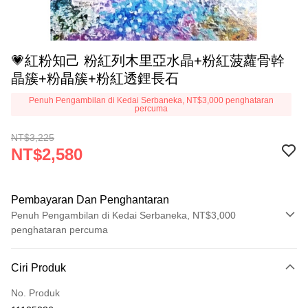
💗紅粉知己 粉紅列木里亞水晶+粉紅菠蘿骨幹
晶簇+粉晶簇+粉紅透鋰長石
Penuh Pengambilan di Kedai Serbaneka, NT$3,000 penghataran
percuma
NT$3,225
NT$2,580
Pembayaran Dan Penghantaran
Penuh Pengambilan di Kedai Serbaneka, NT$3,000
penghataran percuma
Kaedah Pembayaran
Ciri Produk
Kad Kredit (Bayaran Penuh)
No. Produk
Pengambilan di Kedai Serbaneka