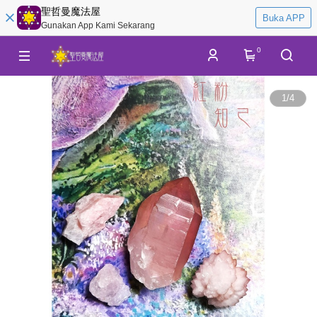
聖哲曼魔法屋
Buka APP
Gunakan App Kami Sekarang
0
1
/
4