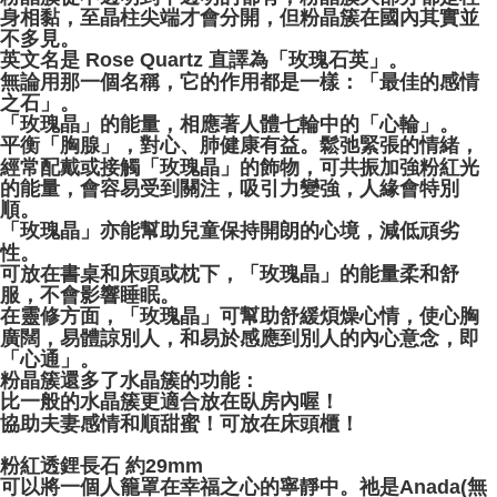
身相黏，至晶柱尖端才會分開，但粉晶簇在國內其實並
不多見。
英文名是 Rose Quartz 直譯為「玫瑰石英」。
無論用那一個名稱，它的作用都是一樣：「最佳的感情
之石」。
「玫瑰晶」的能量，相應著人體七輪中的「心輪」。
平衡「胸腺」，對心、肺健康有益。鬆弛緊張的情緒，
經常配戴或接觸「玫瑰晶」的飾物，可共振加強粉紅光
的能量，會容易受到關注，吸引力變強，人緣會特別
順。
「玫瑰晶」亦能幫助兒童保持開朗的心境，減低頑劣
性。
可放在書桌和床頭或枕下，「玫瑰晶」的能量柔和舒
服，不會影響睡眠。
在靈修方面，「玫瑰晶」可幫助舒緩煩燥心情，使心胸
廣闊，易體諒別人，和易於感應到別人的內心意念，即
「心通」。
粉晶簇還多了水晶簇的功能：
比一般的水晶簇更適合放在臥房內喔！
協助夫妻感情和順甜蜜！可放在床頭櫃！
粉紅透鋰長石 約29mm
可以將一個人籠罩在幸福之心的寧靜中。祂是Anada(無