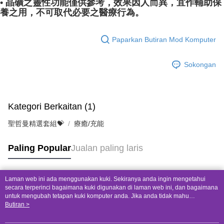
• 晶礦之靈性功能僅供參考，效果因人而異，宜作輔助保
養之用，不可取代必要之醫療行為。
Paparkan Butiran Mod Komputer
Sokongan
Kategori Berkaitan (1)
聖哲曼精選套組💝
療癒/充能
Paling Popular
Jualan paling laris
Laman web ini ada menggunakan kuki. Sekiranya anda ingin mengetahui
Tag Popular
secara terperinci bagaimana kuki digunakan di laman web ini, dan bagaimana
untuk mengubah tetapan kuki komputer anda. Jika anda tidak mahu
menggunakan kuki di komputer anda, sila rujuk penerangan mengenai kuki.
Butiran >
Dasar Privasi
Laman web ini ada menggunakan kuki. Sekiranya anda ingin
mengetahui secara terperinci bagaimana kuki digunakan di laman web ini,