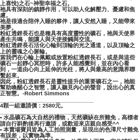
上喜悅)之石~神聖幸福之石。
祂具有深刻的鎮靜作用，可以助人化解壓力、憂慮和焦
慮。
祂是很適合陪伴入睡的夥伴，讓人安然入睡，又能帶來
美夢。
粉紅透鋰長石也是種具有高度靈性的礦石，祂與天使界
產生共鳴，能讓人與天使接觸與交流。
粉紅透鋰長石活化心輪到頂輪的光之通道，以及頂輪之
上的靈魂之心脈輪。
當我們在心輪上佩戴或放置粉紅透鋰長石，或是與這些
礦石一起靜心冥想時，許多人能感覺到，並在內心看
到，一道由心向上延伸的光柱，將人與最高的意識界聯
繫起來。
因此，粉紅透鋰長石是靈性提升的重要礦石之一，祂能
幫助喚醒心之智慧，讓人聽見內心的聲音，說出心的真
正智慧。-Robert Simmons
______________________________
4顆一組邀請價：2580元。
______________________________
• 水晶礦石為大自然的禮物，天然礦缺在所難免，高標者
請自行斟酌後再行邀請，或歡迎來店親自感受^^
• 本賣場寶貝皆為人工拍照測量，呈現出的色澤尺寸難免
有誤差，以實物為準。