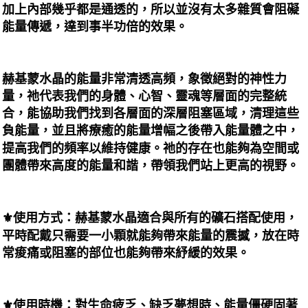
加上內部幾乎都是通透的，所以並沒有太多雜質會阻礙
每筆NT$80，滿NT$3,000(含以上)免運費
能量傳遞，達到事半功倍的效果。
付款後門市自取
免運費
赫基蒙水晶的能量非常清透高頻，象徵絕對的神性力
量，祂代表我們的身體、心智、靈魂等層面的完整統
合，能協助我們找到各層面的深層阻塞區域，清理這些
負能量，並且將療癒的能量增幅之後帶入能量體之中，
提高我們的頻率以維持健康。祂的存在也能夠為空間或
團體帶來高度的能量和諧，帶領我們站上更高的視野。
⚜️使用方式：赫基蒙水晶適合與所有的礦石搭配使用，
平時配戴只需要一小顆就能夠帶來能量的震撼，放在時
常痠痛或阻塞的部位也能夠帶來紓緩的效果。
⚜️使用時機：對生命疲乏、缺乏夢想時、能量僵硬固著