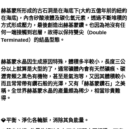
赫基蒙所形成的古石洞是在海底下(大約五億年前的紐約
在海底)，內含矽酸液體及碳化氫元素，透過不斷堆積的
方式形成壓力，最後創造出赫基蒙鑽。也因為祂沒有任
何一端接觸到岩層，故得以保持雙尖（Double
Terminated）的結晶型態。
赫基蒙水晶因生成原因特殊，體積多半較小，長度三公
分以上就算是大型的了，通常礦體內會有天然礦痕、碳
瀝青類之黑色有機物，甚至是氣泡等，又因其體積較小
而且常常帶有鑽石般的光澤，又有「赫基蒙鑽石」之美
稱。全世界赫基蒙水晶的產量頗為稀少，相當珍貴難
得。
💎平衡、淨化各輪脈，消除其負能量。