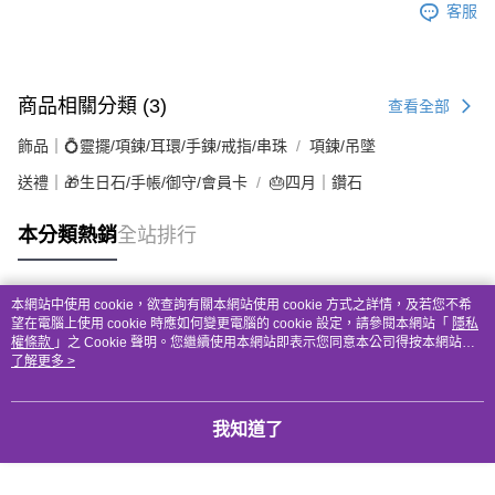
客服
商品相關分類 (3)
查看全部
飾品｜💍靈擺/項鍊/耳環/手鍊/戒指/串珠
項鍊/吊墜
送禮｜🎁生日石/手帳/御守/會員卡
🎂四月｜鑽石
本分類熱銷
全站排行
本網站中使用 cookie，欲查詢有關本網站使用 cookie 方式之詳情，及若您不希
熱門標籤
望在電腦上使用 cookie 時應如何變更電腦的 cookie 設定，請參閱本網站「
隱私
權條款
」之 Cookie 聲明。您繼續使用本網站即表示您同意本公司得按本網站使
用條款之 Cookie 聲明使用 cookie。
了解更多 >
我知道了