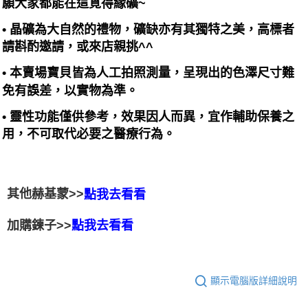
願大家都能在這覓得緣礦~
• 晶礦為大自然的禮物，礦缺亦有其獨特之美，高標者
請斟酌邀請，或來店親挑^^
• 本賣場寶貝皆為人工拍照測量，呈現出的色澤尺寸難
免有誤差，以實物為準。
• 靈性功能僅供參考，效果因人而異，宜作輔助保養之
用，不可取代必要之醫療行為。
其他赫基蒙>>
點我去看看
加購鍊子>>
點我去看看
顯示電腦版詳細說明