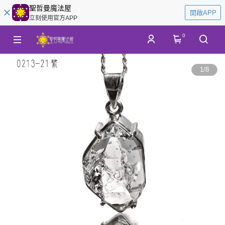
聖哲曼魔法屋
開啟APP
立刻使用官方APP
0
1
/
8