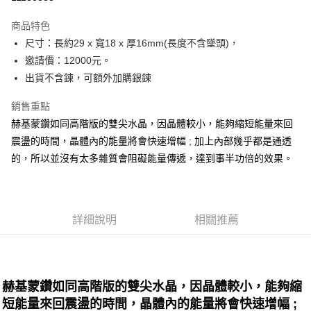
LINE Pay
商品特色
Apple Pay
尺寸：長約29 x 寬18 x 厚16mm(長度不含墜頭)，
邀請價：12000元。
街口支付
出貨不含鍊，可額外加購銀鍊
悠遊付
銷售重點
ATM付款
赫基蒙鑽如同高階版的雙尖水晶，因晶體較小，能夠縮短能量來回
震盪的時間，晶體內的能量將會快速增幅 ; 加上內部幾乎都是通透
運送方式
的，所以並沒有太多雜質會阻礙能量傳遞，達到事半功倍的效果。
全家取貨付款
每筆NT$80，滿NT$3,000(含以上)免運費
7-11取貨付款
詳細說明
相關推薦
每筆NT$80，滿NT$3,000(含以上)免運費
賣家宅配幫您送（台灣）
每筆NT$80，滿NT$3,000(含以上)免運費
赫基蒙鑽如同高階版的雙尖水晶，因晶體較小，能夠縮
短能量來回震盪的時間，晶體內的能量將會快速增幅 ;
郵局幫你送（離島）