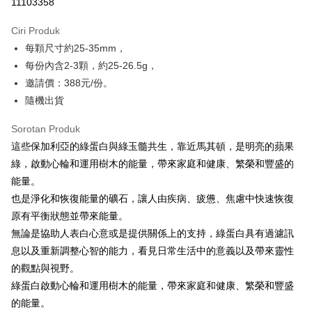
11103358
LINE Pay
Ciri Produk
Apple Pay
每顆尺寸約25-35mm，
每份內含2-3顆，約25-26.5g，
JKOPAY
邀請價：388元/份。
Easy Wallet
隨機出貨
Pemindahan ATM
Sorotan Produk
這些保加利亞的綠蛋白與綠玉髓共生，靠近馬其頓，是明亮的蘋果
Pilihan Penghantaran
綠，啟動心輪和運用樹木的能量，帶來家庭和健康、繁榮和豐盛的
全家取貨付款
能量。
NT$80/pesanan | Penghantaran percuma untuk pesanan
也是淨化和恢復能量的礦石，讓人由疾病、疲憊、焦慮中快速恢復
NT$3,000 atau lebih
原有平衡狀態並帶來能量。
無論是協助人表白心意或是提供關係上的支持，綠蛋白具有過濾訊
7-11取貨付款
息以及重新調整心智的能力，看見日常生活中的意義以及帶來靈性
NT$80/pesanan | Penghantaran percuma untuk pesanan
的觀點與視野。
NT$3,000 atau lebih
綠蛋白啟動心輪和運用樹木的能量，帶來家庭和健康、繁榮和豐盛
賣家宅配幫您送（台灣）
的能量。