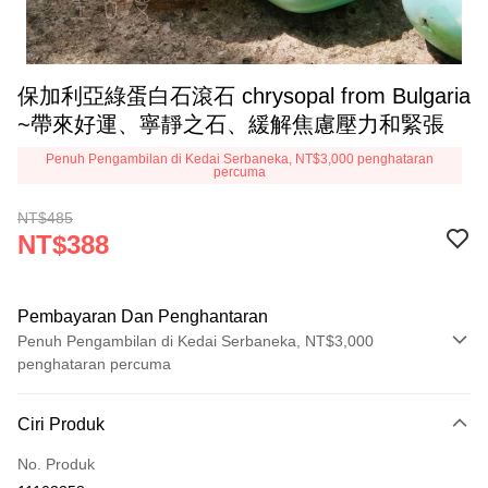
保加利亞綠蛋白石滾石 chrysopal from Bulgaria
~帶來好運、寧靜之石、緩解焦慮壓力和緊張
Penuh Pengambilan di Kedai Serbaneka, NT$3,000 penghataran
percuma
NT$485
NT$388
Pembayaran Dan Penghantaran
Penuh Pengambilan di Kedai Serbaneka, NT$3,000
penghataran percuma
Kaedah Pembayaran
Ciri Produk
Kad Kredit (Bayaran Penuh)
No. Produk
Pengambilan di Kedai Serbaneka