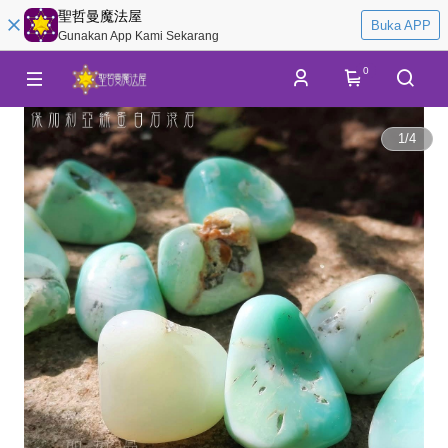
聖哲曼魔法屋
Buka APP
Gunakan App Kami Sekarang
0
1
/
4