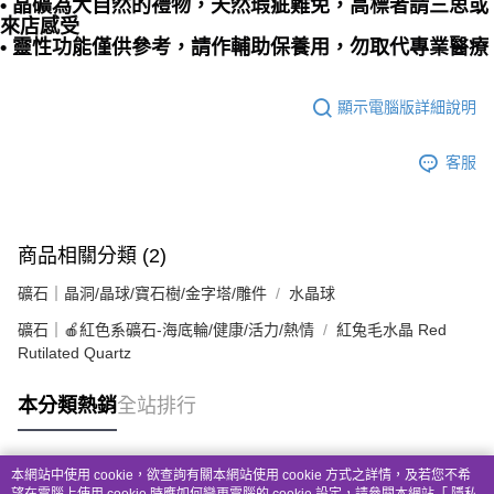
• 晶礦為大自然的禮物，天然瑕疵難免，高標者請三思或
來店感受
• 靈性功能僅供參考，請作輔助保養用，勿取代專業醫療
顯示電腦版詳細說明
客服
商品相關分類 (2)
礦石｜晶洞/晶球/寶石樹/金字塔/雕件
水晶球
礦石｜🍎紅色系礦石-海底輪/健康/活力/熱情
紅兔毛水晶 Red
Rutilated Quartz
本分類熱銷
全站排行
本網站中使用 cookie，欲查詢有關本網站使用 cookie 方式之詳情，及若您不希
熱門標籤