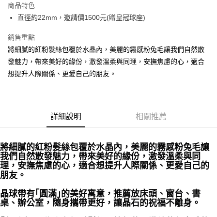
商品特色
Apple Pay
直徑約22mm，邀請價1500元(贈皇冠球座)
街口支付
銷售重點
將細膩的紅粉髮絲包覆於水晶內，美麗的霧感粉兔毛讓我們自然散
悠遊付
發魅力，帶來美好的緣份，激發溫柔與同理，安撫焦慮的心，適合
ATM付款
想提升人際關係、更愛自己的朋友。
運送方式
全家取貨付款
詳細說明
相關推薦
每筆NT$80，滿NT$3,000(含以上)免運費
7-11取貨付款
將細膩的紅粉髮絲包覆於水晶內，美麗的霧感粉兔毛讓
每筆NT$80，滿NT$3,000(含以上)免運費
我們自然散發魅力，帶來美好的緣份，激發溫柔與同
理，安撫焦慮的心，適合想提升人際關係、更愛自己的
賣家宅配幫您送（台灣）
朋友。
每筆NT$80，滿NT$3,000(含以上)免運費
晶球帶有｢圓滿｣的美好寓意，推薦放床頭、窗台、書
郵局幫你送（離島）
桌、辦公室，隨身攜帶更好，讓晶石的祝福不離身。
每筆NT$80，滿NT$3,000(含以上)免運費