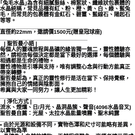
｢兔毛水晶｣為含有細膩髮絲、棉絮狀、纖維狀包裹體的
水晶統稱，常見品種有紅、粉、橙、黃、白、綠、藍兔
付款後門市自取
毛，而常見的包裹體有金紅石、碧璽、藍線石、陽起石
免運費
等等。
_____________________________
直徑約22mm，邀請價1500元(贈皇冠球座)
_____________________________
⠀| 聖哲曼小語 |
每個人的靈魂旅程與晶礦的緣皆獨一無二，靈性體驗亦
然，請相信每個決定都是當下最好的選擇，每個體驗與
相遇都是生命的禮物。
靈性禮物是引導與支持，唯有調整心念與行動方能真正
帶來轉變。
聖哲曼認為，真正的靈性修行是活在當下、保持覺察，
擁抱自己的情緒與陰影面。
希冀與大家一同努力，讓人生更加精彩！
_____________________________
⠀| 淨化方式 |
流水、煙燻、日/月光、晶洞晶簇、聲音(4096水晶音叉)
聖哲曼自薦：光屋、太拉水晶能量噴霧、聖木純露
____________________________
• 由於光源和設備不同，實物色澤和尺寸可能略有差異，
以實物為準