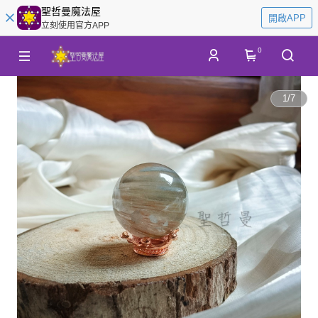
聖哲曼魔法屋
開啟APP
立刻使用官方APP
0
1
/
7